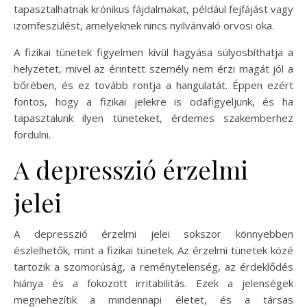
tapasztalhatnak krónikus fájdalmakat, például fejfájást vagy
izomfeszülést, amelyeknek nincs nyilvánvaló orvosi oka.
A fizikai tünetek figyelmen kívül hagyása súlyosbíthatja a
helyzetet, mivel az érintett személy nem érzi magát jól a
bőrében, és ez tovább rontja a hangulatát. Éppen ezért
fontos, hogy a fizikai jelekre is odafigyeljünk, és ha
tapasztalunk ilyen tüneteket, érdemes szakemberhez
fordulni.
A depresszió érzelmi
jelei
A depresszió érzelmi jelei sokszor könnyebben
észlelhetők, mint a fizikai tünetek. Az érzelmi tünetek közé
tartozik a szomorúság, a reménytelenség, az érdeklődés
hiánya és a fokozott irritabilitás. Ezek a jelenségek
megnehezítik a mindennapi életet, és a társas