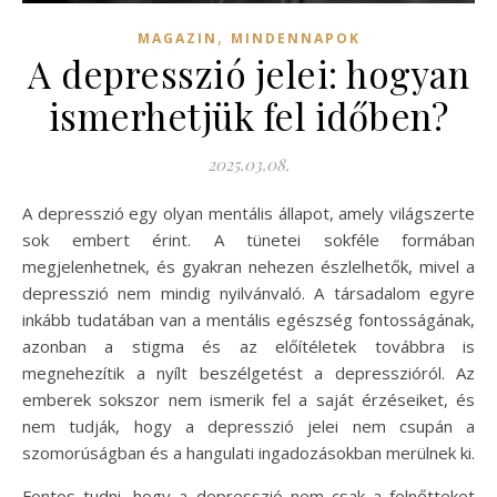
,
MAGAZIN
MINDENNAPOK
A depresszió jelei: hogyan
ismerhetjük fel időben?
2025.03.08.
A depresszió egy olyan mentális állapot, amely világszerte
sok embert érint. A tünetei sokféle formában
megjelenhetnek, és gyakran nehezen észlelhetők, mivel a
depresszió nem mindig nyilvánvaló. A társadalom egyre
inkább tudatában van a mentális egészség fontosságának,
azonban a stigma és az előítéletek továbbra is
megnehezítik a nyílt beszélgetést a depresszióról. Az
emberek sokszor nem ismerik fel a saját érzéseiket, és
nem tudják, hogy a depresszió jelei nem csupán a
szomorúságban és a hangulati ingadozásokban merülnek ki.
Fontos tudni, hogy a depresszió nem csak a felnőtteket