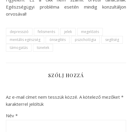
Egészségügyi probléma esetén mindig konzultáljon
orvosával!
depresszió
felismerés
jelek
megelőzés
mentális egészség
önsegítés
pszichológia
segítség
támogatás
tünetek
SZÓLJ HOZZÁ
Az e-mail címet nem tesszük közzé.
A kötelező mezőket
*
karakterrel jelöltük
Név
*