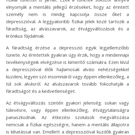
elnyomják a mentális jellegű érzéseket, hogy az érintett
személy nem is mindig kapcsolja össze őket a
depresszióval. A leggyakoribb fizikai jelek közé tartozik a
fáradtság, az alvászavarok, az étvágyváltozások és a
krónikus fájdalmak.
A fáradtság érzése a depresszió egyik legjellemzőbb
tünete. Az érintettek gyakran úgy érzik, hogy a mindennapi
tevékenységeik elvégzése is kimerítő számukra. Ezen kívül
a depresszióval élők hajlamosak alvási nehézségekkel
küzdeni, legyen szó insomniáról vagy éppen ellenkezőleg, a
túl sok alvásról. Az alvászavarok tovább fokozhatják a
fáradtságot és a kedvetlenséget.
Az étvágyváltozás szintén gyakori jelenség: sokan vagy
túlevésre, vagy éppen ellenkezőleg, étvágytalanságra
panaszkodnak. Az étkezési szokások megváltozása
nemcsak a fizikai egészségre, hanem a mentális állapotra
is kihatással van. Emellett a depresszióval küzdők gyakran