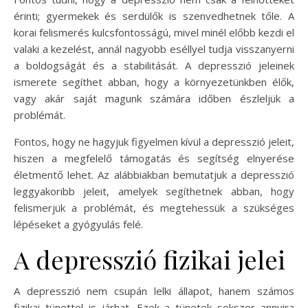
érinti; gyermekek és serdülők is szenvedhetnek tőle. A
korai felismerés kulcsfontosságú, mivel minél előbb kezdi el
valaki a kezelést, annál nagyobb eséllyel tudja visszanyerni
a boldogságát és a stabilitását. A depresszió jeleinek
ismerete segíthet abban, hogy a környezetünkben élők,
vagy akár saját magunk számára időben észleljük a
problémát.
Fontos, hogy ne hagyjuk figyelmen kívül a depresszió jeleit,
hiszen a megfelelő támogatás és segítség elnyerése
életmentő lehet. Az alábbiakban bemutatjuk a depresszió
leggyakoribb jeleit, amelyek segíthetnek abban, hogy
felismerjük a problémát, és megtehessük a szükséges
lépéseket a gyógyulás felé.
A depresszió fizikai jelei
A depresszió nem csupán lelki állapot, hanem számos
fizikai tünettel is járhat. Ezek a tünetek sokszor annyira