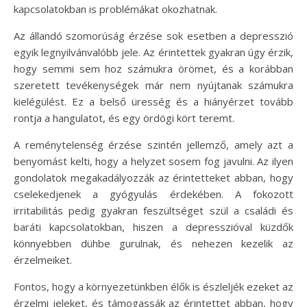
kapcsolatokban is problémákat okozhatnak.
Az állandó szomorúság érzése sok esetben a depresszió
egyik legnyilvánvalóbb jele. Az érintettek gyakran úgy érzik,
hogy semmi sem hoz számukra örömet, és a korábban
szeretett tevékenységek már nem nyújtanak számukra
kielégülést. Ez a belső üresség és a hiányérzet tovább
rontja a hangulatot, és egy ördögi kört teremt.
A reménytelenség érzése szintén jellemző, amely azt a
benyomást kelti, hogy a helyzet sosem fog javulni. Az ilyen
gondolatok megakadályozzák az érintetteket abban, hogy
cselekedjenek a gyógyulás érdekében. A fokozott
irritabilitás pedig gyakran feszültséget szül a családi és
baráti kapcsolatokban, hiszen a depresszióval küzdők
könnyebben dühbe gurulnak, és nehezen kezelik az
érzelmeiket.
Fontos, hogy a környezetünkben élők is észleljék ezeket az
érzelmi jeleket, és támogassák az érintettet abban, hogy