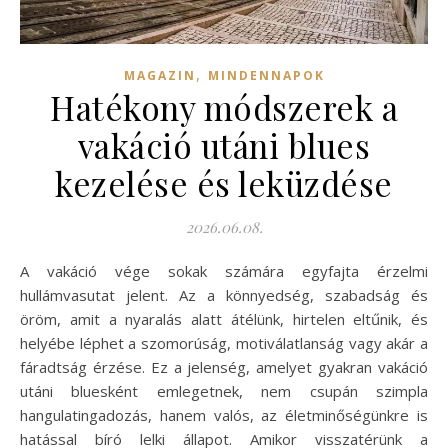
,
MAGAZIN
MINDENNAPOK
Hatékony módszerek a
vakáció utáni blues
kezelése és leküzdése
2026.06.08.
A vakáció vége sokak számára egyfajta érzelmi
hullámvasutat jelent. Az a könnyedség, szabadság és
öröm, amit a nyaralás alatt átélünk, hirtelen eltűnik, és
helyébe léphet a szomorúság, motiválatlanság vagy akár a
fáradtság érzése. Ez a jelenség, amelyet gyakran vakáció
utáni bluesként emlegetnek, nem csupán szimpla
hangulatingadozás, hanem valós, az életminőségünkre is
hatással bíró lelki állapot. Amikor visszatérünk a