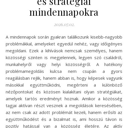
és stratégiái
mindennapokra
2026.07.02.
A mindennapok során gyakran találkozunk kisebb-nagyobb
problémákkal, amelyeket egyedül nehéz, vagy időigényes
megoldani. Ezek a kihívások nemcsak személyes, hanem
közösségi szinten is megjelennek, legyen szó családról,
munkahelyről vagy helyi közösségről. A hatékony
problémamegoldás kulcsa nem csupán a gyors
reagálásban rejlik, hanem abban is, hogy képesek vagyunk
másokkal együttműködni, megérteni a különböző
nézőpontokat és közösen kialakítani olyan stratégiákat,
amelyek tartós eredményt hoznak. Amikor a közösség
tagjai aktívan részt vesznek a megoldások keresésében,
az nem csak az adott problémát kezeli, hanem erősíti az
együttműködést és a bizalmat is, ami hosszú távon is
pozitív hatással van a közösség életére. Az aktív