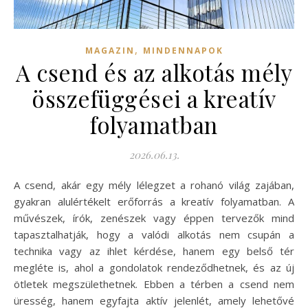
,
MAGAZIN
MINDENNAPOK
A csend és az alkotás mély
összefüggései a kreatív
folyamatban
2026.06.13.
A csend, akár egy mély lélegzet a rohanó világ zajában,
gyakran alulértékelt erőforrás a kreatív folyamatban. A
művészek, írók, zenészek vagy éppen tervezők mind
tapasztalhatják, hogy a valódi alkotás nem csupán a
technika vagy az ihlet kérdése, hanem egy belső tér
megléte is, ahol a gondolatok rendeződhetnek, és az új
ötletek megszülethetnek. Ebben a térben a csend nem
üresség, hanem egyfajta aktív jelenlét, amely lehetővé