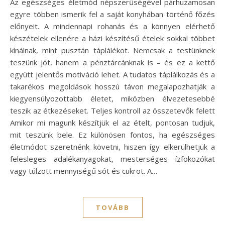
Az egészséges életmód népszerűségével párhuzamosan
egyre többen ismerik fel a saját konyhában történő főzés
előnyeit. A mindennapi rohanás és a könnyen elérhető
készételek ellenére a házi készítésű ételek sokkal többet
kínálnak, mint pusztán táplálékot. Nemcsak a testünknek
teszünk jót, hanem a pénztárcánknak is – és ez a kettő
együtt jelentős motiváció lehet. A tudatos táplálkozás és a
takarékos megoldások hosszú távon megalapozhatják a
kiegyensúlyozottabb életet, miközben élvezetesebbé
teszik az étkezéseket. Teljes kontroll az összetevők felett
Amikor mi magunk készítjük el az ételt, pontosan tudjuk,
mit teszünk bele. Ez különösen fontos, ha egészséges
életmódot szeretnénk követni, hiszen így elkerülhetjük a
felesleges adalékanyagokat, mesterséges ízfokozókat
vagy túlzott mennyiségű sót és cukrot. A…
TOVÁBB