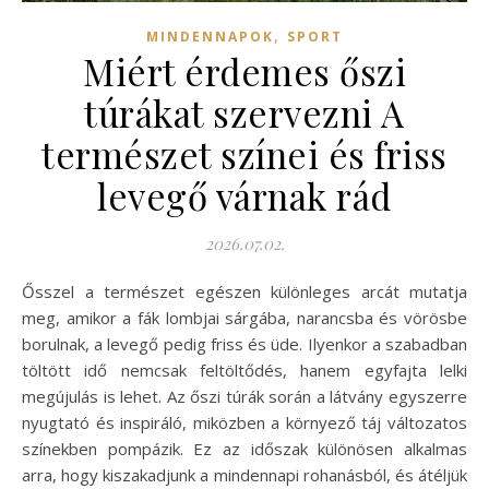
,
MINDENNAPOK
SPORT
Miért érdemes őszi
túrákat szervezni A
természet színei és friss
levegő várnak rád
2026.07.02.
Ősszel a természet egészen különleges arcát mutatja
meg, amikor a fák lombjai sárgába, narancsba és vörösbe
borulnak, a levegő pedig friss és üde. Ilyenkor a szabadban
töltött idő nemcsak feltöltődés, hanem egyfajta lelki
megújulás is lehet. Az őszi túrák során a látvány egyszerre
nyugtató és inspiráló, miközben a környező táj változatos
színekben pompázik. Ez az időszak különösen alkalmas
arra, hogy kiszakadjunk a mindennapi rohanásból, és átéljük