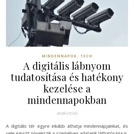
,
MINDENNAPOK
TECH
A digitális lábnyom
tudatosítása és hatékony
kezelése a
mindennapokban
2026.07.02.
A digitális tér egyre inkább áthatja mindennapjainkat, és
vele együtt növekszik a személyes adataink láthatósága is.