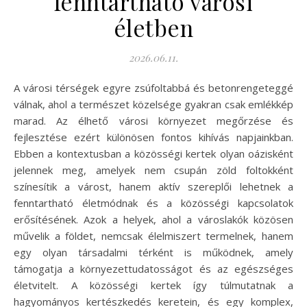
fenntartható városi
életben
2026.06.11.
A városi térségek egyre zsúfoltabbá és betonrengeteggé
válnak, ahol a természet közelsége gyakran csak emlékkép
marad. Az élhető városi környezet megőrzése és
fejlesztése ezért különösen fontos kihívás napjainkban.
Ebben a kontextusban a közösségi kertek olyan oázisként
jelennek meg, amelyek nem csupán zöld foltokként
színesítik a várost, hanem aktív szereplői lehetnek a
fenntartható életmódnak és a közösségi kapcsolatok
erősítésének. Azok a helyek, ahol a városlakók közösen
művelik a földet, nemcsak élelmiszert termelnek, hanem
egy olyan társadalmi térként is működnek, amely
támogatja a környezettudatosságot és az egészséges
életvitelt. A közösségi kertek így túlmutatnak a
hagyományos kertészkedés keretein, és egy komplex,