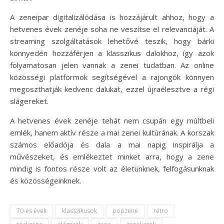
A zeneipar digitalizálódása is hozzájárult ahhoz, hogy a
hetvenes évek zenéje soha ne veszítse el relevanciáját. A
streaming szolgáltatások lehetővé teszik, hogy bárki
könnyedén hozzáférjen a klasszikus dalokhoz, így azok
folyamatosan jelen vannak a zenei tudatban. Az online
közösségi platformok segítségével a rajongók könnyen
megoszthatják kedvenc dalukat, ezzel újraélesztve a régi
slágereket.
A hetvenes évek zenéje tehát nem csupán egy múltbeli
emlék, hanem aktív része a mai zenei kultúrának. A korszak
számos előadója és dala a mai napig inspirálja a
művészeket, és emlékeztet minket arra, hogy a zene
mindig is fontos része volt az életünknek, felfogásunknak
és közösségeinknek.
70-es évek
klasszikusok
popzene
retro