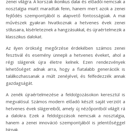
zenei világra. A korszak ikonikus dalai és előadói nemcsak a
nosztalgia miatt maradtak fenn, hanem mert azok a zenei
fejlődés szempontjából is alapvető fontosságúak. A mai
művészek gyakran hivatkoznak a hetvenes évek zenei
stílusaira, kísérleteznek a hangzásukkal, és újraértelmezik a
klasszikus dalokat.
Az ilyen örökség megőrzése érdekében számos zenei
fesztivál és esemény ünnepli a hetvenes éveket, ahol a
régi slágerek újra életre kelnek. Ezen rendezvények
lehetőséget adnak arra, hogy a fiatalabb generációk is
találkozhassanak a múlt zenéjével, és felfedezzék annak
gazdagságát.
A zenék újraértelmezése a feldolgozásokon keresztül is
megvalósul. Számos modern előadó készít saját verziót a
hetvenes évek slágereiből, amely új nézőpontból világít rá
a dalokra. Ezek a feldolgozások nemcsak a nosztalgia,
hanem a zenei innováció szempontjából is jelentőséggel
bírnak.