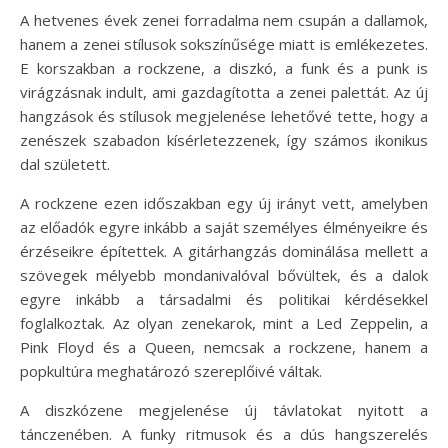
A hetvenes évek zenei forradalma nem csupán a dallamok,
hanem a zenei stílusok sokszínűsége miatt is emlékezetes.
E korszakban a rockzene, a diszkó, a funk és a punk is
virágzásnak indult, ami gazdagította a zenei palettát. Az új
hangzások és stílusok megjelenése lehetővé tette, hogy a
zenészek szabadon kísérletezzenek, így számos ikonikus
dal született.
A rockzene ezen időszakban egy új irányt vett, amelyben
az előadók egyre inkább a saját személyes élményeikre és
érzéseikre építettek. A gitárhangzás dominálása mellett a
szövegek mélyebb mondanivalóval bővültek, és a dalok
egyre inkább a társadalmi és politikai kérdésekkel
foglalkoztak. Az olyan zenekarok, mint a Led Zeppelin, a
Pink Floyd és a Queen, nemcsak a rockzene, hanem a
popkultúra meghatározó szereplőivé váltak.
A diszkózene megjelenése új távlatokat nyitott a
tánczenében. A funky ritmusok és a dús hangszerelés