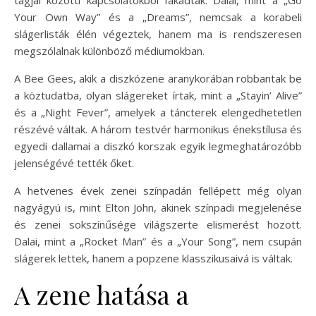
tagjai közötti kapcsolatokból fakadtak. Dalai, mint a „Go
Your Own Way” és a „Dreams”, nemcsak a korabeli
slágerlisták élén végeztek, hanem ma is rendszeresen
megszólalnak különböző médiumokban.
A Bee Gees, akik a diszkózene aranykorában robbantak be
a köztudatba, olyan slágereket írtak, mint a „Stayin’ Alive”
és a „Night Fever”, amelyek a táncterek elengedhetetlen
részévé váltak. A három testvér harmonikus énekstílusa és
egyedi dallamai a diszkó korszak egyik legmeghatározóbb
jelenségévé tették őket.
A hetvenes évek zenei színpadán fellépett még olyan
nagyágyú is, mint Elton John, akinek színpadi megjelenése
és zenei sokszínűsége világszerte elismerést hozott.
Dalai, mint a „Rocket Man” és a „Your Song”, nem csupán
slágerek lettek, hanem a popzene klasszikusaivá is váltak.
A zene hatása a