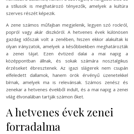
a stílusok is meghatározó tényezők, amelyek a kultúra
szerves részét képezik.
A zene számos műfajban megjelenik, legyen szó rockról,
popról vagy akár diszkóról. A hetvenes évek különösen
gazdag időszak volt a zenében, hiszen ekkor alakultak ki
olyan irányzatok, amelyek a későbbiekben meghatározták
a zenei tájat. Ezen évtized dalai a mai napig a
középpontban állnak, és sokak számára nosztalgikus
érzéseket ébresztenek. Az igazi slágerek nem csupán
elfeledett dallamok, hanem örök érvényű üzenetekkel
bírnak, amelyek ma is relevánsak. Számos zenész és
zenekar a hetvenes évekből indult, és a mai napig a zenei
világ élvonalában tartják számon őket.
A hetvenes évek zenei
forradalma