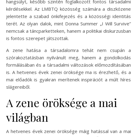
hangsúlyt, később szintén foglalkozott fontos társadalmi
kérdésekkel. Az LMBTQ közösség számára a diszkózene
jelentette a szabad önkifejezés és a közösségi identitás
terét. Az olyan dalok, mint Donna Summer „I Will Survive”
nemcsak a táncparketteken, hanem a politikai diskurzusban
is fontos szerepet játszottak.
A zene hatása a társadalomra tehát nem csupán a
szórakoztatásban nyilvánult meg, hanem a gondolkodás
formálásában és a társadalmi változások előmozdításában
is. A hetvenes évek zenei öröksége ma is érezhető, és a
mai előadók is gyakran merítenek inspirációt a múlt híres
slágereiből.
A zene öröksége a mai
világban
A hetvenes évek zenei öröksége máig hatással van a mai