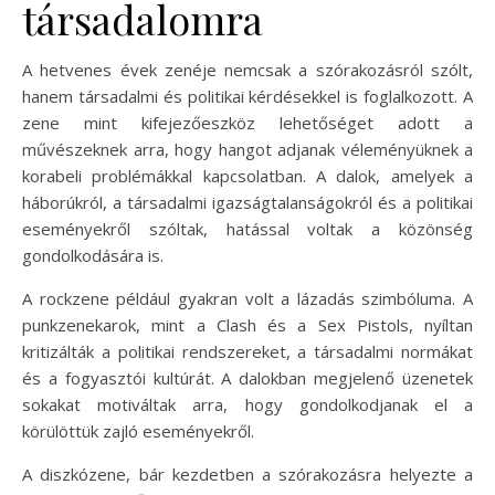
társadalomra
A hetvenes évek zenéje nemcsak a szórakozásról szólt,
hanem társadalmi és politikai kérdésekkel is foglalkozott. A
zene mint kifejezőeszköz lehetőséget adott a
művészeknek arra, hogy hangot adjanak véleményüknek a
korabeli problémákkal kapcsolatban. A dalok, amelyek a
háborúkról, a társadalmi igazságtalanságokról és a politikai
eseményekről szóltak, hatással voltak a közönség
gondolkodására is.
A rockzene például gyakran volt a lázadás szimbóluma. A
punkzenekarok, mint a Clash és a Sex Pistols, nyíltan
kritizálták a politikai rendszereket, a társadalmi normákat
és a fogyasztói kultúrát. A dalokban megjelenő üzenetek
sokakat motiváltak arra, hogy gondolkodjanak el a
körülöttük zajló eseményekről.
A diszkózene, bár kezdetben a szórakozásra helyezte a