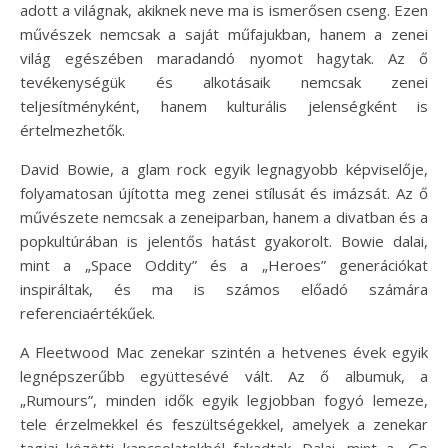
adott a világnak, akiknek neve ma is ismerősen cseng. Ezen
művészek nemcsak a saját műfajukban, hanem a zenei
világ egészében maradandó nyomot hagytak. Az ő
tevékenységük és alkotásaik nemcsak zenei
teljesítményként, hanem kulturális jelenségként is
értelmezhetők.
David Bowie, a glam rock egyik legnagyobb képviselője,
folyamatosan újította meg zenei stílusát és imázsát. Az ő
művészete nemcsak a zeneiparban, hanem a divatban és a
popkultúrában is jelentős hatást gyakorolt. Bowie dalai,
mint a „Space Oddity” és a „Heroes” generációkat
inspiráltak, és ma is számos előadó számára
referenciaértékűek.
A Fleetwood Mac zenekar szintén a hetvenes évek egyik
legnépszerűbb együttesévé vált. Az ő albumuk, a
„Rumours”, minden idők egyik legjobban fogyó lemeze,
tele érzelmekkel és feszültségekkel, amelyek a zenekar