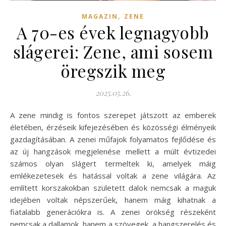
,
MAGAZIN
ZENE
A 70-es évek legnagyobb
slágerei: Zene, ami sosem
öregszik meg
2025.05.26.
A zene mindig is fontos szerepet játszott az emberek
életében, érzéseik kifejezésében és közösségi élményeik
gazdagításában. A zenei műfajok folyamatos fejlődése és
az új hangzások megjelenése mellett a múlt évtizedei
számos olyan slágert termeltek ki, amelyek máig
emlékezetesek és hatással voltak a zene világára. Az
említett korszakokban született dalok nemcsak a maguk
idejében voltak népszerűek, hanem máig kihatnak a
fiatalabb generációkra is. A zenei örökség részeként
nemcsak a dallamok, hanem a szövegek, a hangszerelés és