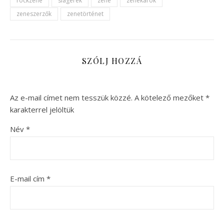
rockzene
slágerek
zene
zenekarok
zeneszerzők
zenetörténet
SZÓLJ HOZZÁ
Az e-mail címet nem tesszük közzé.
A kötelező mezőket
*
karakterrel jelöltük
Név
*
E-mail cím
*