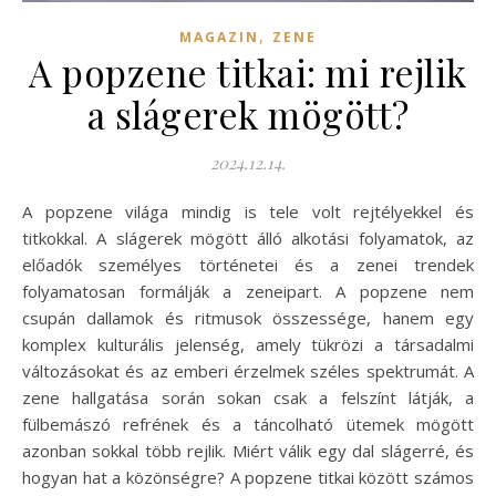
,
MAGAZIN
ZENE
A popzene titkai: mi rejlik
a slágerek mögött?
2024.12.14.
A popzene világa mindig is tele volt rejtélyekkel és
titkokkal. A slágerek mögött álló alkotási folyamatok, az
előadók személyes történetei és a zenei trendek
folyamatosan formálják a zeneipart. A popzene nem
csupán dallamok és ritmusok összessége, hanem egy
komplex kulturális jelenség, amely tükrözi a társadalmi
változásokat és az emberi érzelmek széles spektrumát. A
zene hallgatása során sokan csak a felszínt látják, a
fülbemászó refrének és a táncolható ütemek mögött
azonban sokkal több rejlik. Miért válik egy dal slágerré, és
hogyan hat a közönségre? A popzene titkai között számos