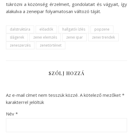
tükrözni a közönség érzelmeit, gondolatait és vágyait, így
alakulva a zeneipar folyamatosan változó táját.
dalstruktúra
előadók
hallgatói ízlés
popzene
slágerek
zenei elemzés
zenei ipar
zenei trendek
zeneszerzés
zenetörténet
SZÓLJ HOZZÁ
Az e-mail címet nem tesszük közzé.
A kötelező mezőket
*
karakterrel jelöltük
Név
*