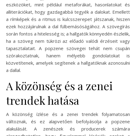
eszközöket, mint például metaforákat, hasonlatokat és
alliterációkat, hogy gazdagabbá tegyék a dalokat. Emellett
a rímképek és a ritmus is kulcsszerepet játszanak, hiszen
ezek hozzájárulnak a dal fülbemásóságához. A szövegírás
során fontos a hitelesség is; a hallgatók könnyedén észlelik,
ha a szöveg nem tükrözi az előadó valódi érzéseit vagy
tapasztalatait. A popzene szövegei tehát nem csupán
szórakoztatnak, hanem mélyebb gondolatokat is
közvetítenek, amelyek segítenek a hallgatóknak azonosulni
a dallal.
A közönség és a zenei
trendek hatása
A közönség ízlése és a zenei trendek folyamatosan
változnak, és ez alapvetően befolyásolja a popzene
alakulását. A zenészek és producerek számára
elengedhetetlen, hogy figyelemmel kísérjék ezeket a