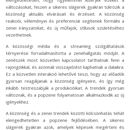
változásokat, hiszen a sikeres slágerek gyakran tükrözik a
közönség aktuális elvárásait és érzéseit. A közönség
reakciói, véleményei és preferenciái segítenek formálni a
zenei irányzatokat, és új műfajok, stílusok születéséhez
vezethetnek.
A közösségi média és a streaming szolgáltatások
térnyerése forradalmasította a zenehallgatás módját. A
zenészek most közvetlen kapcsolatot tarthatnak fenn a
rajongóikkal, és azonnali visszajelzést kaphatnak a dalaikra.
Ez a közvetlen interakció lehetővé teszi, hogy az előadók
gyorsan reagáljanak a közönség igényeire, és így még
inkább testreszabják a produkcióikat. A trendek gyorsan
változnak, és a popzene folyamatosan alkalmazkodik az új
igényekhez.
A közönség és a zenei trendek közötti kölcsönhatás tehát
elengedhetetlen a popzene fejlődésében. A sikeres
slágerek gyakran azok, amelyek képesek megérteni és