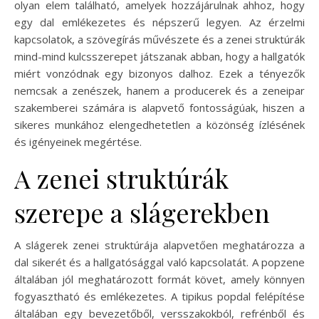
olyan elem található, amelyek hozzájárulnak ahhoz, hogy
egy dal emlékezetes és népszerű legyen. Az érzelmi
kapcsolatok, a szövegírás művészete és a zenei struktúrák
mind-mind kulcsszerepet játszanak abban, hogy a hallgatók
miért vonzódnak egy bizonyos dalhoz. Ezek a tényezők
nemcsak a zenészek, hanem a producerek és a zeneipar
szakemberei számára is alapvető fontosságúak, hiszen a
sikeres munkához elengedhetetlen a közönség ízlésének
és igényeinek megértése.
A zenei struktúrák
szerepe a slágerekben
A slágerek zenei struktúrája alapvetően meghatározza a
dal sikerét és a hallgatósággal való kapcsolatát. A popzene
általában jól meghatározott formát követ, amely könnyen
fogyasztható és emlékezetes. A tipikus popdal felépítése
általában egy bevezetőből, versszakokból, refrénből és