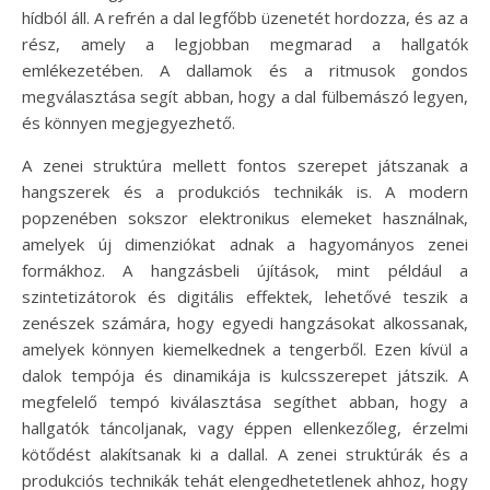
hídból áll. A refrén a dal legfőbb üzenetét hordozza, és az a
rész, amely a legjobban megmarad a hallgatók
emlékezetében. A dallamok és a ritmusok gondos
megválasztása segít abban, hogy a dal fülbemászó legyen,
és könnyen megjegyezhető.
A zenei struktúra mellett fontos szerepet játszanak a
hangszerek és a produkciós technikák is. A modern
popzenében sokszor elektronikus elemeket használnak,
amelyek új dimenziókat adnak a hagyományos zenei
formákhoz. A hangzásbeli újítások, mint például a
szintetizátorok és digitális effektek, lehetővé teszik a
zenészek számára, hogy egyedi hangzásokat alkossanak,
amelyek könnyen kiemelkednek a tengerből. Ezen kívül a
dalok tempója és dinamikája is kulcsszerepet játszik. A
megfelelő tempó kiválasztása segíthet abban, hogy a
hallgatók táncoljanak, vagy éppen ellenkezőleg, érzelmi
kötődést alakítsanak ki a dallal. A zenei struktúrák és a
produkciós technikák tehát elengedhetetlenek ahhoz, hogy