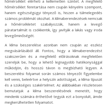
hőmérséklet elérheti a kellemetlen szintet. A megfelelő
hőmérséklet fenntartása nem csupán kényelmi szempont,
hanem egészségügyi tényező is, hiszen a túlmelegedés
számos problémát okozhat. A klímaberendezések nemcsak
a hőmérsékletet szabályozzák, hanem a levegő
páratartalmát is csökkentik, így javítják a lakás vagy iroda
levegőminőségét.
A klíma beszerelése azonban nem csupán az eszköz
megvásárlásából áll. Fontos, hogy a klímaberendezést
szakszerűen és a megfelelő előírásoknak megfelelően
szereljük be, hogy a lehető legnagyobb hatékonysággal
működjön, és hosszú távon is megbízható legyen. A
beszerelési folyamat során számos tényezőt figyelembe
kell venni, beleértve a helyszín adottságait, a klíma típusát
és a szükséges szakértelmet. Az alábbiakban részletesen
bemutatjuk a klíma beszerelésének menetét, hogy
mindenki számára érthetővé tegyük ezt a bonyolult, ámde
megkerülhetetlen folyamatot.