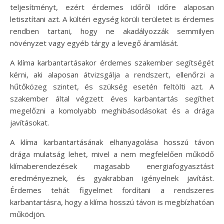
teljesítményt, ezért érdemes időről időre alaposan
letisztítani azt. A kültéri egység körüli területet is érdemes
rendben tartani, hogy ne akadályozzák semmilyen
növényzet vagy egyéb tárgy a levegő áramlását.
A klíma karbantartásakor érdemes szakember segítségét
kérni, aki alaposan átvizsgálja a rendszert, ellenőrzi a
hűtőközeg szintet, és szükség esetén feltölti azt. A
szakember által végzett éves karbantartás segíthet
megelőzni a komolyabb meghibásodásokat és a drága
javításokat.
A klíma karbantartásának elhanyagolása hosszú távon
drága mulatság lehet, mivel a nem megfelelően működő
klímaberendezések magasabb energiafogyasztást
eredményeznek, és gyakrabban igényelnek javítást.
Érdemes tehát figyelmet fordítani a rendszeres
karbantartásra, hogy a klíma hosszú távon is megbízhatóan
működjön.