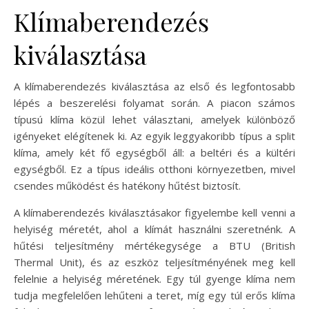
Klímaberendezés
kiválasztása
A klímaberendezés kiválasztása az első és legfontosabb
lépés a beszerelési folyamat során. A piacon számos
típusú klíma közül lehet választani, amelyek különböző
igényeket elégítenek ki. Az egyik leggyakoribb típus a split
klíma, amely két fő egységből áll: a beltéri és a kültéri
egységből. Ez a típus ideális otthoni környezetben, mivel
csendes működést és hatékony hűtést biztosít.
A klímaberendezés kiválasztásakor figyelembe kell venni a
helyiség méretét, ahol a klímát használni szeretnénk. A
hűtési teljesítmény mértékegysége a BTU (British
Thermal Unit), és az eszköz teljesítményének meg kell
felelnie a helyiség méretének. Egy túl gyenge klíma nem
tudja megfelelően lehűteni a teret, míg egy túl erős klíma