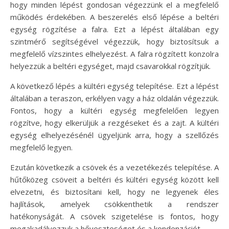
hogy minden lépést gondosan végezzünk el a megfelelő
működés érdekében. A beszerelés első lépése a beltéri
egység rögzítése a falra. Ezt a lépést általában egy
szintmérő segítségével végezzük, hogy biztosítsuk a
megfelelő vízszintes elhelyezést. A falra rögzített konzolra
helyezzük a beltéri egységet, majd csavarokkal rögzítjük.
A következő lépés a kültéri egység telepítése. Ezt a lépést
általában a teraszon, erkélyen vagy a ház oldalán végezzük.
Fontos, hogy a kültéri egység megfelelően legyen
rögzítve, hogy elkerüljük a rezgéseket és a zajt. A kültéri
egység elhelyezésénél ügyeljünk arra, hogy a szellőzés
megfelelő legyen.
Ezután következik a csövek és a vezetékezés telepítése. A
hűtőközeg csöveit a beltéri és kültéri egység között kell
elvezetni, és biztosítani kell, hogy ne legyenek éles
hajlítások, amelyek csökkenthetik a rendszer
hatékonyságát. A csövek szigetelése is fontos, hogy
megakadályozzuk a hőveszteséget és a kondenzációt.