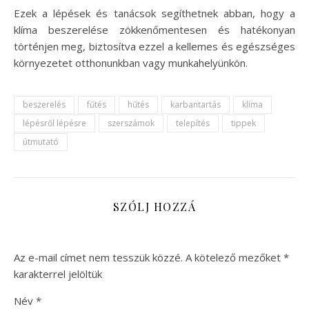
Ezek a lépések és tanácsok segíthetnek abban, hogy a
klíma beszerelése zökkenőmentesen és hatékonyan
történjen meg, biztosítva ezzel a kellemes és egészséges
környezetet otthonunkban vagy munkahelyünkön.
beszerelés
fűtés
hűtés
karbantartás
klíma
lépésről lépésre
szerszámok
telepítés
tippek
útmutató
SZÓLJ HOZZÁ
Az e-mail címet nem tesszük közzé.
A kötelező mezőket
*
karakterrel jelöltük
Név
*