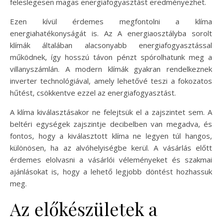
feleslegesen magas energiafogyasztást eredményezhet.
Ezen kívül érdemes megfontolni a klíma
energiahatékonyságát is. Az A energiaosztályba sorolt
klímák általában alacsonyabb energiafogyasztással
működnek, így hosszú távon pénzt spórolhatunk meg a
villanyszámlán. A modern klímák gyakran rendelkeznek
inverter technológiával, amely lehetővé teszi a fokozatos
hűtést, csökkentve ezzel az energiafogyasztást.
A klíma kiválasztásakor ne felejtsük el a zajszintet sem. A
beltéri egységek zajszintje decibelben van megadva, és
fontos, hogy a kiválasztott klíma ne legyen túl hangos,
különösen, ha az alvóhelyiségbe kerül. A vásárlás előtt
érdemes elolvasni a vásárlói véleményeket és szakmai
ajánlásokat is, hogy a lehető legjobb döntést hozhassuk
meg.
Az előkészületek a