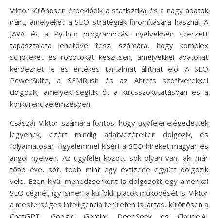
Viktor különösen érdeklődik a statisztika és a nagy adatok
iránt, amelyeket a SEO stratégiák finomítására használ. A
JAVA és a Python programozási nyelvekben szerzett
tapasztalata lehetővé teszi számára, hogy komplex
scripteket és robotokat készítsen, amelyekkel adatokat
kérdezhet le és értékes tartalmat állíthat elő. A SEO
PowerSuite, a SEMRush és az Ahrefs szoftverekkel
dolgozik, amelyek segítik őt a kulcsszókutatásban és a
konkurenciaelemzésben.
Császár Viktor számára fontos, hogy ügyfelei elégedettek
legyenek, ezért mindig adatvezérelten dolgozik, és
folyamatosan figyelemmel kíséri a SEO híreket magyar és
angol nyelven. Az ügyfelei között sok olyan van, aki már
több éve, sőt, több mint egy évtizede együtt dolgozik
vele. Ezen kívül menedzserként is dolgozott egy amerikai
SEO cégnél, így ismeri a külföldi piacok működését is. Viktor
a mesterséges intelligencia területén is jártas, különösen a
ChatGPT, Google Gemini, DeepSeek és Claude.AI