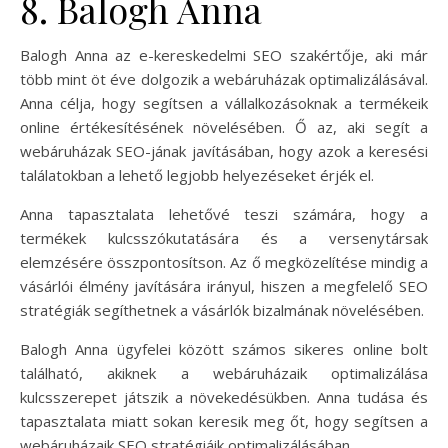
8. Balogh Anna
Balogh Anna az e-kereskedelmi SEO szakértője, aki már
több mint öt éve dolgozik a webáruházak optimalizálásával.
Anna célja, hogy segítsen a vállalkozásoknak a termékeik
online értékesítésének növelésében. Ő az, aki segít a
webáruházak SEO-jának javításában, hogy azok a keresési
találatokban a lehető legjobb helyezéseket érjék el.
Anna tapasztalata lehetővé teszi számára, hogy a
termékek kulcsszókutatására és a versenytársak
elemzésére összpontosítson. Az ő megközelítése mindig a
vásárlói élmény javítására irányul, hiszen a megfelelő SEO
stratégiák segíthetnek a vásárlók bizalmának növelésében.
Balogh Anna ügyfelei között számos sikeres online bolt
található, akiknek a webáruházaik optimalizálása
kulcsszerepet játszik a növekedésükben. Anna tudása és
tapasztalata miatt sokan keresik meg őt, hogy segítsen a
webáruházaik SEO stratégiáik optimalizálásában.