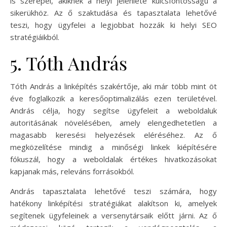
is szerepel, akiknek a helyi jelenléte kulcsfontosságú a
sikerükhöz. Az ő szaktudása és tapasztalata lehetővé
teszi, hogy ügyfelei a legjobbat hozzák ki helyi SEO
stratégiáikból.
5. Tóth András
Tóth András a linképítés szakértője, aki már több mint öt
éve foglalkozik a keresőoptimalizálás ezen területével.
András célja, hogy segítse ügyfeleit a weboldaluk
autoritásának növelésében, amely elengedhetetlen a
magasabb keresési helyezések eléréséhez. Az ő
megközelítése mindig a minőségi linkek kiépítésére
fókuszál, hogy a weboldalak értékes hivatkozásokat
kapjanak más, releváns forrásokból.
András tapasztalata lehetővé teszi számára, hogy
hatékony linképítési stratégiákat alakítson ki, amelyek
segítenek ügyfeleinek a versenytársaik előtt járni. Az ő