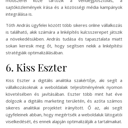
módszerei közé tartozik a vendégposztolás, a
sajtóközlemények írása és a közösségi média kampányok
integrálása is.
Tóth András ügyfelei között több sikeres online vállalkozás
is található, akik számára a linképítés kulcsszerepet játszik
a növekedésükben. András tudása és tapasztalata miatt
sokan keresik meg őt, hogy segítsen nekik a linképítési
stratégiáik optimalizálásában.
6. Kiss Eszter
Kiss Eszter a digitális analitika szakértője, aki segít a
vállalkozásoknak a weboldalaik teljesítményének nyomon
követésében és javításában. Eszter több mint hat éve
dolgozik a digitális marketing területén, és azóta számos
sikeres analitikai projektet irányított. Ő az, aki segít
ügyfeleinek abban, hogy megértsék a weboldaluk látogatói
viselkedését, és ennek alapján optimalizálják a tartalmaikat.