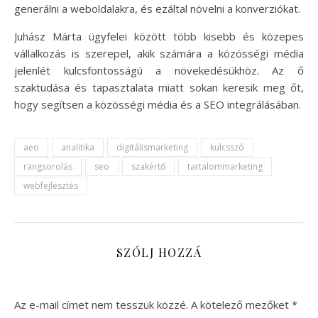
generálni a weboldalakra, és ezáltal növelni a konverziókat.
Juhász Márta ügyfelei között több kisebb és közepes
vállalkozás is szerepel, akik számára a közösségi média
jelenlét kulcsfontosságú a növekedésükhöz. Az ő
szaktudása és tapasztalata miatt sokan keresik meg őt,
hogy segítsen a közösségi média és a SEO integrálásában.
aeo
analitika
digitálismarketing
kulcsszó
rangsorolás
seo
szakértő
tartalommarketing
webfejlesztés
SZÓLJ HOZZÁ
Az e-mail címet nem tesszük közzé.
A kötelező mezőket
*