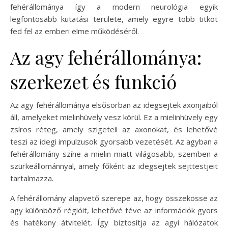
fehérállománya így a modern neurológia egyik
legfontosabb kutatási területe, amely egyre több titkot
fed fel az emberi elme működéséről.
Az agy fehérállománya:
szerkezet és funkció
Az agy fehérállománya elsősorban az idegsejtek axonjaiból
áll, amelyeket mielinhüvely vesz körül. Ez a mielinhüvely egy
zsíros réteg, amely szigeteli az axonokat, és lehetővé
teszi az idegi impulzusok gyorsabb vezetését. Az agyban a
fehérállomány színe a mielin miatt világosabb, szemben a
szürkeállománnyal, amely főként az idegsejtek sejttestjeit
tartalmazza.
A fehérállomány alapvető szerepe az, hogy összekösse az
agy különböző régióit, lehetővé téve az információk gyors
és hatékony átvitelét. Így biztosítja az agyi hálózatok