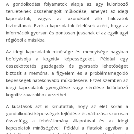
A gondolkodási folyamatok alapja az agy különböző
területeinek összehangolt működése, amelyet az idegi
kapcsolatok, vagyis az axonokból álló hálózatok
biztosítanak. Ezek a kapcsolatok felelősek azért, hogy az
információk gyorsan és pontosan jussanak el az egyik agyi
régióból a másikba.
Az idegi kapcsolatok minősége és mennyisége nagyban
befolyásolja a kognitív képességeket. Például egy
összeköttetés gazdagabb és gyorsabb lehetőséget
biztosít a memória, a figyelem és a problémamegoldó
képességek hatékonyabb működésére. Ezzel szemben az
idegi kapcsolatok gyengülése vagy sérülése különböző
kognitív zavarokhoz vezethet.
A kutatások azt is kimutatták, hogy az élet során a
gondolkodási képességek fejlődése és változása szorosan
összefügg a fehérállomány állapotával és az idegi
kapcsolatok minőségével. Például a fiatalok agyában a