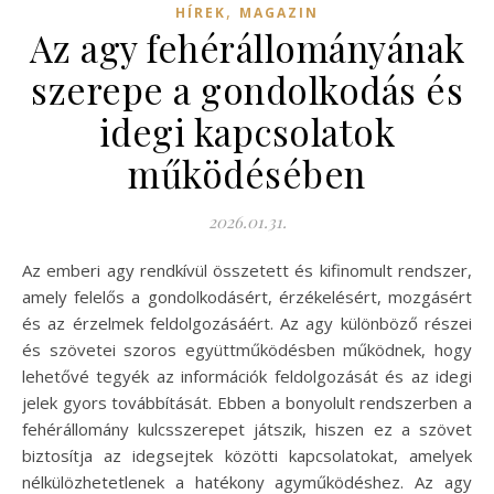
,
HÍREK
MAGAZIN
Az agy fehérállományának
szerepe a gondolkodás és
idegi kapcsolatok
működésében
2026.01.31.
Az emberi agy rendkívül összetett és kifinomult rendszer,
amely felelős a gondolkodásért, érzékelésért, mozgásért
és az érzelmek feldolgozásáért. Az agy különböző részei
és szövetei szoros együttműködésben működnek, hogy
lehetővé tegyék az információk feldolgozását és az idegi
jelek gyors továbbítását. Ebben a bonyolult rendszerben a
fehérállomány kulcsszerepet játszik, hiszen ez a szövet
biztosítja az idegsejtek közötti kapcsolatokat, amelyek
nélkülözhetetlenek a hatékony agyműködéshez. Az agy