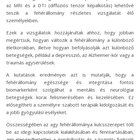
az MRI és a DTI (diffúziós tenzor képalkotás) lehetővé
teszik a fehérállomány részletes vizsgálatát élő
személyekben.
Ezek a vizsgálatok hozzájárultak ahhoz, hogy jobban
megértsük, hogyan változik a fehérállomány a különböző
életkorokban, illetve hogyan befolyásolják azt különböző
betegségek, például a depresszió, az Alzheimer-kór vagy a
traumás agysérülések.
A kutatások eredményei azt is mutatják, hogy a
fehérállomány egészsége és integritása fontos
biomarkerként szolgálhat a mentális és neurológiai
betegségek korai felismerésében és kezelésében. Ez
elősegítheti a személyre szabott terápiák kidolgozását és
a jobb gyógyulási esélyeket.
Összességében az agy fehérállománya kulcsszerepet tölt
be az idegi kapcsolatok kialakításában és fenntartásában,
ami elengedhetetlen a gondolkodás és a kognitív funkciók