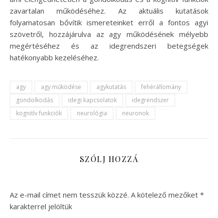
zavartalan működéséhez. Az aktuális kutatások
folyamatosan bővítik ismereteinket erről a fontos agyi
szövetről, hozzájárulva az agy működésének mélyebb
megértéséhez és az idegrendszeri betegségek
hatékonyabb kezeléséhez.
agy
agy működése
agykutatás
fehérállomány
gondolkodás
idegi kapcsolatok
idegrendszer
kognitív funkciók
neurológia
neuronok
SZÓLJ HOZZÁ
Az e-mail címet nem tesszük közzé.
A kötelező mezőket
*
karakterrel jelöltük