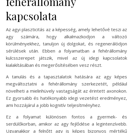
fehérállomány
kapcsolata
Az agyi plaszticitás az a képesség, amely lehetővé teszi az
agy számára, hogy alkalmazkodjon a változó
körülményekhez, tanuljon új dolgokat, és regenerálódjon
sérülések után. Ebben a folyamatban a fehérállomány
kulcsszerepet játszik, mivel az új idegi kapcsolatok
kialakításában és megerősítésében vesz részt.
A tanulás és a tapasztalatok hatására az agy képes
megváltoztatni a fehérállomány szerkezetét, például
növelheti a mielinhüvely vastagságát az érintett axonokon.
Ez gyorsabb és hatékonyabb idegi vezetést eredményez,
ami hozzájárul a jobb kognitív teljesítményhez.
Ez a folyamat különösen fontos a gyermek- és
serdülőkorban, amikor az agy fejlődése a legintenzívebb.
Ugyanakkor a felnőtt agy is képes bizonyos mértékű