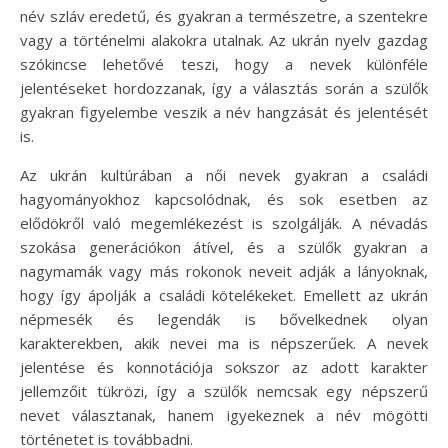
név szláv eredetű, és gyakran a természetre, a szentekre
vagy a történelmi alakokra utalnak. Az ukrán nyelv gazdag
szókincse lehetővé teszi, hogy a nevek különféle
jelentéseket hordozzanak, így a választás során a szülők
gyakran figyelembe veszik a név hangzását és jelentését
is.
Az ukrán kultúrában a női nevek gyakran a családi
hagyományokhoz kapcsolódnak, és sok esetben az
elődökről való megemlékezést is szolgálják. A névadás
szokása generációkon átível, és a szülők gyakran a
nagymamák vagy más rokonok neveit adják a lányoknak,
hogy így ápolják a családi kötelékeket. Emellett az ukrán
népmesék és legendák is bővelkednek olyan
karakterekben, akik nevei ma is népszerűek. A nevek
jelentése és konnotációja sokszor az adott karakter
jellemzőit tükrözi, így a szülők nemcsak egy népszerű
nevet választanak, hanem igyekeznek a név mögötti
történetet is továbbadni.