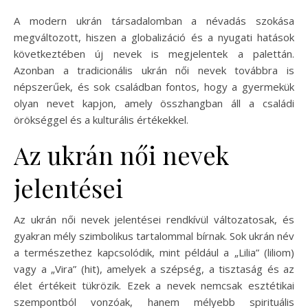
A modern ukrán társadalomban a névadás szokása
megváltozott, hiszen a globalizáció és a nyugati hatások
következtében új nevek is megjelentek a palettán.
Azonban a tradicionális ukrán női nevek továbbra is
népszerűek, és sok családban fontos, hogy a gyermekük
olyan nevet kapjon, amely összhangban áll a családi
örökséggel és a kulturális értékekkel.
Az ukrán női nevek
jelentései
Az ukrán női nevek jelentései rendkívül változatosak, és
gyakran mély szimbolikus tartalommal bírnak. Sok ukrán név
a természethez kapcsolódik, mint például a „Lilia” (liliom)
vagy a „Vira” (hit), amelyek a szépség, a tisztaság és az
élet értékeit tükrözik. Ezek a nevek nemcsak esztétikai
szempontból vonzóak, hanem mélyebb spirituális