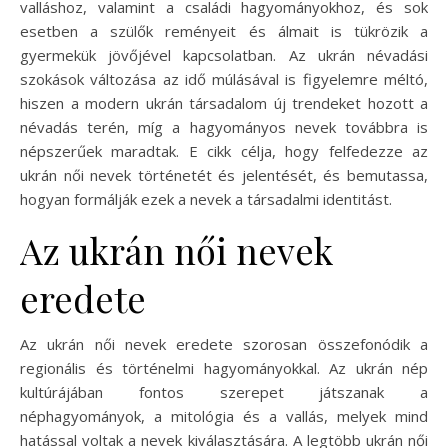
valláshoz, valamint a családi hagyományokhoz, és sok
esetben a szülők reményeit és álmait is tükrözik a
gyermekük jövőjével kapcsolatban. Az ukrán névadási
szokások változása az idő múlásával is figyelemre méltó,
hiszen a modern ukrán társadalom új trendeket hozott a
névadás terén, míg a hagyományos nevek továbbra is
népszerűek maradtak. E cikk célja, hogy felfedezze az
ukrán női nevek történetét és jelentését, és bemutassa,
hogyan formálják ezek a nevek a társadalmi identitást.
Az ukrán női nevek
eredete
Az ukrán női nevek eredete szorosan összefonódik a
regionális és történelmi hagyományokkal. Az ukrán nép
kultúrájában fontos szerepet játszanak a
néphagyományok, a mitológia és a vallás, melyek mind
hatással voltak a nevek kiválasztására. A legtöbb ukrán női