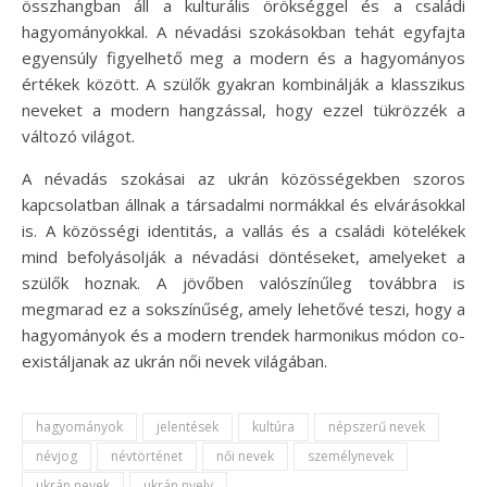
összhangban áll a kulturális örökséggel és a családi
hagyományokkal. A névadási szokásokban tehát egyfajta
egyensúly figyelhető meg a modern és a hagyományos
értékek között. A szülők gyakran kombinálják a klasszikus
neveket a modern hangzással, hogy ezzel tükrözzék a
változó világot.
A névadás szokásai az ukrán közösségekben szoros
kapcsolatban állnak a társadalmi normákkal és elvárásokkal
is. A közösségi identitás, a vallás és a családi kötelékek
mind befolyásolják a névadási döntéseket, amelyeket a
szülők hoznak. A jövőben valószínűleg továbbra is
megmarad ez a sokszínűség, amely lehetővé teszi, hogy a
hagyományok és a modern trendek harmonikus módon co-
existáljanak az ukrán női nevek világában.
hagyományok
jelentések
kultúra
népszerű nevek
névjog
névtörténet
női nevek
személynevek
ukrán nevek
ukrán nyelv