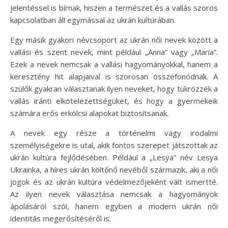
jelentéssel is bírnak, hiszen a természet és a vallás szoros
kapcsolatban áll egymással az ukrán kultúrában.
Egy másik gyakori névcsoport az ukrán női nevek között a
vallási és szent nevek, mint például „Anna” vagy „Maria”.
Ezek a nevek nemcsak a vallási hagyományokkal, hanem a
keresztény hit alapjaival is szorosan összefonódnak. A
szülők gyakran választanak ilyen neveket, hogy tükrözzék a
vallás iránti elkötelezettségüket, és hogy a gyermekeik
számára erős erkölcsi alapokat biztosítsanak.
A nevek egy része a történelmi vagy irodalmi
személyiségekre is utal, akik fontos szerepet játszottak az
ukrán kultúra fejlődésében. Például a „Lesya” név Lesya
Ukrainka, a híres ukrán költőnő nevéből származik, aki a női
jogok és az ukrán kultúra védelmezőjeként vált ismertté.
Az ilyen nevek választása nemcsak a hagyományok
ápolásáról szól, hanem egyben a modern ukrán női
identitás megerősítéséről is.