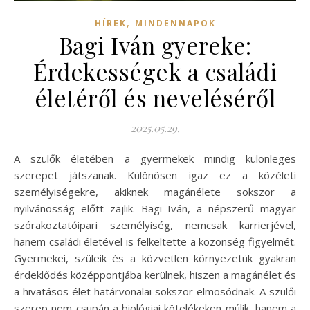
,
HÍREK
MINDENNAPOK
Bagi Iván gyereke:
Érdekességek a családi
életéről és neveléséről
2025.05.29.
A szülők életében a gyermekek mindig különleges
szerepet játszanak. Különösen igaz ez a közéleti
személyiségekre, akiknek magánélete sokszor a
nyilvánosság előtt zajlik. Bagi Iván, a népszerű magyar
szórakoztatóipari személyiség, nemcsak karrierjével,
hanem családi életével is felkeltette a közönség figyelmét.
Gyermekei, szüleik és a közvetlen környezetük gyakran
érdeklődés középpontjába kerülnek, hiszen a magánélet és
a hivatásos élet határvonalai sokszor elmosódnak. A szülői
szerep nem csupán a biológiai kötelékeken múlik, hanem a