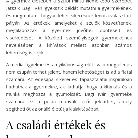
A gyermek életében a szülői minta kiemelkedő szerepet
játszik. Bagi Iván igyekszik példát mutatni a gyermekének,
és megmutatni, hogyan lehet sikeresnek lenni a választott
pályán. Az értékek, amelyeket a szülők közvetítenek,
megalapozzák a gyermek jövőbeli döntéseit és
viselkedését. A közéleti személyiségek gyermekeinek
nevelésében a kihívások mellett azonban számos
lehetőség is rejlik.
A média figyelme és a nyilvánosság előtt való megjelenés
nem csupán terhet jelent, hanem lehetőséget is ad a fiatal
számára. Az édesapa sikerei és tapasztalatai inspirálóan
hathatnak a gyermekre, aki láthatja, hogy a kitartás és a
munka meghozza a gyümölcsét. Bagi Iván gyermeke
számára ez a példa motiváló erőt jelenthet, amely
segítheti őt az önálló életútja kialakításában.
A családi értékek és