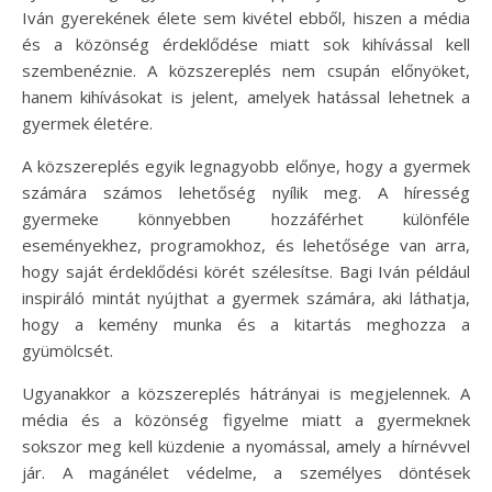
Iván gyerekének élete sem kivétel ebből, hiszen a média
és a közönség érdeklődése miatt sok kihívással kell
szembenéznie. A közszereplés nem csupán előnyöket,
hanem kihívásokat is jelent, amelyek hatással lehetnek a
gyermek életére.
A közszereplés egyik legnagyobb előnye, hogy a gyermek
számára számos lehetőség nyílik meg. A híresség
gyermeke könnyebben hozzáférhet különféle
eseményekhez, programokhoz, és lehetősége van arra,
hogy saját érdeklődési körét szélesítse. Bagi Iván például
inspiráló mintát nyújthat a gyermek számára, aki láthatja,
hogy a kemény munka és a kitartás meghozza a
gyümölcsét.
Ugyanakkor a közszereplés hátrányai is megjelennek. A
média és a közönség figyelme miatt a gyermeknek
sokszor meg kell küzdenie a nyomással, amely a hírnévvel
jár. A magánélet védelme, a személyes döntések