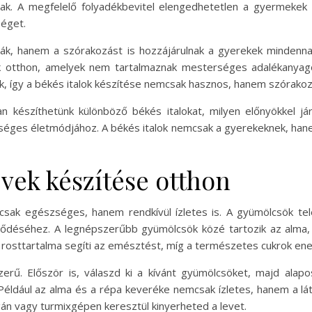
nak. A megfelelő folyadékbevitel elengedhetetlen a gyermekek 
séget.
lják, hanem a szórakozást is hozzájárulnak a gyerekek mindenna
enek otthon, amelyek nem tartalmaznak mesterséges adalékanya
nk, így a békés italok készítése nemcsak hasznos, hanem szórakoz
n készíthetünk különböző békés italokat, milyen előnyökkel j
séges életmódjához. A békés italok nemcsak a gyerekeknek, han
vek készítése otthon
sak egészséges, hanem rendkívül ízletes is. A gyümölcsök tel
ődéséhez. A legnépszerűbb gyümölcsök közé tartozik az alma, a
rosttartalma segíti az emésztést, míg a természetes cukrok ene
szerű. Először is, válaszd ki a kívánt gyümölcsöket, majd al
. Például az alma és a répa keveréke nemcsak ízletes, hanem a l
án vagy turmixgépen keresztül kinyerheted a levet.