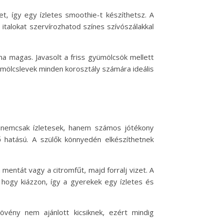
, így egy ízletes smoothie-t készíthetsz. A
talokat szervírozhatod színes szívószálakkal
a magas. Javasolt a friss gyümölcsök mellett
ümölcslevek minden korosztály számára ideális
k nemcsak ízletesek, hanem számos jótékony
ő hatású. A szülők könnyedén elkészíthetnek
mentát vagy a citromfűt, majd forralj vizet. A
 hogy kiázzon, így a gyerekek egy ízletes és
vény nem ajánlott kicsiknek, ezért mindig