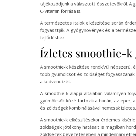
tájékozódjunk a választott összetevőkről. A g
C-vitamin forrása is.
A természetes italok elkészítése során érdeme
fogyasztják. A gyógynövények és a természe
fejlődéshez.
Ízletes smoothie-k
A smoothie-k készítése rendkívül népszerű, é
több gyümölcsöt és zöldséget fogyasszanak. A
a kedvenc ízét.
A smoothie-k alapja általában valamilyen fo
gyümölcsök közé tartozik a banán, az eper, 
és zöldségek kombinálásával nemcsak ízletes,
A smoothie-k elkészítésekor érdemes kísérlet
zöldségek jótékony hatásait is magában hord
zöldségek bevezetésében a mindennapi étre