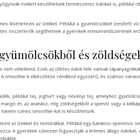
yógyteák mellett készíthetünk természetes italokat is, például c
s kísérletezni az ízekkel. Például a gyümölcsökkel ízesített ví
tes összetevők segíthetnek a gyerekek immunrendszerének erős
 gyümölcsökből és zöldsége
s nem véletlenül. Ezek az ízletes italok tele vannak tápanyagokk
 smoothie-k elkészítése rendkívül egyszerű, és számos variáció
lyadék, például tej, joghurt vagy növényi tej, amelyhez gyümöl
a mangó és az ananász, míg zöldségekből a spenót vagy a kelkápo
 hanem színes smoothie-kat is készíthetünk.
ezni az ízekkel és textúrákkal. Például egy banános-spenótos s
ozza. A gyerekek szívesen fogyasztják a krémes állagú italokat,
ndjükbe.