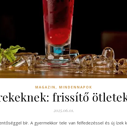
,
MAGAZIN
MINDENNAPOK
rekeknek: frissítő ötlete
2025.06.01.
entőséggel bír. A gyermekkor tele van felfedezéssel és új ízek k