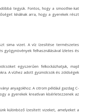
andóbbá tegyük. Fontos, hogy a smoothie-kat
őséget kínálnak arra, hogy a gyerekek részt
t sima vizet. A víz ízesítése természetes
és gyógynövények felhasználásával ízletes és
ölcsöket egyszerűen felkockázhatjuk, majd
pokra. A vízhez adott gyümölcsök és zöldségek
ványi anyagokhoz. A citrom például gazdag C-
hogy a gyerekek kreatívan kísérletezzenek az
ünk különböző ízesített vizeket, amelyeket a