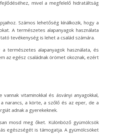
fejlődéséhez, mivel a megfelelő hidratáltság
pjaihoz. Számos lehetőség kínálkozik, hogy a
gokat. A természetes alapanyagok használata
tató tevékenység is lehet a család számára.
ár a természetes alapanyagok használata, és
em az egész családnak örömet okoznak, ezért
e vannak vitaminokkal és ásványi anyagokkal,
 narancs, a körte, a szőlő és az eper, de a
rgiát adnak a gyerekeknek.
aposan mosd meg őket. Különböző gyümölcsök
átás egészségét is támogatja. A gyümölcsöket