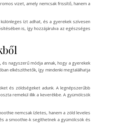
itromos vizet, amely nemcsak frissítő, hanem a
z különleges ízt adhat, és a gyerekek szívesen
ítésében is, így hozzájárulva az egészséges
kből
al, és nagyszerű módja annak, hogy a gyerekek
ban elkészíthetők, így mindenki megtalálhatja
csöket és zöldségeket adunk. A legnépszerűbb
szta remekül illik a keverékbe. A gyümölcsök
moothie nemcsak ízletes, hanem a zöld leveles
 és a smoothie-k segíthetnek a gyümölcsök és