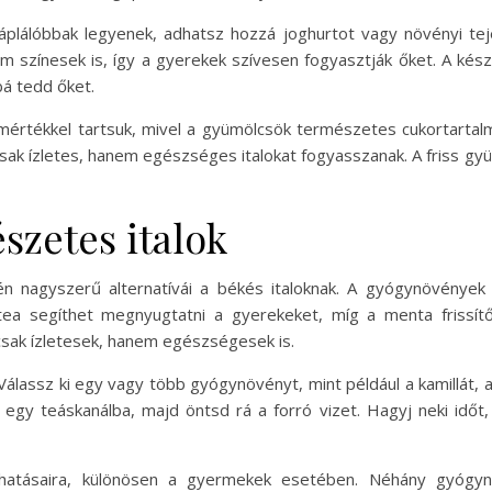
lálóbbak legyenek, adhatsz hozzá joghurtot vagy növényi tejet
zínesek is, így a gyerekek szívesen fogyasztják őket. A kész i
á tedd őket.
értékkel tartsuk, mivel a gyümölcsök természetes cukortartalm
sak ízletes, hanem egészséges italokat fogyasszanak. A friss gy
szetes italok
én nagyszerű alternatívái a békés italoknak. A gyógynövénye
a tea segíthet megnyugtatni a gyerekeket, míg a menta frissít
sak ízletesek, hanem egészségesek is.
álassz ki egy vagy több gyógynövényt, mint például a kamillát, a 
gy teáskanálba, majd öntsd rá a forró vizet. Hagyj neki időt,
hatásaira, különösen a gyermekek esetében. Néhány gyógynö