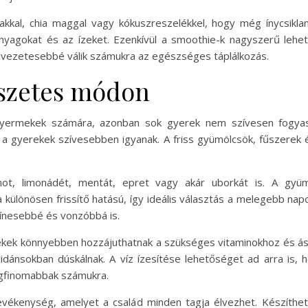
akkal, chia maggal vagy kókuszreszelékkel, hogy még ínycsikl
nyagokat és az ízeket. Ezenkívül a smoothie-k nagyszerű lehet
lvezetesebbé válik számukra az egészséges táplálkozás.
észetes módon
 gyermekek számára, azonban sok gyerek nem szívesen fogyasz
 gyerekek szívesebben igyanak. A friss gyümölcsök, fűszerek 
omot, limonádét, mentát, epret vagy akár uborkát is. A gyüm
 különösen frissítő hatású, így ideális választás a melegebb na
zínesebbé és vonzóbbá is.
rekek könnyebben hozzájuthatnak a szükséges vitaminokhoz és ás
dánsokban dúskálnak. A víz ízesítése lehetőséget ad arra is, 
legfinomabbak számukra.
vékenység, amelyet a család minden tagja élvezhet. Készíthet