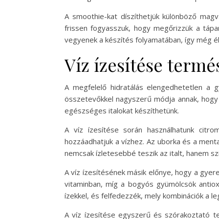
A smoothie-kat díszíthetjük különböző magv
frissen fogyasszuk, hogy megőrizzük a tápa
vegyenek a készítés folyamatában, így még é
Víz ízesítése term
A megfelelő hidratálás elengedhetetlen a
összetevőkkel nagyszerű módja annak, hogy a
egészséges italokat készíthetünk.
A víz ízesítése során használhatunk citr
hozzáadhatjuk a vízhez. Az uborka és a menta
nemcsak ízletesebbé teszik az italt, hanem s
A víz ízesítésének másik előnye, hogy a gye
vitaminban, míg a bogyós gyümölcsök antioxi
ízekkel, és felfedezzék, mely kombinációk a 
A víz ízesítése egyszerű és szórakoztató te