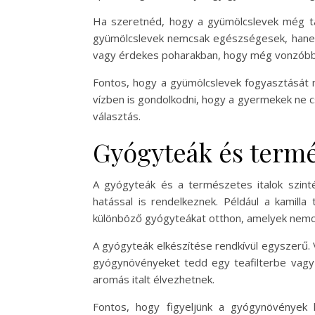
Ha szeretnéd, hogy a gyümölcslevek még táp
gyümölcslevek nemcsak egészségesek, hanem s
vagy érdekes poharakban, hogy még vonzóbb
Fontos, hogy a gyümölcslevek fogyasztását m
vízben is gondolkodni, hogy a gyermekek ne c
választás.
Gyógyteák és termé
A gyógyteák és a természetes italok szint
hatással is rendelkeznek. Például a kamill
különböző gyógyteákat otthon, amelyek nemc
A gyógyteák elkészítése rendkívül egyszerű. V
gyógynövényeket tedd egy teafilterbe vagy e
aromás italt élvezhetnek.
Fontos, hogy figyeljünk a gyógynövények 