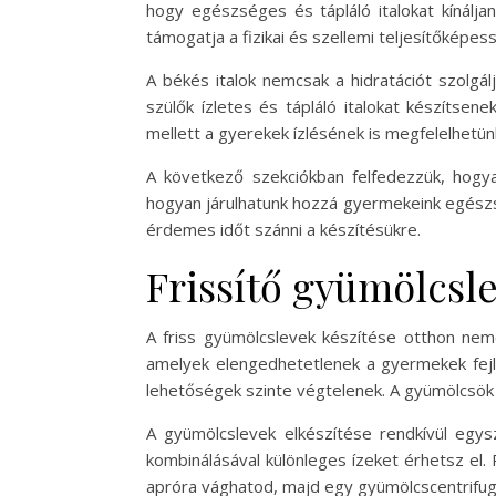
hogy egészséges és tápláló italokat kínálja
támogatja a fizikai és szellemi teljesítőképes
A békés italok nemcsak a hidratációt szolgá
szülők ízletes és tápláló italokat készíts
mellett a gyerekek ízlésének is megfelelhetü
A következő szekciókban felfedezzük, hogya
hogyan járulhatunk hozzá gyermekeink egész
érdemes időt szánni a készítésükre.
Frissítő gyümölcsle
A friss gyümölcslevek készítése otthon nemc
amelyek elengedhetetlenek a gyermekek fejl
lehetőségek szinte végtelenek. A gyümölcsök 
A gyümölcslevek elkészítése rendkívül egy
kombinálásával különleges ízeket érhetsz el
apróra vághatod, majd egy gyümölcscentrifug