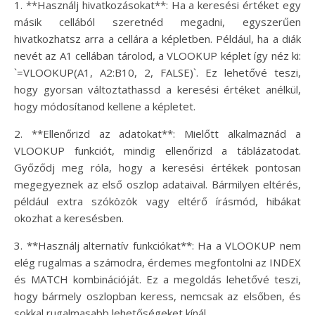
1. **Használj hivatkozásokat**: Ha a keresési értéket egy
másik cellából szeretnéd megadni, egyszerűen
hivatkozhatsz arra a cellára a képletben. Például, ha a diák
nevét az A1 cellában tárolod, a VLOOKUP képlet így néz ki:
`=VLOOKUP(A1, A2:B10, 2, FALSE)`. Ez lehetővé teszi,
hogy gyorsan változtathassd a keresési értéket anélkül,
hogy módosítanod kellene a képletet.
2. **Ellenőrizd az adatokat**: Mielőtt alkalmaznád a
VLOOKUP funkciót, mindig ellenőrizd a táblázatodat.
Győződj meg róla, hogy a keresési értékek pontosan
megegyeznek az első oszlop adataival. Bármilyen eltérés,
például extra szóközök vagy eltérő írásmód, hibákat
okozhat a keresésben.
3. **Használj alternatív funkciókat**: Ha a VLOOKUP nem
elég rugalmas a számodra, érdemes megfontolni az INDEX
és MATCH kombinációját. Ez a megoldás lehetővé teszi,
hogy bármely oszlopban keress, nemcsak az elsőben, és
sokkal rugalmasabb lehetőségeket kínál.