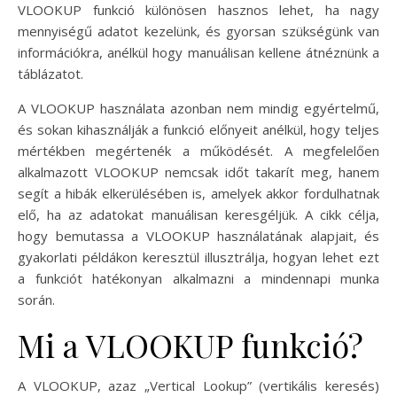
VLOOKUP funkció különösen hasznos lehet, ha nagy
mennyiségű adatot kezelünk, és gyorsan szükségünk van
információkra, anélkül hogy manuálisan kellene átnéznünk a
táblázatot.
A VLOOKUP használata azonban nem mindig egyértelmű,
és sokan kihasználják a funkció előnyeit anélkül, hogy teljes
mértékben megértenék a működését. A megfelelően
alkalmazott VLOOKUP nemcsak időt takarít meg, hanem
segít a hibák elkerülésében is, amelyek akkor fordulhatnak
elő, ha az adatokat manuálisan keresgéljük. A cikk célja,
hogy bemutassa a VLOOKUP használatának alapjait, és
gyakorlati példákon keresztül illusztrálja, hogyan lehet ezt
a funkciót hatékonyan alkalmazni a mindennapi munka
során.
Mi a VLOOKUP funkció?
A VLOOKUP, azaz „Vertical Lookup” (vertikális keresés)