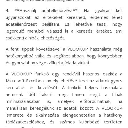
4. **Használj adatellenőrzést**: Ha gyakran kell
ugyanazokat az értékeket keresned, érdemes lehet
adatellenőrzést beállítani. Ez lehetővé teszi, hogy
legördülő menüből válaszd ki a keresési értéket, ami
csökkenti a hibák lehetőségét.
A fenti tippek követésével a VLOOKUP használata még
hatékonyabbá válik, és segíthet abban, hogy könnyebben
és gyorsabban végezzük el a feladatainkat.
A VLOOKUP funkció egy rendkívül hasznos eszköz a
Microsoft Excelben, amely lehetővé teszi az adatok gyors
keresését és kezelését. A funkció helyes használata
nemcsak időt takarít meg, hanem segít a hibák
minimalizálásában is, amelyek előfordulhatnak, ha
manuálisan keresgélünk az adatok között. A VLOOKUP
ismerete és alkalmazása elengedhetetlen a hatékony
táblázatkezeléshez, és számos különböző területen