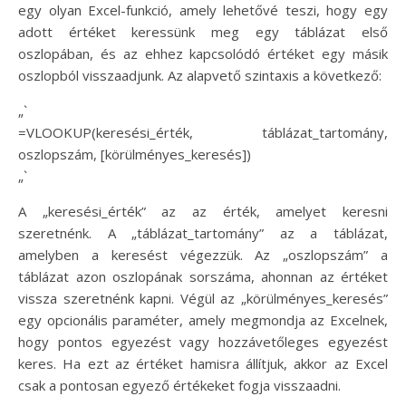
egy olyan Excel-funkció, amely lehetővé teszi, hogy egy
adott értéket keressünk meg egy táblázat első
oszlopában, és az ehhez kapcsolódó értéket egy másik
oszlopból visszaadjunk. Az alapvető szintaxis a következő:
„`
=VLOOKUP(keresési_érték, táblázat_tartomány,
oszlopszám, [körülményes_keresés])
„`
A „keresési_érték” az az érték, amelyet keresni
szeretnénk. A „táblázat_tartomány” az a táblázat,
amelyben a keresést végezzük. Az „oszlopszám” a
táblázat azon oszlopának sorszáma, ahonnan az értéket
vissza szeretnénk kapni. Végül az „körülményes_keresés”
egy opcionális paraméter, amely megmondja az Excelnek,
hogy pontos egyezést vagy hozzávetőleges egyezést
keres. Ha ezt az értéket hamisra állítjuk, akkor az Excel
csak a pontosan egyező értékeket fogja visszaadni.