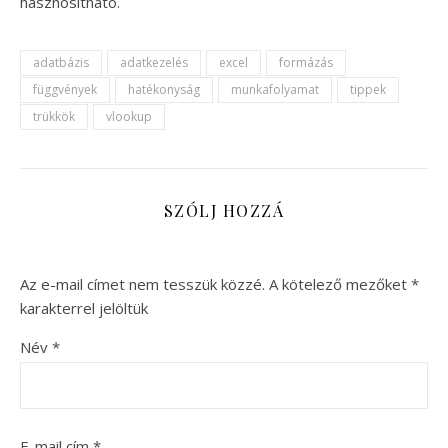
hasznosítható.
adatbázis
adatkezelés
excel
formázás
függvények
hatékonyság
munkafolyamat
tippek
trükkök
vlookup
SZÓLJ HOZZÁ
Az e-mail címet nem tesszük közzé.
A kötelező mezőket
*
karakterrel jelöltük
Név
*
E-mail cím
*