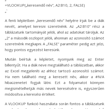
=VLOOKUP(„keresendő név”, A2:B10, 2, FALSE)
„`
A fenti képletben „keresendő név” helyére írjuk be a diák
nevét, amelyet keresni szeretnénk. Az „A2:B10” rész a
táblázatunk tartományát jelöli, ahol az adatokat tároljuk. Az
„2” a második oszlopot jelöli, ahonnan az azonosító számot
szeretnénk megkapni. A „FALSE” paraméter pedig azt jelzi,
hogy pontos egyezést keresünk.
Miután beírtuk a képletet, nyomjunk meg az Enter
billentyűt. Ha a diák neve megtalálható a táblázatban, akkor
az Excel megjeleníti az ahhoz tartozó azonosító számot.
Ha nem található meg a keresett név, akkor a #N/A
hibaüzenetet fogjuk látni. Ezt a folyamatot könnyen
megismételhetjük más nevek keresésére is, egyszerűen
módosítva a keresési értéket.
A VLOOKUP funkció használata során fontos a táblázatunk