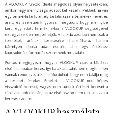
A VLOOKUP funkció ideális megoldás olyan helyzetekben,
amikor nagy mennyiségű adatot kell kezelni. Például, ha van
egy terméklistánk, amely tartalmazza a termékek nevét és
árait, és szeretnénk gyorsan megtudni, hogy mennyibe
kerül egy adott termék, akkor a VLOOKUP segítségével
ezt egyszerűen megtehetjük. A funkció azonban nemcsak a
termékek árának keresésére használható, hanem
bármilyen típusú adat esetén, ahol egy értékhez
kapcsolódó információt szeretnénk megtalálni.
Fontos megjegyezni, hogy a VLOOKUP csak a táblázat
első oszlopában keres, így ha az adataink nem megfelelően
vannak rendezve, akkor előfordulhat, hogy nem találja meg
a keresett értéket. Emellett a VLOOKUP nem képes
visszafelé keresni, vagyis nem tudunk értéket keresni a
táblázat jobb oldalán, ha az első oszlop nem tartalmazza a
keresett adatot.
A VLOOKUP használata