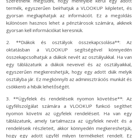
szeretnénk megtudni, hogy mennyibe kerül egy adott
termék, egyszerűen beírhatjuk a VLOOKUP képletet, és
gyorsan megkaphatjuk az információt. Ez a megoldás
különösen hasznos lehet a pénztárosok számára, akiknek
gyorsan kell információkat keresniük.
2. **Diákok és osztályok összekapcsolása**: Az
oktatásban a VLOOKUP segítségével könnyedén
összekapcsolhatjuk a diákok nevét az osztályukkal. Ha van
egy táblázatunk a diákok neveivel és az osztályaikkal,
egyszerűen megkereshetjük, hogy egy adott diák melyik
osztályba jár. Ez megkönnyíti az adminisztrációs munkát és
csökkenti a hibák lehetőségét.
3. **Ügyfelek és rendeléseik nyomon követése**: Az
ügyfélszolgálat számára a VLOOKUP funkció segíthet
nyomon követni az ügyfelek rendeléseit. Ha van egy
táblázatunk, amely tartalmazza az ügyfelek nevét és a
rendeléseik részleteit, akkor könnyedén megkereshetjük,
hogy egy adott ügyfél milyen termékeket rendelt. Ez