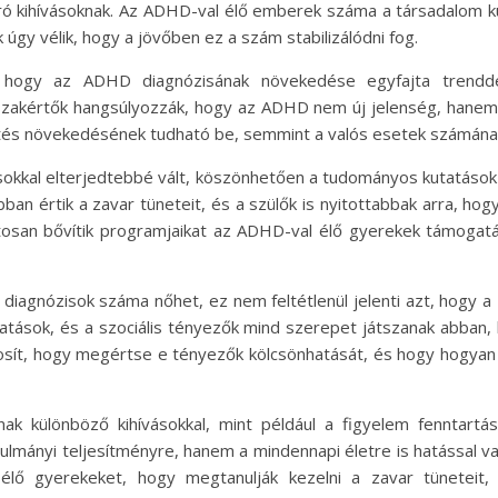
áró kihívásoknak. Az ADHD-val élő emberek száma a társadalom 
 úgy vélik, hogy a jövőben ez a szám stabilizálódni fog.
 hogy az ADHD diagnózisának növekedése egyfajta trendd
a szakértők hangsúlyozzák, hogy az ADHD nem új jelenség, hanem
tés növekedésének tudható be, semmint a valós esetek számán
okkal elterjedtebbé vált, köszönhetően a tudományos kutatások
an értik a zavar tüneteit, és a szülők is nyitottabbak arra, h
tosan bővítik programjaikat az ADHD-val élő gyerekek támogatá
diagnózisok száma nőhet, ez nem feltétlenül jelenti azt, hogy a 
hatások, és a szociális tényezők mind szerepet játszanak abban,
sít, hogy megértse e tényezők kölcsönhatását, és hogy hogyan
k különböző kihívásokkal, mint például a figyelem fenntartá
mányi teljesítményre, hanem a mindennapi életre is hatással van
ő gyerekeket, hogy megtanulják kezelni a zavar tüneteit, 