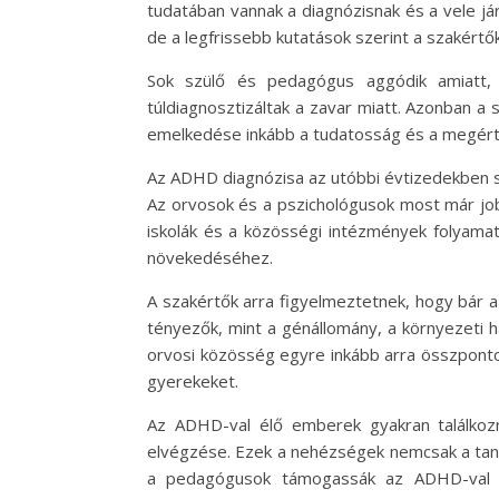
tudatában vannak a diagnózisnak és a vele j
de a legfrissebb kutatások szerint a szakértők
Sok szülő és pedagógus aggódik amiatt,
túldiagnosztizáltak a zavar miatt. Azonban 
emelkedése inkább a tudatosság és a megér
Az ADHD diagnózisa az utóbbi évtizedekben s
Az orvosok és a pszichológusok most már jobb
iskolák és a közösségi intézmények folyama
növekedéséhez.
A szakértők arra figyelmeztetnek, hogy bár a 
tényezők, mint a génállomány, a környezeti 
orvosi közösség egyre inkább arra összponto
gyerekeket.
Az ADHD-val élő emberek gyakran találkozna
elvégzése. Ezek a nehézségek nemcsak a tanul
a pedagógusok támogassák az ADHD-val él