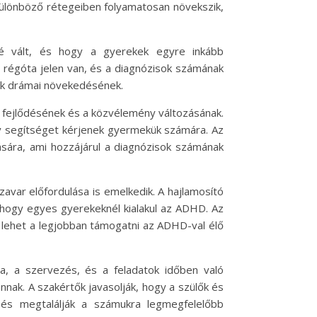
különböző rétegeiben folyamatosan növekszik,
é vált, és hogy a gyerekek egyre inkább
 régóta jelen van, és a diagnózisok számának
ak drámai növekedésének.
 fejlődésének és a közvélemény változásának.
ogy segítséget kérjenek gyermekük számára. Az
sára, ami hozzájárul a diagnózisok számának
zavar előfordulása is emelkedik. A hajlamosító
 hogy egyes gyerekeknél kialakul az ADHD. Az
 lehet a legjobban támogatni az ADHD-val élő
sa, a szervezés, és a feladatok időben való
nak. A szakértők javasolják, hogy a szülők és
és megtalálják a számukra legmegfelelőbb