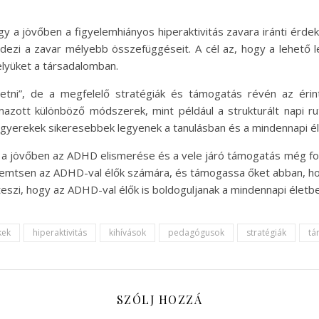
 hogy a jövőben a figyelemhiányos hiperaktivitás zavara iránti érd
dezi a zavar mélyebb összefüggéseit. A cél az, hogy a lehető 
elyüket a társadalomban.
tni”, de a megfelelő stratégiák és támogatás révén az érint
mazott különböző módszerek, mint például a strukturált napi ruti
gyerekek sikeresebbek legyenek a tanulásban és a mindennapi é
y a jövőben az ADHD elismerése és a vele járó támogatás még fo
eremtsen az ADHD-val élők számára, és támogassa őket abban, hog
szi, hogy az ADHD-val élők is boldoguljanak a mindennapi életbe
kek
hiperaktivitás
kihívások
pedagógusok
stratégiák
tá
SZÓLJ HOZZÁ