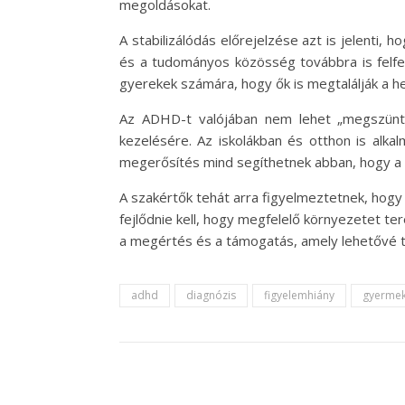
megoldásokat.
A stabilizálódás előrejelzése azt is jelenti,
és a tudományos közösség továbbra is felfe
gyerekek számára, hogy ők is megtalálják a h
Az ADHD-t valójában nem lehet „megszünte
kezelésére. Az iskolákban és otthon is alkal
megerősítés mind segíthetnek abban, hogy a 
A szakértők tehát arra figyelmeztetnek, hog
fejlődnie kell, hogy megfelelő környezetet t
a megértés és a támogatás, amely lehetővé te
adhd
diagnózis
figyelemhiány
gyerme