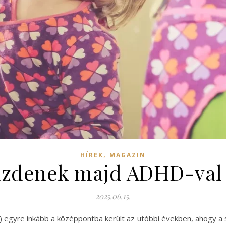
,
HÍREK
MAGAZIN
zdenek majd ADHD-val 
2025.06.15.
D) egyre inkább a középpontba került az utóbbi években, ahogy a