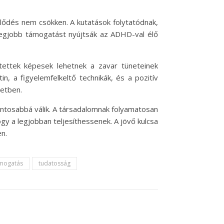
eklődés nem csökken. A kutatások folytatódnak,
legjobb támogatást nyújtsák az ADHD-val élő
ettek képesek lehetnek a zavar tüneteinek
n, a figyelemfelkeltő technikák, és a pozitív
letben.
ntosabbá válik. A társadalomnak folyamatosan
y a legjobban teljesíthessenek. A jövő kulcsa
n.
mogatás
tudatosság