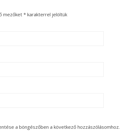
ző mezőket
*
karakterrel jelöltük
entése a böngészőben a következő hozzászólásomhoz.