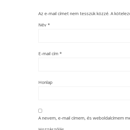
Az e-mail címet nem tesszük közzé.
A kötele
Név
*
E-mail cím
*
Honlap
A nevem, e-mail címem, és weboldalcímem m
Hozzászólás