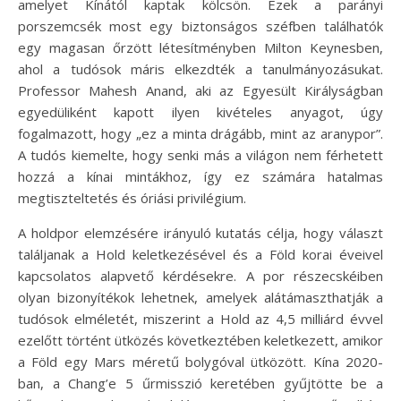
amelyet Kínától kaptak kölcsön. Ezek a parányi
porszemcsék most egy biztonságos széfben találhatók
egy magasan őrzött létesítményben Milton Keynesben,
ahol a tudósok máris elkezdték a tanulmányozásukat.
Professor Mahesh Anand, aki az Egyesült Királyságban
egyedüliként kapott ilyen kivételes anyagot, úgy
fogalmazott, hogy „ez a minta drágább, mint az aranypor”.
A tudós kiemelte, hogy senki más a világon nem férhetett
hozzá a kínai mintákhoz, így ez számára hatalmas
megtiszteltetés és óriási privilégium.
A holdpor elemzésére irányuló kutatás célja, hogy választ
találjanak a Hold keletkezésével és a Föld korai éveivel
kapcsolatos alapvető kérdésekre. A por részecskéiben
olyan bizonyítékok lehetnek, amelyek alátámaszthatják a
tudósok elméletét, miszerint a Hold az 4,5 milliárd évvel
ezelőtt történt ütközés következtében keletkezett, amikor
a Föld egy Mars méretű bolygóval ütközött. Kína 2020-
ban, a Chang’e 5 űrmisszió keretében gyűjtötte be a