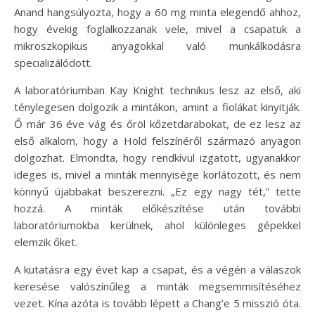
Anand hangsúlyozta, hogy a 60 mg minta elegendő ahhoz,
hogy évekig foglalkozzanak vele, mivel a csapatuk a
mikroszkopikus anyagokkal való munkálkodásra
specializálódott.
A laboratóriumban Kay Knight technikus lesz az első, aki
ténylegesen dolgozik a mintákon, amint a fiolákat kinyitják.
Ő már 36 éve vág és őröl kőzetdarabokat, de ez lesz az
első alkalom, hogy a Hold felszínéről származó anyagon
dolgozhat. Elmondta, hogy rendkívül izgatott, ugyanakkor
ideges is, mivel a minták mennyisége korlátozott, és nem
könnyű újabbakat beszerezni. „Ez egy nagy tét,” tette
hozzá. A minták előkészítése után további
laboratóriumokba kerülnek, ahol különleges gépekkel
elemzik őket.
A kutatásra egy évet kap a csapat, és a végén a válaszok
keresése valószínűleg a minták megsemmisítéséhez
vezet. Kína azóta is tovább lépett a Chang’e 5 misszió óta.