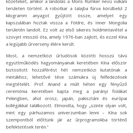
kőzeteket, amikor a landolás a Mons Rümker nevű vulkáni
területen történt. A robotkar a talajba fúrva körülbelül 2
kilogramm anyagot gyűjtött össze, amelyet egy
kapszulában hoztak vissza a Földre, és Inner Mongolia
területén landolt. Ez volt az első sikeres holdmintavétel a
szovjet misszió óta, amely 1976-ban zajlott, és ezzel Kína
a legújabb űrverseny élére került.
Most, a nemzetközi űrtudósok közötti hosszú távú
együttműködés hagyományainak keretében Kína először
biztosított hozzáférést hét nemzetközi kutatónak a
mintákhoz, lehetővé téve számukra új felfedezések
megtételét. Prof. Anand a múlt héten egy fényűző
ceremónia keretében kapta meg a parányi fiolákat
Pekingben, ahol orosz, japán, pakisztáni és európai
kollégákkal találkozott. Elmondta, hogy „szinte olyan volt,
mint egy párhuzamos univerzumban lenni – Kína sok
szempontból előttünk jár az űrprogramokba történő
befektetések terén.”