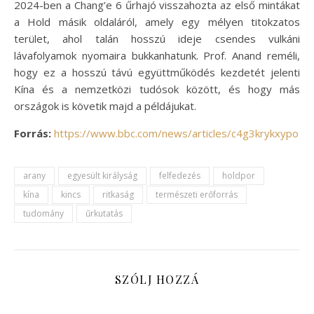
2024-ben a Chang’e 6 űrhajó visszahozta az első mintákat
a Hold másik oldaláról, amely egy mélyen titokzatos
terület, ahol talán hosszú ideje csendes vulkáni
lávafolyamok nyomaira bukkanhatunk. Prof. Anand reméli,
hogy ez a hosszú távú együttműködés kezdetét jelenti
Kína és a nemzetközi tudósok között, és hogy más
országok is követik majd a példájukat.
Forrás:
https://www.bbc.com/news/articles/c4g3krykxypo
arany
egyesült királyság
felfedezés
holdpor
kína
kincs
ritkaság
természeti erőforrás
tudomány
űrkutatás
SZÓLJ HOZZÁ