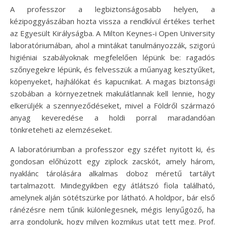
A professzor a legbiztonságosabb helyen, a
kézipoggyászában hozta vissza a rendkívül értékes terhet
az Egyesült Királyságba. A Milton Keynes-i Open University
laboratóriumában, ahol a mintákat tanulmányozzák, szigorú
higiéniai szabályoknak megfelelően lépünk be: ragadós
szőnyegekre lépünk, és felvesszük a műanyag kesztyűket,
köpenyeket, hajhálókat és kapucnikat. A magas biztonsági
szobában a környezetnek makulátlannak kell lennie, hogy
elkerüljék a szennyeződéseket, mivel a Földről származó
anyag keveredése a holdi porral maradandóan
tönkreteheti az elemzéseket.
A laboratóriumban a professzor egy széfet nyitott ki, és
gondosan előhúzott egy ziplock zacskót, amely három,
nyaklánc tárolására alkalmas doboz méretű tartályt
tartalmazott. Mindegyikben egy átlátszó fiola található,
amelynek alján sötétszürke por látható. A holdpor, bár első
ránézésre nem tűnik különlegesnek, mégis lenyűgöző, ha
arra gondolunk, hogy milyen kozmikus utat tett meg. Prof.