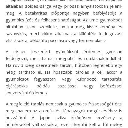
általában zöldes-sárga vagy pirosas árnyalatokban jelenik
meg. A betakarítás időpontja nagyban befolyásolja a
gyümölcs ízét és felhasználhatóságát. Az ume gyümölcsöt
általában akkor szedik le, amikor még kissé kemény és
savanykás, mert ekkor alkalmas a különféle feldolgozási
eljárásokra, például a pácolásra vagy fermentálásra.
A frissen leszedett gyümölcsöt érdemes gyorsan
feldolgozni, mert hamar megpuhul és romlásnak indulhat.
Ha rövid ideig szeretnénk tárolni, hűtőben legfeljebb egy
hétig tartható el. Ha hosszabb tárolás a cél, akkor a
gyümölcsöt fagyasztani vagy különböző tartósítási
eljárásokkal, például aszalással vagy befőzéssel
konzerválni érdemes.
A megfelelő tárolás nemcsak a gyümölcs frissességét őrzi
meg, hanem az aromák és tápanyagok megőrzéséhez is
hozzájárul. A japán szilva különösen érzékeny a
hőmérséklet-változásokra, ezért kerülni kell a túl meleg