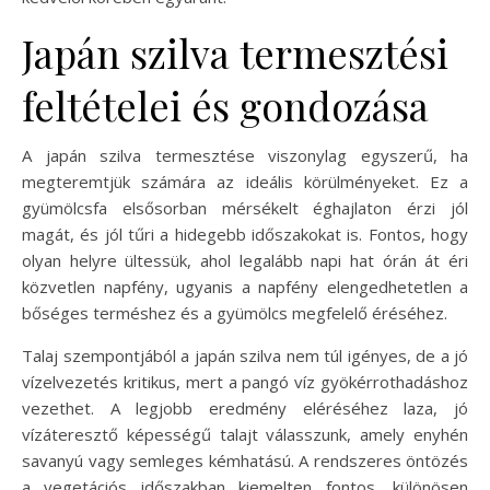
Japán szilva termesztési
feltételei és gondozása
A japán szilva termesztése viszonylag egyszerű, ha
megteremtjük számára az ideális körülményeket. Ez a
gyümölcsfa elsősorban mérsékelt éghajlaton érzi jól
magát, és jól tűri a hidegebb időszakokat is. Fontos, hogy
olyan helyre ültessük, ahol legalább napi hat órán át éri
közvetlen napfény, ugyanis a napfény elengedhetetlen a
bőséges terméshez és a gyümölcs megfelelő éréséhez.
Talaj szempontjából a japán szilva nem túl igényes, de a jó
vízelvezetés kritikus, mert a pangó víz gyökérrothadáshoz
vezethet. A legjobb eredmény eléréséhez laza, jó
vízáteresztő képességű talajt válasszunk, amely enyhén
savanyú vagy semleges kémhatású. A rendszeres öntözés
a vegetációs időszakban kiemelten fontos, különösen