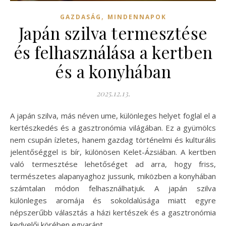
,
GAZDASÁG
MINDENNAPOK
Japán szilva termesztése
és felhasználása a kertben
és a konyhában
2025.12.13.
A japán szilva, más néven ume, különleges helyet foglal el a
kertészkedés és a gasztronómia világában. Ez a gyümölcs
nem csupán ízletes, hanem gazdag történelmi és kulturális
jelentőséggel is bír, különösen Kelet-Ázsiában. A kertben
való termesztése lehetőséget ad arra, hogy friss,
természetes alapanyaghoz jussunk, miközben a konyhában
számtalan módon felhasználhatjuk. A japán szilva
különleges aromája és sokoldalúsága miatt egyre
népszerűbb választás a házi kertészek és a gasztronómia
kedvelői körében egyaránt.