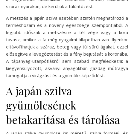
száraz nyarakon, de kerüljük a túlöntözést.
A metszés a japán szilva esetében szintén meghatározó a
terméshozam és a növény egészsége szempontjából. A
legjobb időszak a metszésre a tél vége vagy a kora
tavasz, amikor a fa még nyugalmi állapotban van. Ilyenkor
eltávolíthatjuk a száraz, beteg vagy túl sűrű ágakat, ezzel
elősegítve a levegőztetést és a fény bejutását a koronába.
A tápanyag-utánpótlásról sem szabad megfeledkezni: a
kiegyensúlyozott, ásványi anyagokban gazdag műtrágya
támogatja a virágzást és a gyümölcsképződést.
A japán szilva
gyümölcsének
betakarítása és tárolása
A japán szilva gyümölcse kis méretű, szilva formájú, és