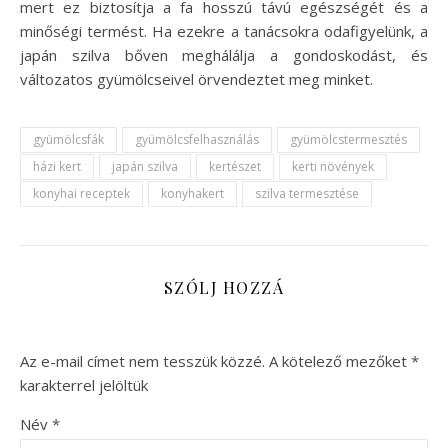
mert ez biztosítja a fa hosszú távú egészségét és a
minőségi termést. Ha ezekre a tanácsokra odafigyelünk, a
japán szilva bőven meghálálja a gondoskodást, és
változatos gyümölcseivel örvendeztet meg minket.
gyümölcsfák
gyümölcsfelhasználás
gyümölcstermesztés
házi kert
japán szilva
kertészet
kerti növények
konyhai receptek
konyhakert
szilva termesztése
SZÓLJ HOZZÁ
Az e-mail címet nem tesszük közzé.
A kötelező mezőket
*
karakterrel jelöltük
Név
*