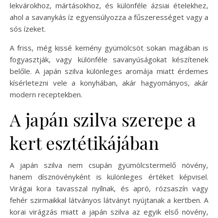
lekvárokhoz, mártásokhoz, és különféle ázsiai ételekhez,
ahol a savanykás íz egyensúlyozza a fűszerességet vagy a
sós ízeket.
A friss, még kissé kemény gyümölcsöt sokan magában is
fogyasztják, vagy különféle savanyúságokat készítenek
belőle. A japán szilva különleges aromája miatt érdemes
kísérletezni vele a konyhában, akár hagyományos, akár
modern receptekben.
A japán szilva szerepe a
kert esztétikájában
A japán szilva nem csupán gyümölcstermelő növény,
hanem dísznövényként is különleges értéket képvisel.
Virágai kora tavasszal nyílnak, és apró, rózsaszín vagy
fehér szirmaikkal látványos látványt nyújtanak a kertben. A
korai virágzás miatt a japán szilva az egyik első növény,