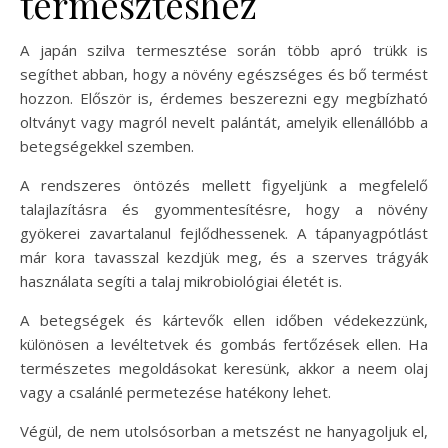
termesztéshez
A japán szilva termesztése során több apró trükk is
segíthet abban, hogy a növény egészséges és bő termést
hozzon. Először is, érdemes beszerezni egy megbízható
oltványt vagy magról nevelt palántát, amelyik ellenállóbb a
betegségekkel szemben.
A rendszeres öntözés mellett figyeljünk a megfelelő
talajlazításra és gyommentesítésre, hogy a növény
gyökerei zavartalanul fejlődhessenek. A tápanyagpótlást
már kora tavasszal kezdjük meg, és a szerves trágyák
használata segíti a talaj mikrobiológiai életét is.
A betegségek és kártevők ellen időben védekezzünk,
különösen a levéltetvek és gombás fertőzések ellen. Ha
természetes megoldásokat keresünk, akkor a neem olaj
vagy a csalánlé permetezése hatékony lehet.
Végül, de nem utolsósorban a metszést ne hanyagoljuk el,