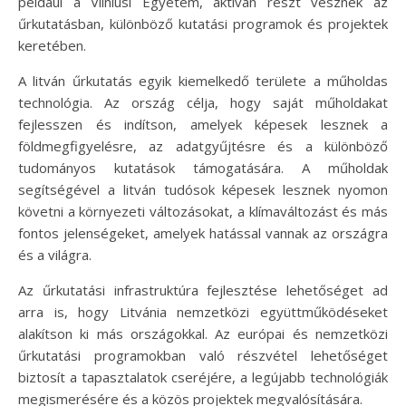
például a Vilniusi Egyetem, aktívan részt vesznek az
űrkutatásban, különböző kutatási programok és projektek
keretében.
A litván űrkutatás egyik kiemelkedő területe a műholdas
technológia. Az ország célja, hogy saját műholdakat
fejlesszen és indítson, amelyek képesek lesznek a
földmegfigyelésre, az adatgyűjtésre és a különböző
tudományos kutatások támogatására. A műholdak
segítségével a litván tudósok képesek lesznek nyomon
követni a környezeti változásokat, a klímaváltozást és más
fontos jelenségeket, amelyek hatással vannak az országra
és a világra.
Az űrkutatási infrastruktúra fejlesztése lehetőséget ad
arra is, hogy Litvánia nemzetközi együttműködéseket
alakítson ki más országokkal. Az európai és nemzetközi
űrkutatási programokban való részvétel lehetőséget
biztosít a tapasztalatok cseréjére, a legújabb technológiák
megismerésére és a közös projektek megvalósítására.