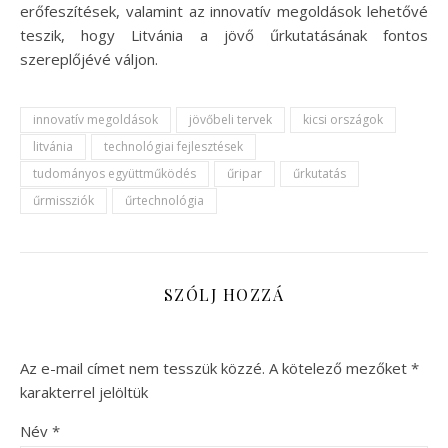
erőfeszítések, valamint az innovatív megoldások lehetővé
teszik, hogy Litvánia a jövő űrkutatásának fontos
szereplőjévé váljon.
innovatív megoldások
jövőbeli tervek
kicsi országok
litvánia
technológiai fejlesztések
tudományos együttműködés
űripar
űrkutatás
űrmissziók
űrtechnológia
SZÓLJ HOZZÁ
Az e-mail címet nem tesszük közzé.
A kötelező mezőket
*
karakterrel jelöltük
Név
*