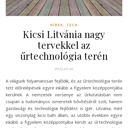
,
HÍREK
TECH
Kicsi Litvánia nagy
tervekkel az
űrtechnológia terén
2025.10.11.
A világunk folyamatosan fejlődik, és az űrtechnológia terén
tett előrelépések egyre inkább a figyelem középpontjába
kerülnek. A nemzetek versenye az űrkutatásban nem
csupán a tudományos ismeretek bővítéséről szól, hanem
gazdasági és technológiai fejlődést is ígér. Litvánia, mint
egy viszonylag kicsi balti állam, az utóbbi években egyre
inkább a figyelem középpontjába került az űrtechnológiai