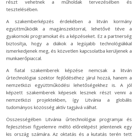
részt vehetnek a műholdak tervezésében és
tesztelésében.
A szakemberképzés érdekében a litván kormány
együttműködik a magánszektorral, lehetővé téve a
gyakornoki programokat és a képzéseket. Ez a partnerség
biztosítja, hogy a diákok a legújabb technológiákkal
ismerkedjenek meg, és közvetlen kapcsolatba kerüljenek a
munkaerőpiaccal.
A fiatal szakemberek képzése nemcsak a litván
űrtechnológiai szektor fejlődéséhez járul hozzá, hanem a
nemzetközi együttműködési lehetőségekhez is. A jól
képzett szakemberek képesek lesznek részt venni a
nemzetközi projektekben, így Litvánia a globális
tudományos közösség aktív tagjává válhat.
Összességében Litvánia űrtechnológiai programjai és
fejlesztései figyelemre méltó előrelépést jelentenek egy
kis ország számára. Az oktatás és a kutatás terén tett