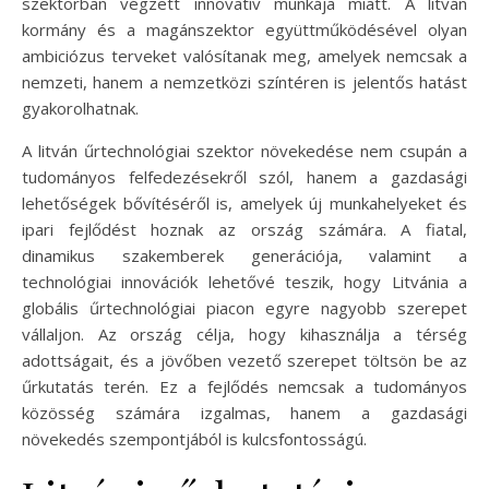
szektorban végzett innovatív munkája miatt. A litván
kormány és a magánszektor együttműködésével olyan
ambiciózus terveket valósítanak meg, amelyek nemcsak a
nemzeti, hanem a nemzetközi színtéren is jelentős hatást
gyakorolhatnak.
A litván űrtechnológiai szektor növekedése nem csupán a
tudományos felfedezésekről szól, hanem a gazdasági
lehetőségek bővítéséről is, amelyek új munkahelyeket és
ipari fejlődést hoznak az ország számára. A fiatal,
dinamikus szakemberek generációja, valamint a
technológiai innovációk lehetővé teszik, hogy Litvánia a
globális űrtechnológiai piacon egyre nagyobb szerepet
vállaljon. Az ország célja, hogy kihasználja a térség
adottságait, és a jövőben vezető szerepet töltsön be az
űrkutatás terén. Ez a fejlődés nemcsak a tudományos
közösség számára izgalmas, hanem a gazdasági
növekedés szempontjából is kulcsfontosságú.