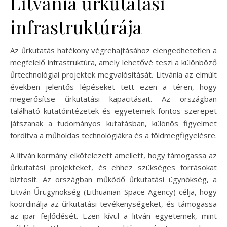
Litvánia űrkutatási
infrastruktúrája
Az űrkutatás hatékony végrehajtásához elengedhetetlen a
megfelelő infrastruktúra, amely lehetővé teszi a különböző
űrtechnológiai projektek megvalósítását. Litvánia az elmúlt
években jelentős lépéseket tett ezen a téren, hogy
megerősítse űrkutatási kapacitásait. Az országban
található kutatóintézetek és egyetemek fontos szerepet
játszanak a tudományos kutatásban, különös figyelmet
fordítva a műholdas technológiákra és a földmegfigyelésre.
A litván kormány elkötelezett amellett, hogy támogassa az
űrkutatási projekteket, és ehhez szükséges forrásokat
biztosít. Az országban működő űrkutatási ügynökség, a
Litván Űrügynökség (Lithuanian Space Agency) célja, hogy
koordinálja az űrkutatási tevékenységeket, és támogassa
az ipar fejlődését. Ezen kívül a litván egyetemek, mint