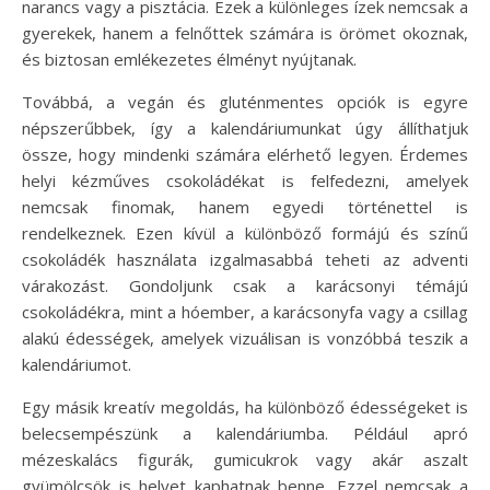
narancs vagy a pisztácia. Ezek a különleges ízek nemcsak a
gyerekek, hanem a felnőttek számára is örömet okoznak,
és biztosan emlékezetes élményt nyújtanak.
Továbbá, a vegán és gluténmentes opciók is egyre
népszerűbbek, így a kalendáriumunkat úgy állíthatjuk
össze, hogy mindenki számára elérhető legyen. Érdemes
helyi kézműves csokoládékat is felfedezni, amelyek
nemcsak finomak, hanem egyedi történettel is
rendelkeznek. Ezen kívül a különböző formájú és színű
csokoládék használata izgalmasabbá teheti az adventi
várakozást. Gondoljunk csak a karácsonyi témájú
csokoládékra, mint a hóember, a karácsonyfa vagy a csillag
alakú édességek, amelyek vizuálisan is vonzóbbá teszik a
kalendáriumot.
Egy másik kreatív megoldás, ha különböző édességeket is
belecsempészünk a kalendáriumba. Például apró
mézeskalács figurák, gumicukrok vagy akár aszalt
gyümölcsök is helyet kaphatnak benne. Ezzel nemcsak a