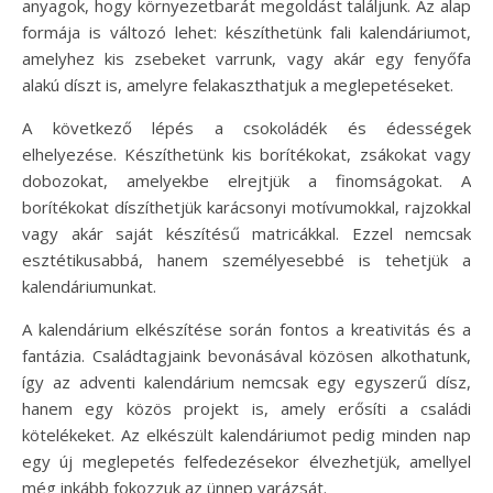
anyagok, hogy környezetbarát megoldást találjunk. Az alap
formája is változó lehet: készíthetünk fali kalendáriumot,
amelyhez kis zsebeket varrunk, vagy akár egy fenyőfa
alakú díszt is, amelyre felakaszthatjuk a meglepetéseket.
A következő lépés a csokoládék és édességek
elhelyezése. Készíthetünk kis borítékokat, zsákokat vagy
dobozokat, amelyekbe elrejtjük a finomságokat. A
borítékokat díszíthetjük karácsonyi motívumokkal, rajzokkal
vagy akár saját készítésű matricákkal. Ezzel nemcsak
esztétikusabbá, hanem személyesebbé is tehetjük a
kalendáriumunkat.
A kalendárium elkészítése során fontos a kreativitás és a
fantázia. Családtagjaink bevonásával közösen alkothatunk,
így az adventi kalendárium nemcsak egy egyszerű dísz,
hanem egy közös projekt is, amely erősíti a családi
kötelékeket. Az elkészült kalendáriumot pedig minden nap
egy új meglepetés felfedezésekor élvezhetjük, amellyel
még inkább fokozzuk az ünnep varázsát.