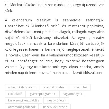
családi kötelékeket is, hiszen minden nap egy új üzenet vár
ránk.
A kalendárium dizájnját is személyre szabhatjuk.
Használhatunk különböző színű és mintázatú papírokat,
díszítőelemeket, mint például szalagok, csillagok, vagy akár
saját készítésű karácsonyi díszeket. Az egyedi, kreatív
megoldások nemcsak a kalendárium külsejét varázsolják
különlegessé, hanem a benne rejlő meglepetések értékét
is növelik. Ezen kívül, ha a kalendáriumot közösen készítjük
el, az lehetőséget ad arra, hogy mindenki hozzátegyen
valamit, így együtt alkothatunk egy olyan csodát, amely
minden nap örömet hoz számunkra az adventi időszakban.
adventi kalendárium
ajándékötletek
csoki töltés
csokoládé
gyerekprogramok
hagyományok
karácsonyi készülődés
kreatív ötletek
ötletes megoldások
ünnepi dekoráció