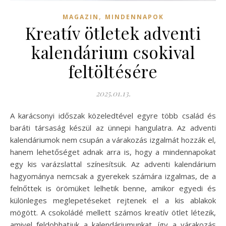
,
MAGAZIN
MINDENNAPOK
Kreatív ötletek adventi
kalendárium csokival
feltöltésére
2025.01.13.
A karácsonyi időszak közeledtével egyre több család és
baráti társaság készül az ünnepi hangulatra. Az adventi
kalendáriumok nem csupán a várakozás izgalmát hozzák el,
hanem lehetőséget adnak arra is, hogy a mindennapokat
egy kis varázslattal színesítsük. Az adventi kalendárium
hagyománya nemcsak a gyerekek számára izgalmas, de a
felnőttek is örömüket lelhetik benne, amikor egyedi és
különleges meglepetéseket rejtenek el a kis ablakok
mögött. A csokoládé mellett számos kreatív ötlet létezik,
amivel feldobhatjuk a kalendáriumunkat, így a várakozás