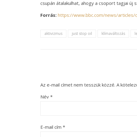
csupán átalakulhat, ahogy a csoport tagjai új 
Forrás:
https://www.bbc.com/news/articles
aktivizmus
just stop oil
klímaváltozás
l
Az e-mail címet nem tesszük közzé.
A kötele
Név
*
E-mail cím
*