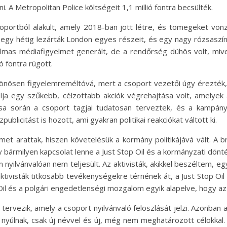
. A Metropolitan Police költségeit 1,1 millió fontra becsülték.
csoportból alakult, amely 2018-ban jött létre, és tömegeket vonz
 egy hétig lezárták London egyes részeit, és egy nagy rózsaszín
almas médiafigyelmet generált, de a rendőrség dühös volt, miv
ó fontra rúgott.
ülönösen figyelemreméltóvá, mert a csoport vezetői úgy érezték
élja egy szűkebb, célzottabb akciók végrehajtása volt, amelye
ása során a csoport tagjai tudatosan terveztek, és a kampányt
ublicitást is hozott, ami gyakran politikai reakciókat váltott ki.
zelmet arattak, hiszen követelésük a kormány politikájává vált. A
y bármilyen kapcsolat lenne a Just Stop Oil és a kormányzati dönt
an nyilvánvalóan nem teljesült. Az aktivisták, akikkel beszéltem, 
ivisták titkosabb tevékenységekre térnének át, a Just Stop Oil 
l és a polgári engedetlenségi mozgalom egyik alapelve, hogy az ak
n tervezik, amely a csoport nyilvánvaló feloszlását jelzi. Azonban
 nyúlnak, csak új névvel és új, még nem meghatározott célokkal.