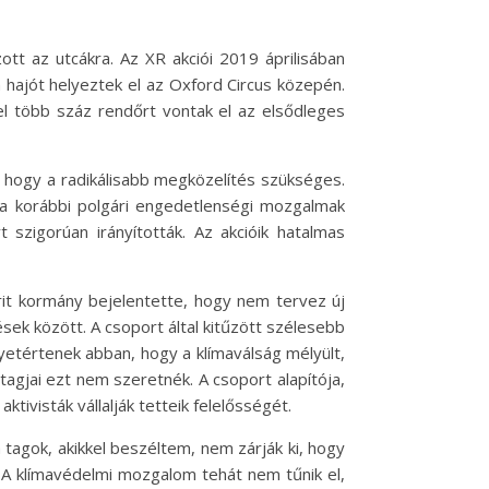
ott az utcákra. Az XR akciói 2019 áprilisában
 hajót helyeztek el az Oxford Circus közepén.
el több száz rendőrt vontak el az elsődleges
, hogy a radikálisabb megközelítés szükséges.
k a korábbi polgári engedetlenségi mozgalmak
 szigorúan irányították. Az akcióik hatalmas
 brit kormány bejelentette, hogy nem tervez új
ések között. A csoport által kitűzött szélesebb
egyetértenek abban, hogy a klímaválság mélyült,
tagjai ezt nem szeretnék. A csoport alapítója,
tivisták vállalják tetteik felelősségét.
 a tagok, akikkel beszéltem, nem zárják ki, hogy
 A klímavédelmi mozgalom tehát nem tűnik el,