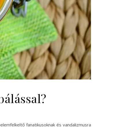
bálással?
igyelemfelkeltő fanatikusoknak és vandalizmusra