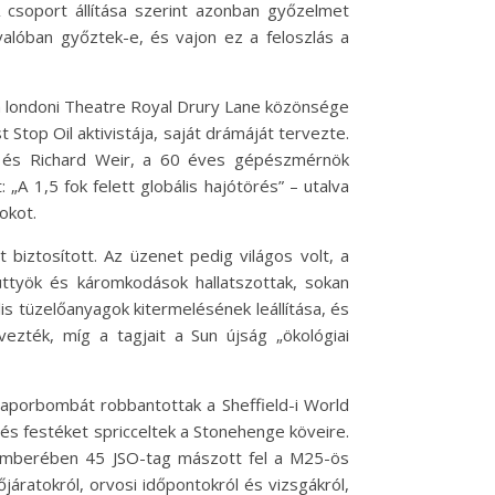
A csoport állítása szerint azonban győzelmet
 valóban győztek-e, és vajon ez a feloszlás a
a londoni Theatre Royal Drury Lane közönsége
 Stop Oil aktivistája, saját drámáját tervezte.
, és Richard Weir, a 60 éves gépészmérnök
„A 1,5 fok felett globális hajótörés” – utalva
okot.
t biztosított. Az üzenet pedig világos volt, a
füttyök és káromkodások hallatszottak, sokan
lis tüzelőanyagok kitermelésének leállítása, és
vezték, míg a tagjait a Sun újság „ökológiai
taporbombát robbantottak a Sheffield-i World
és festéket spricceltek a Stonehenge köveire.
vemberében 45 JSO-tag mászott fel a M25-ös
járatokról, orvosi időpontokról és vizsgákról,