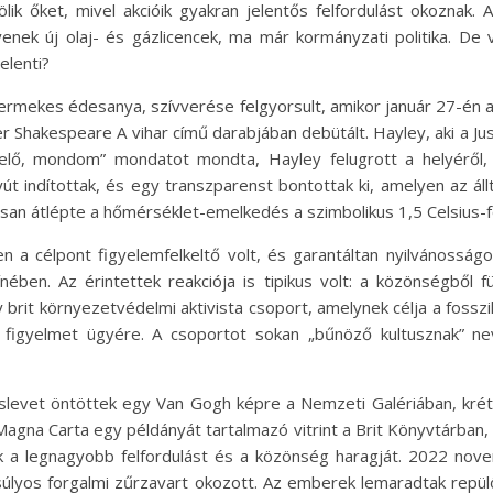
lik őket, mivel akcióik gyakran jelentős felfordulást okoznak. 
yenek új olaj- és gázlicencek, ma már kormányzati politika. De
elenti?
rmekes édesanya, szívverése felgyorsult, amikor január 27-én 
 Shakespeare A vihar című darabjában debütált. Hayley, aki a Just
 elő, mondom” mondatot mondta, Hayley felugrott a helyéről
t indítottak, és egy transzparenst bontottak ki, amelyen az állt: 
lisan átlépte a hőmérséklet-emelkedés a szimbolikus 1,5 Celsius-f
zen a célpont figyelemfelkeltő volt, és garantáltan nyilvánosságo
ínében. Az érintettek reakciója is tipikus volt: a közönségből 
y brit környezetvédelmi aktivista csoport, amelynek célja a fosszi
a figyelmet ügyére. A csoportot sokan „bűnöző kultusznak” ne
eveslevet öntöttek egy Van Gogh képre a Nemzeti Galériában, kré
agna Carta egy példányát tartalmazó vitrint a Brit Könyvtárban, 
ák a legnagyobb felfordulást és a közönség haragját. 2022 no
súlyos forgalmi zűrzavart okozott. Az emberek lemaradtak repülő