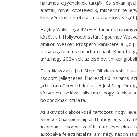
hajlamos egyéneknek tartják, és sokan gyűlö
arattak, mivel követelésük, miszerint ne leg
klímavédelmi tüntetések okozta káosz végét j
Hayley Walsh, egy 42 éves tanár és háromgye
között ült. Hollywoodi sztár, Sigourney Weaver
Amikor Weaver Prospero karaktere a „Jöjj
társaságában a színpadra rohant. Konfettiágyú
arra, hogy 2024 volt az első év, amikor globá
Ez a klasszikus Just Stop Oil akció volt, his
csoport jellegzetes fluoreszkáló narancs sz
„idiótáknak” nevezték őket. A Just Stop Oil eg
közvetlen akciókat alkalmaz, hogy felhívja 
bolondoknak” titulálta.
Az aktivisták akciói közé tartozott, hogy l
Snooker Championship alatt, megrongálták a M
Azonban a csoport közúti tüntetései okozt
autópálya feletti hidakra, ami négy napon át 