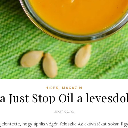
,
HÍREK
MAGAZIN
 a Just Stop Oil a levesdo
2025.05.10.
jelentette, hogy április végén feloszlik. Az aktivistákat sokan f