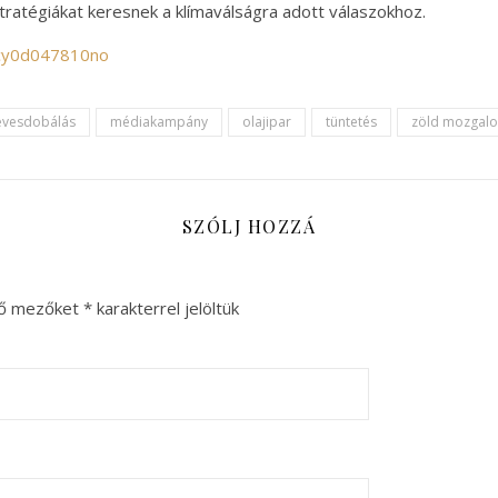
stratégiákat keresnek a klímaválságra adott válaszokhoz.
/cy0d047810no
evesdobálás
médiakampány
olajipar
tüntetés
zöld mozgal
SZÓLJ HOZZÁ
ző mezőket
*
karakterrel jelöltük