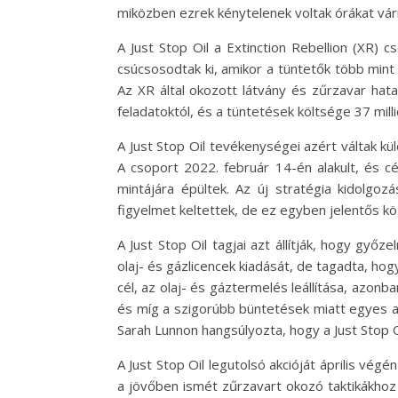
miközben ezrek kénytelenek voltak órákat várni
A Just Stop Oil a Extinction Rebellion (XR) 
csúcsosodtak ki, amikor a tüntetők több mint
Az XR által okozott látvány és zűrzavar hat
feladatoktól, és a tüntetések költsége 37 milli
A Just Stop Oil tevékenységei azért váltak k
A csoport 2022. február 14-én alakult, és c
mintájára épültek. Az új stratégia kidolgoz
figyelmet keltettek, de ez egyben jelentős közp
A Just Stop Oil tagjai azt állítják, hogy győ
olaj- és gázlicencek kiadását, de tagadta, hog
cél, az olaj- és gáztermelés leállítása, azonb
és míg a szigorúbb büntetések miatt egyes akt
Sarah Lunnon hangsúlyozta, hogy a Just Stop Oi
A Just Stop Oil legutolsó akcióját április végé
a jövőben ismét zűrzavart okozó taktikákhoz