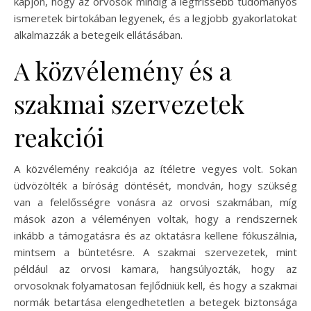
kapjon, hogy az orvosok mindig a legfrissebb tudományos
ismeretek birtokában legyenek, és a legjobb gyakorlatokat
alkalmazzák a betegeik ellátásában.
A közvélemény és a
szakmai szervezetek
reakciói
A közvélemény reakciója az ítéletre vegyes volt. Sokan
üdvözölték a bíróság döntését, mondván, hogy szükség
van a felelősségre vonásra az orvosi szakmában, míg
mások azon a véleményen voltak, hogy a rendszernek
inkább a támogatásra és az oktatásra kellene fókuszálnia,
mintsem a büntetésre. A szakmai szervezetek, mint
például az orvosi kamara, hangsúlyozták, hogy az
orvosoknak folyamatosan fejlődniük kell, és hogy a szakmai
normák betartása elengedhetetlen a betegek biztonsága