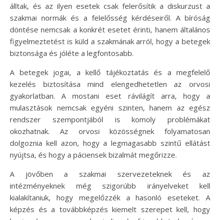
álltak, és az ilyen esetek csak felerősítik a diskurzust a
szakmai normák és a felelősség kérdéseiről. A bíróság
döntése nemcsak a konkrét esetet érinti, hanem általános
figyelmeztetést is küld a szakmának arról, hogy a betegek
biztonsága és jóléte a legfontosabb.
A betegek jogai, a kellő tájékoztatás és a megfelelő
kezelés biztosítása mind elengedhetetlen az orvosi
gyakorlatban. A mostani eset rávilágít arra, hogy a
mulasztások nemcsak egyéni szinten, hanem az egész
rendszer szempontjából is komoly problémákat
okozhatnak. Az orvosi közösségnek folyamatosan
dolgoznia kell azon, hogy a legmagasabb szintű ellátást
nyújtsa, és hogy a páciensek bizalmát megőrizze.
A jövőben a szakmai szervezeteknek és az
intézményeknek még szigorúbb irányelveket kell
kialakítaniuk, hogy megelőzzék a hasonló eseteket. A
képzés és a továbbképzés kiemelt szerepet kell, hogy