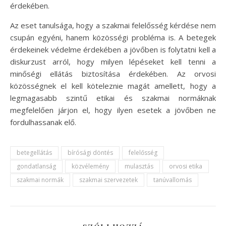
érdekében.
Az eset tanulsága, hogy a szakmai felelősség kérdése nem
csupán egyéni, hanem közösségi probléma is. A betegek
érdekeinek védelme érdekében a jövőben is folytatni kell a
diskurzust arról, hogy milyen lépéseket kell tenni a
minőségi ellátás biztosítása érdekében. Az orvosi
közösségnek el kell köteleznie magát amellett, hogy a
legmagasabb szintű etikai és szakmai normáknak
megfelelően járjon el, hogy ilyen esetek a jövőben ne
fordulhassanak elő.
betegellátás
bírósági döntés
felelősség
gondatlanság
közvélemény
mulasztás
orvosi etika
szakmai normák
szakmai szervezetek
tanúvallomás