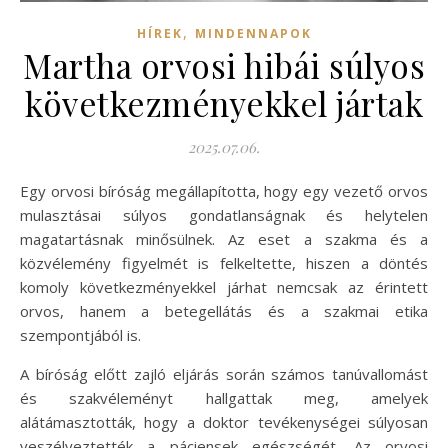
,
HÍREK
MINDENNAPOK
Martha orvosi hibái súlyos
következményekkel jártak
2025.07.06.
Egy orvosi bíróság megállapította, hogy egy vezető orvos
mulasztásai súlyos gondatlanságnak és helytelen
magatartásnak minősülnek. Az eset a szakma és a
közvélemény figyelmét is felkeltette, hiszen a döntés
komoly következményekkel járhat nemcsak az érintett
orvos, hanem a betegellátás és a szakmai etika
szempontjából is.
A bíróság előtt zajló eljárás során számos tanúvallomást
és szakvéleményt hallgattak meg, amelyek
alátámasztották, hogy a doktor tevékenységei súlyosan
veszélyeztették a páciensek egészségét. Az orvosi