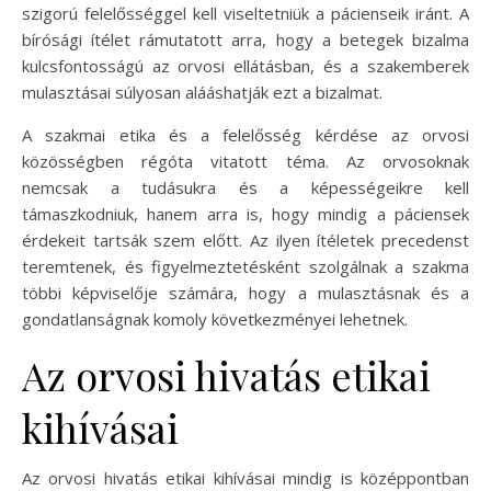
szigorú felelősséggel kell viseltetniük a pácienseik iránt. A
bírósági ítélet rámutatott arra, hogy a betegek bizalma
kulcsfontosságú az orvosi ellátásban, és a szakemberek
mulasztásai súlyosan alááshatják ezt a bizalmat.
A szakmai etika és a felelősség kérdése az orvosi
közösségben régóta vitatott téma. Az orvosoknak
nemcsak a tudásukra és a képességeikre kell
támaszkodniuk, hanem arra is, hogy mindig a páciensek
érdekeit tartsák szem előtt. Az ilyen ítéletek precedenst
teremtenek, és figyelmeztetésként szolgálnak a szakma
többi képviselője számára, hogy a mulasztásnak és a
gondatlanságnak komoly következményei lehetnek.
Az orvosi hivatás etikai
kihívásai
Az orvosi hivatás etikai kihívásai mindig is középpontban