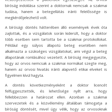
bíróság indoklása szerint a doktornak nemcsak a szakmai
tudása, hanem a betegellátás iránti felelőssége is
megkérdőjelezhető volt.
A bírósági döntés hátterében álló események évek óta
zajlottak, és a vizsgálatok során kiderült, hogy a doktor
több esetben sem tartotta be a szakmai protokollokat.
Például egy súlyos állapotú beteg esetében nem
alkalmazta a szükséges vizsgálatokat, ami végül a beteg
állapotának romlásához vezetett. A bíróság megjegyezte,
hogy az orvos nemcsak a szakmai normákat szegte meg,
hanem az orvosi hivatás iránti alapvető etikai elveket is
figyelmen kívül hagyta.
A döntés következményeként a doktor licencét
felfüggesztették, és lehetősége nyílt arra, hogy
fellebbezzen a határozat ellen. Azonban a szakmai
szervezetek és a közvélemény általában támogatja a
bíróság döntését, mivel úgy vélik, hogy az orvosoknak