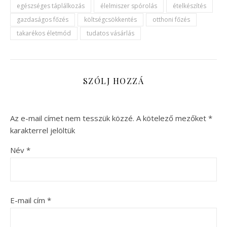
egészséges táplálkozás
élelmiszer spórolás
ételkészítés
gazdaságos főzés
költségcsökkentés
otthoni főzés
takarékos életmód
tudatos vásárlás
SZÓLJ HOZZÁ
Az e-mail címet nem tesszük közzé.
A kötelező mezőket
*
karakterrel jelöltük
Név
*
E-mail cím
*