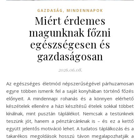
,
GAZDASÁG
MINDENNAPOK
Miért érdemes
magunknak főzni
egészségesen és
gazdaságosan
2026.06.08.
Az egészséges életmód népszerűségével párhuzamosan
egyre többen ismerik fel a saját konyhában történő főzés
előnyeit. A mindennapi rohanás és a könnyen elérhető
készételek ellenére a házi készítésű ételek sokkal többet
kínálnak, mint pusztán táplálékot. Nemcsak a testünknek
teszünk jót, hanem a pénztárcánknak is – és ez a kettő
együtt jelentős motiváció lehet. A tudatos táplálkozás és a
takarékos megoldások hosszú távon megalapozhatják a