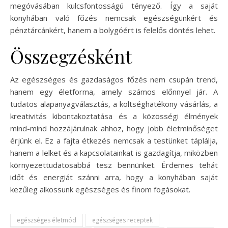
megóvásában kulcsfontosságú tényező. Így a saját
konyhában való főzés nemcsak egészségünkért és
pénztárcánkért, hanem a bolygóért is felelős döntés lehet.
Összegzésként
Az egészséges és gazdaságos főzés nem csupán trend,
hanem egy életforma, amely számos előnnyel jár. A
tudatos alapanyagválasztás, a költséghatékony vásárlás, a
kreativitás kibontakoztatása és a közösségi élmények
mind-mind hozzájárulnak ahhoz, hogy jobb életminőséget
érjünk el. Ez a fajta étkezés nemcsak a testünket táplálja,
hanem a lelket és a kapcsolatainkat is gazdagítja, miközben
környezettudatosabbá tesz bennünket. Érdemes tehát
időt és energiát szánni arra, hogy a konyhában saját
kezűleg alkossunk egészséges és finom fogásokat.
egészséges életmód
egészséges receptek