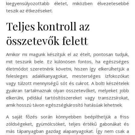
kiegyensúlyozottabb életet, miközben élvezetesebbé
teszik az étkezéseket.
Teljes kontroll az
összetevők felett
Amikor mi magunk készítjük el az ételt, pontosan tudjuk,
mit teszünk bele. Ez különösen fontos, ha egészséges
életmódot szeretnénk követni, hiszen így elkerülhetjük a
felesleges adalékanyagokat, mesterséges ízfokozókat
vagy túlzott mennyiségű sót és cukrot. A bolti készételek
gyakran tartalmaznak olyan összetevőket, melyeket jobb
elkerülni, például tartósítószereket vagy transzzsírokat,
amik hosszú távon egészségkárosító hatásúak lehetnek.
A saját főzés során könnyebben beépíthetjük a friss
zöldségeket, gyümölcsöket, teljes értékű gabonákat és
más tápanyagban gazdag alapanyagokat. Így nem csak a