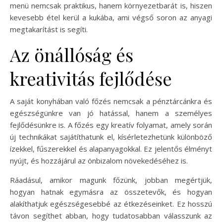
menü nemcsak praktikus, hanem környezetbarát is, hiszen
kevesebb étel kerül a kukába, ami végső soron az anyagi
megtakarítást is segíti.
Az önállóság és
kreativitás fejlődése
A saját konyhában való főzés nemcsak a pénztárcánkra és
egészségünkre van jó hatással, hanem a személyes
fejlődésünkre is. A főzés egy kreatív folyamat, amely során
új technikákat sajátíthatunk el, kísérletezhetünk különböző
ízekkel, fűszerekkel és alapanyagokkal. Ez jelentős élményt
nyújt, és hozzájárul az önbizalom növekedéséhez is.
Ráadásul, amikor magunk főzünk, jobban megértjük,
hogyan hatnak egymásra az összetevők, és hogyan
alakíthatjuk egészségesebbé az étkezéseinket. Ez hosszú
távon segíthet abban, hogy tudatosabban válasszunk az