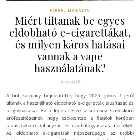
,
HÍREK
MAGAZIN
Miért tiltanak be egyes
eldobható e-cigarettákat,
és milyen káros hatásai
vannak a vape
használatának?
2025.07.18.
A brit kormány bejelentette, hogy 2025. június 1-jétől
tiltanák a használható eldobható e-cigaretták árusítását és
forgalmazását. Ez a lépés része a kormány széleskörű
erőfeszítéseinek, hogy csökkentse a fiatalok körében
tapasztalható dohányzás és nikotinfogyasztás mértékét.
Az eldobható e-cigaretták népszerűsége az utóbbi