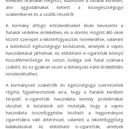
években drámaian megnőtt, különösen a fiatalok körében,
ami aggodalmakat keltett a közegészségügyi
szakemberek és a szülők részéről.
A kormány átfogó intézkedéseket kíván bevezetni a
fiatalok védelme érdekében, és a döntés mögött álló okok
között szerepel a nikotinfogyasztás növekedése, valamint
a különböző egészségügyi kockázatok, amelyek a vapes
használatával járhatnak. Az eldobható e-cigaretták könnyű
hozzáférhetősége és vonzó ízvilága sok fiatal számára
csábító, és ez gyakran vezet a dohányzás iránti érdeklődés
növekedéséhez.
A kormányzati szakértők és egészségügyi szervezetek
régóta figyelmeztetnek arra, hogy a fiatalok körében
terjedő e-cigaretták használata komoly problémákat
okozhat. A kutatások azt mutatják, hogy a vapes
használata összefüggésbe hozható a hagyományos
cigarettákra való áttéréssel, valamint a nikotinfüggőség
kialakulásával. Az eldobható e-cigaretták, amelyek