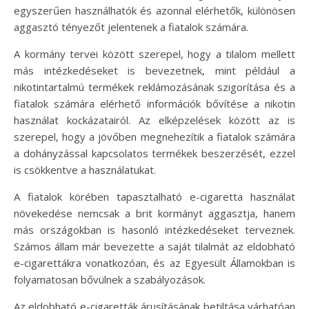
egyszerűen használhatók és azonnal elérhetők, különösen
aggasztó tényezőt jelentenek a fiatalok számára.
A kormány tervei között szerepel, hogy a tilalom mellett
más intézkedéseket is bevezetnek, mint például a
nikotintartalmú termékek reklámozásának szigorítása és a
fiatalok számára elérhető információk bővítése a nikotin
használat kockázatairól. Az elképzelések között az is
szerepel, hogy a jövőben megnehezítik a fiatalok számára
a dohányzással kapcsolatos termékek beszerzését, ezzel
is csökkentve a használatukat.
A fiatalok körében tapasztalható e-cigaretta használat
növekedése nemcsak a brit kormányt aggasztja, hanem
más országokban is hasonló intézkedéseket terveznek.
Számos állam már bevezette a saját tilalmát az eldobható
e-cigarettákra vonatkozóan, és az Egyesült Államokban is
folyamatosan bővülnek a szabályozások.
Az eldobható e-cigaretták árusításának betiltása várhatóan