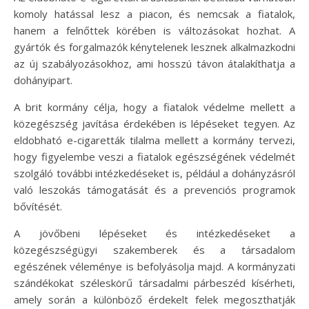
komoly hatással lesz a piacon, és nemcsak a fiatalok,
hanem a felnőttek körében is változásokat hozhat. A
gyártók és forgalmazók kénytelenek lesznek alkalmazkodni
az új szabályozásokhoz, ami hosszú távon átalakíthatja a
dohányipart.
A brit kormány célja, hogy a fiatalok védelme mellett a
közegészség javítása érdekében is lépéseket tegyen. Az
eldobható e-cigaretták tilalma mellett a kormány tervezi,
hogy figyelembe veszi a fiatalok egészségének védelmét
szolgáló további intézkedéseket is, például a dohányzásról
való leszokás támogatását és a prevenciós programok
bővítését.
A jövőbeni lépéseket és intézkedéseket a
közegészségügyi szakemberek és a társadalom
egészének véleménye is befolyásolja majd. A kormányzati
szándékokat széleskörű társadalmi párbeszéd kísérheti,
amely során a különböző érdekelt felek megoszthatják