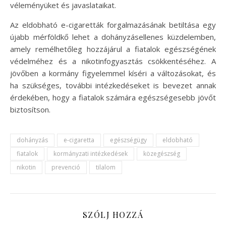
véleményüket és javaslataikat.
Az eldobható e-cigaretták forgalmazásának betiltása egy
újabb mérföldkő lehet a dohányzásellenes küzdelemben,
amely remélhetőleg hozzájárul a fiatalok egészségének
védelméhez és a nikotinfogyasztás csökkentéséhez. A
jövőben a kormány figyelemmel kíséri a változásokat, és
ha szükséges, további intézkedéseket is bevezet annak
érdekében, hogy a fiatalok számára egészségesebb jövőt
biztosítson.
dohányzás
e-cigaretta
egészségügy
eldobható
fiatalok
kormányzati intézkedések
közegészség
nikotin
prevenció
tilalom
SZÓLJ HOZZÁ