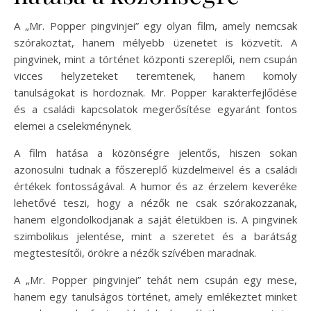
A „Mr. Popper pingvinjei” egy olyan film, amely nemcsak
szórakoztat, hanem mélyebb üzenetet is közvetít. A
pingvinek, mint a történet központi szereplői, nem csupán
vicces helyzeteket teremtenek, hanem komoly
tanulságokat is hordoznak. Mr. Popper karakterfejlődése
és a családi kapcsolatok megerősítése egyaránt fontos
elemei a cselekménynek.
A film hatása a közönségre jelentős, hiszen sokan
azonosulni tudnak a főszereplő küzdelmeivel és a családi
értékek fontosságával. A humor és az érzelem keveréke
lehetővé teszi, hogy a nézők ne csak szórakozzanak,
hanem elgondolkodjanak a saját életükben is. A pingvinek
szimbolikus jelentése, mint a szeretet és a barátság
megtestesítői, örökre a nézők szívében maradnak.
A „Mr. Popper pingvinjei” tehát nem csupán egy mese,
hanem egy tanulságos történet, amely emlékeztet minket