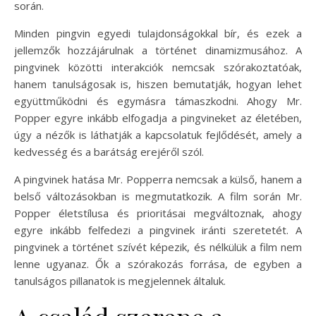
során.
Minden pingvin egyedi tulajdonságokkal bír, és ezek a
jellemzők hozzájárulnak a történet dinamizmusához. A
pingvinek közötti interakciók nemcsak szórakoztatóak,
hanem tanulságosak is, hiszen bemutatják, hogyan lehet
együttműködni és egymásra támaszkodni. Ahogy Mr.
Popper egyre inkább elfogadja a pingvineket az életében,
úgy a nézők is láthatják a kapcsolatuk fejlődését, amely a
kedvesség és a barátság erejéről szól.
A pingvinek hatása Mr. Popperra nemcsak a külső, hanem a
belső változásokban is megmutatkozik. A film során Mr.
Popper életstílusa és prioritásai megváltoznak, ahogy
egyre inkább felfedezi a pingvinek iránti szeretetét. A
pingvinek a történet szívét képezik, és nélkülük a film nem
lenne ugyanaz. Ők a szórakozás forrása, de egyben a
tanulságos pillanatok is megjelennek általuk.