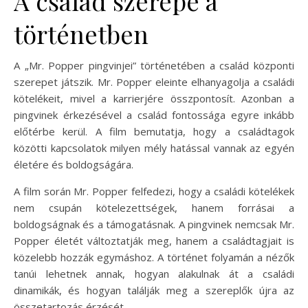
A család szerepe a
történetben
A „Mr. Popper pingvinjei” történetében a család központi
szerepet játszik. Mr. Popper eleinte elhanyagolja a családi
kötelékeit, mivel a karrierjére összpontosít. Azonban a
pingvinek érkezésével a család fontossága egyre inkább
előtérbe kerül. A film bemutatja, hogy a családtagok
közötti kapcsolatok milyen mély hatással vannak az egyén
életére és boldogságára.
A film során Mr. Popper felfedezi, hogy a családi kötelékek
nem csupán kötelezettségek, hanem forrásai a
boldogságnak és a támogatásnak. A pingvinek nemcsak Mr.
Popper életét változtatják meg, hanem a családtagjait is
közelebb hozzák egymáshoz. A történet folyamán a nézők
tanúi lehetnek annak, hogyan alakulnak át a családi
dinamikák, és hogyan találják meg a szereplők újra az
összetartozás érzését.