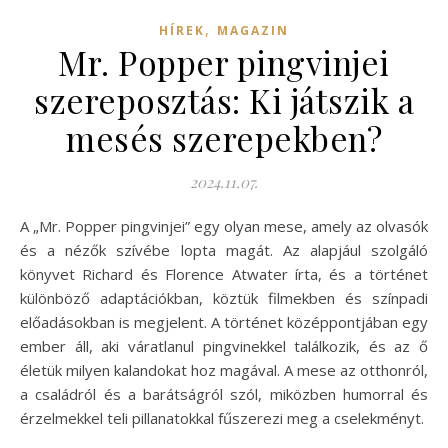
,
HÍREK
MAGAZIN
Mr. Popper pingvinjei
szereposztás: Ki játszik a
mesés szerepekben?
2024.11.07.
A „Mr. Popper pingvinjei” egy olyan mese, amely az olvasók
és a nézők szívébe lopta magát. Az alapjául szolgáló
könyvet Richard és Florence Atwater írta, és a történet
különböző adaptációkban, köztük filmekben és színpadi
előadásokban is megjelent. A történet középpontjában egy
ember áll, aki váratlanul pingvinekkel találkozik, és az ő
életük milyen kalandokat hoz magával. A mese az otthonról,
a családról és a barátságról szól, miközben humorral és
érzelmekkel teli pillanatokkal fűszerezi meg a cselekményt.