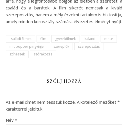
arra, hogy a legfontosabb dolgok az életben a szeretet, a
család és a barátok. A film sikerét nemcsak a kiváló
szereposztás, hanem a mély érzelmi tartalom is biztosítja,
amely minden korosztály számára élvezetes élményt nyújt.
családi filmek
film
gyerekfilmek
kaland
mese
mr. popper pingvinjei
szereplők
szereposztás
színészek
szórakozás
SZÓLJ HOZZÁ
Az e-mail címet nem tesszük közzé.
A kötelező mezőket
*
karakterrel jelöltük
Név
*