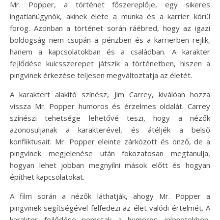
Mr. Popper, a történet főszereplője, egy sikeres
ingatlanügynök, akinek élete a munka és a karrier körül
forog. Azonban a történet során ráébred, hogy az igazi
boldogság nem csupán a pénzben és a karrierben rejlik,
hanem a kapcsolatokban és a családban. A karakter
fejlődése kulcsszerepet játszik a történetben, hiszen a
pingvinek érkezése teljesen megváltoztatja az életét.
A karaktert alakító színész, Jim Carrey, kiválóan hozza
vissza Mr. Popper humoros és érzelmes oldalát. Carrey
színészi tehetsége lehetővé teszi, hogy a nézők
azonosuljanak a karakterével, és átéljék a belső
konfliktusait. Mr. Popper eleinte zárkózott és önző, de a
pingvinek megjelenése után fokozatosan megtanulja,
hogyan lehet jobban megnyílni mások előtt és hogyan
építhet kapcsolatokat.
A film során a nézők láthatják, ahogy Mr. Popper a
pingvinek segítségével felfedezi az élet valódi értelmét. A
karakter fejlődése nemcsak a humoros jelenetekben,