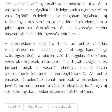
kereslet valószínűleg továbbra is növekedni fog, és a
vállalatoknak stratégiákat kell kidolgozniuk a digitális térben
való fejlődés érdekében. Ez magában foglalhatja új
technológiák bevezetését, a vásárlói adatok elemzését a
jobb ajánlatok érdekében, és a közösségi média
használatát a vásárlói közösség építésére.
A kiskereskedők számára tehát az online vásárlás
visszatérése nem csupán egy lehetőség, hanem egy
szükségszerűség a piacon való boldogulás érdekében.
Azok, akik képesek alkalmazkodni a digitális világhoz, és
javítani tudják a vásárlói élményt, hosszú távon
sikeresebbek lehetnek a versenytársaiknál. Az online
vásárlás újraéledése tehát nemcsak a kereskedelem
jövőjét formálja, hanem a vásárlók elvárásait is, és egy új
korszakot nyithat a kiskereskedelem történetében.
covid-19
digitális tér
e-kereskedelem