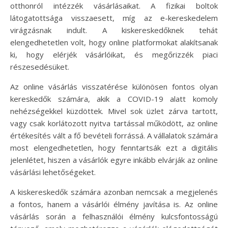
otthonról intézzék vásárlásaikat. A fizikai boltok
látogatottsága visszaesett, míg az e-kereskedelem
virágzásnak indult. A kiskereskedőknek tehát
elengedhetetlen volt, hogy online platformokat alakítsanak
ki, hogy elérjék vásárlóikat, és megőrizzék piaci
részesedésüket.
Az online vásárlás visszatérése különösen fontos olyan
kereskedők számára, akik a COVID-19 alatt komoly
nehézségekkel küzdöttek. Mivel sok üzlet zárva tartott,
vagy csak korlátozott nyitva tartással működött, az online
értékesítés vált a fő bevételi forrássá. A vállalatok számára
most elengedhetetlen, hogy fenntartsák ezt a digitális
jelenlétet, hiszen a vásárlók egyre inkább elvárják az online
vásárlási lehetőségeket.
A kiskereskedők számára azonban nemcsak a megjelenés
a fontos, hanem a vásárlói élmény javítása is. Az online
vásárlás során a felhasználói élmény kulcsfontosságú