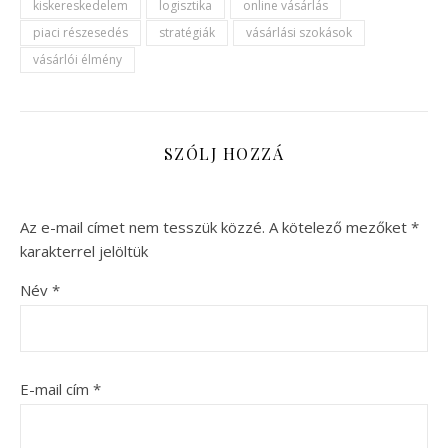
kiskereskedelem
logisztika
online vásárlás
piaci részesedés
stratégiák
vásárlási szokások
vásárlói élmény
SZÓLJ HOZZÁ
Az e-mail címet nem tesszük közzé.
A kötelező mezőket
*
karakterrel jelöltük
Név
*
E-mail cím
*