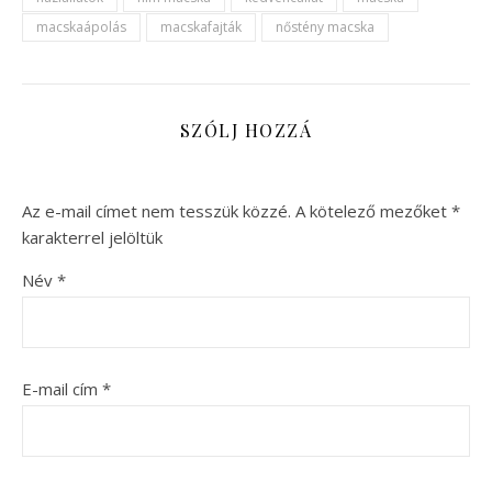
macskaápolás
macskafajták
nőstény macska
SZÓLJ HOZZÁ
Az e-mail címet nem tesszük közzé.
A kötelező mezőket
*
karakterrel jelöltük
Név
*
E-mail cím
*