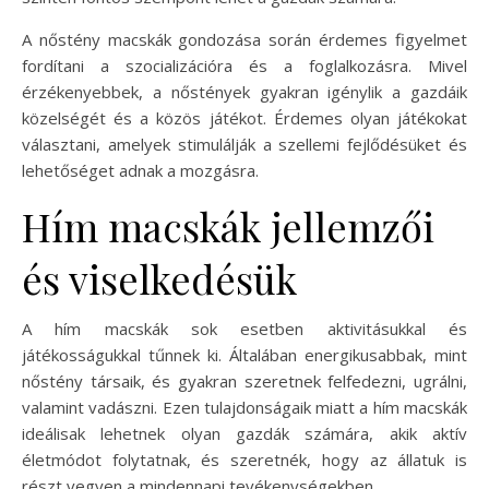
A nőstény macskák gondozása során érdemes figyelmet
fordítani a szocializációra és a foglalkozásra. Mivel
érzékenyebbek, a nőstények gyakran igénylik a gazdáik
közelségét és a közös játékot. Érdemes olyan játékokat
választani, amelyek stimulálják a szellemi fejlődésüket és
lehetőséget adnak a mozgásra.
Hím macskák jellemzői
és viselkedésük
A hím macskák sok esetben aktivitásukkal és
játékosságukkal tűnnek ki. Általában energikusabbak, mint
nőstény társaik, és gyakran szeretnek felfedezni, ugrálni,
valamint vadászni. Ezen tulajdonságaik miatt a hím macskák
ideálisak lehetnek olyan gazdák számára, akik aktív
életmódot folytatnak, és szeretnék, hogy az állatuk is
részt vegyen a mindennapi tevékenységekben.