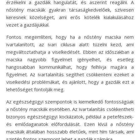
érzékelni a gazdáik hangulatát, és aszerint reagálni. A
nőstény macskák gyakran társaságkedvelőek, szívesen
keresnek közelséget, ami erős kötelék kialakulásához
vezet a gazdájukkal.
Fontos megemlíteni, hogy ha a nőstény macska nem
ivartalanított, az ivari ciklusai alatt tüzelni kezd, ami
megváltoztathatja a viselkedését. Ebben az időszakban a
macska nagyobb figyelmet igényelhet, és esetleg
hangosabban kommunikálhat, hogy felhívja magára a
figyelmet. Az ivartalanítás segíthet csökkenteni ezeket a
viselkedési problémákat, és ajánlott, hogy a gazdák ezt a
lehetőséget fontolják meg.
Az egészségügyi szempontok is kiemelkedő fontosságúak
a nőstény macskák esetében. Az ivartalanítás csökkentheti
bizonyos egészségügyi kockázatok, például a petefészek-
és emlődaganatok előfordulását. Ezen kívül a nőstény
macskák általában hosszabb életűek, mint hím társaik, ami
szintén fontos szempont lehet a gazdák számára.