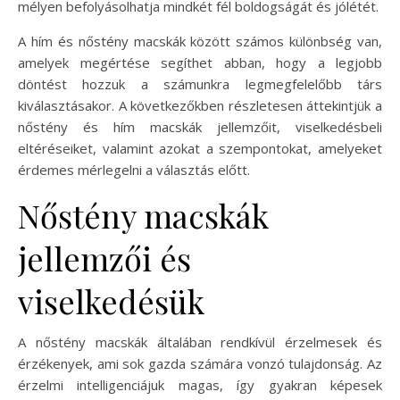
mélyen befolyásolhatja mindkét fél boldogságát és jólétét.
A hím és nőstény macskák között számos különbség van,
amelyek megértése segíthet abban, hogy a legjobb
döntést hozzuk a számunkra legmegfelelőbb társ
kiválasztásakor. A következőkben részletesen áttekintjük a
nőstény és hím macskák jellemzőit, viselkedésbeli
eltéréseiket, valamint azokat a szempontokat, amelyeket
érdemes mérlegelni a választás előtt.
Nőstény macskák
jellemzői és
viselkedésük
A nőstény macskák általában rendkívül érzelmesek és
érzékenyek, ami sok gazda számára vonzó tulajdonság. Az
érzelmi intelligenciájuk magas, így gyakran képesek