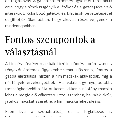
és foglalkozás. A gazdáknak érdemes figyelmet fordítaniuk
arra, hogy a hímek is igénylik a játékot és a gazdájukkal való
interakciót. Különböző játékok és kihívások bevezetésével
segíthetjük őket abban, hogy aktívan részt vegyenek a
mindennapokban.
Fontos szempontok a
választásnál
A hím és nőstény macskák közötti döntés során számos
tényezőt érdemes figyelembe venni. Először is, fontos a
gazda életstílusa, hiszen a hím macskák aktívabbak, míg a
nőstények érzékenyebbek. Ha valaki egy nyugodtabb,
társaságkedvelőbb állatot keres, akkor a nőstény macska
lehet a megfelelő választás. Ezzel szemben, ha valaki aktív,
játékos macskát szeretne, a hím macska lehet ideális.
Ezen kívül a szocializáltság és a foglalkozás is