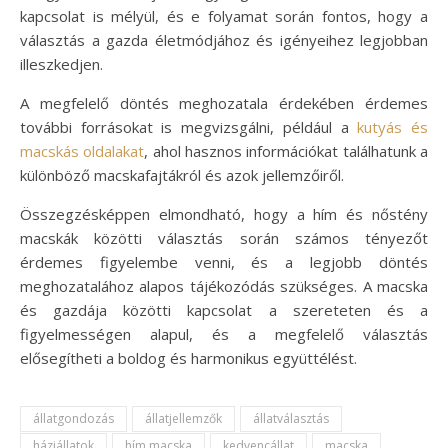
kapcsolat is mélyül, és e folyamat során fontos, hogy a
választás a gazda életmódjához és igényeihez legjobban
illeszkedjen.
A megfelelő döntés meghozatala érdekében érdemes
további forrásokat is megvizsgálni, például a
kutyás és
macskás oldalakat
, ahol hasznos információkat találhatunk a
különböző macskafajtákról és azok jellemzőiről.
Összegzésképpen elmondható, hogy a hím és nőstény
macskák közötti választás során számos tényezőt
érdemes figyelembe venni, és a legjobb döntés
meghozatalához alapos tájékozódás szükséges. A macska
és gazdája közötti kapcsolat a szereteten és a
figyelmességen alapul, és a megfelelő választás
elősegítheti a boldog és harmonikus együttélést.
állatgondozás
állatjellemzők
állatválasztás
háziállatok
hím macska
kedvencállat
macska