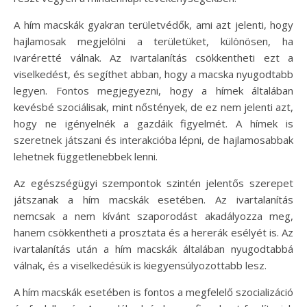
A hím macskák gyakran területvédők, ami azt jelenti, hogy
hajlamosak megjelölni a területüket, különösen, ha
ivaréretté válnak. Az ivartalanítás csökkentheti ezt a
viselkedést, és segíthet abban, hogy a macska nyugodtabb
legyen. Fontos megjegyezni, hogy a hímek általában
kevésbé szociálisak, mint nőstények, de ez nem jelenti azt,
hogy ne igényelnék a gazdáik figyelmét. A hímek is
szeretnek játszani és interakcióba lépni, de hajlamosabbak
lehetnek függetlenebbek lenni.
Az egészségügyi szempontok szintén jelentős szerepet
játszanak a hím macskák esetében. Az ivartalanítás
nemcsak a nem kívánt szaporodást akadályozza meg,
hanem csökkentheti a prosztata és a hererák esélyét is. Az
ivartalanítás után a hím macskák általában nyugodtabbá
válnak, és a viselkedésük is kiegyensúlyozottabb lesz.
A hím macskák esetében is fontos a megfelelő szocializáció