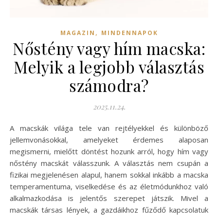
,
MAGAZIN
MINDENNAPOK
Nőstény vagy hím macska:
Melyik a legjobb választás
számodra?
2025.11.24.
A macskák világa tele van rejtélyekkel és különböző
jellemvonásokkal, amelyeket érdemes alaposan
megismerni, mielőtt döntést hozunk arról, hogy hím vagy
nőstény macskát válasszunk. A választás nem csupán a
fizikai megjelenésen alapul, hanem sokkal inkább a macska
temperamentuma, viselkedése és az életmódunkhoz való
alkalmazkodása is jelentős szerepet játszik. Mivel a
macskák társas lények, a gazdáikhoz fűződő kapcsolatuk