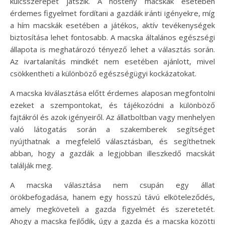
kulcsszerepet játszik. A nőstény macskák esetében
érdemes figyelmet fordítani a gazdáik iránti igényekre, míg
a hím macskák esetében a játékos, aktív tevékenységek
biztosítása lehet fontosabb. A macska általános egészségi
állapota is meghatározó tényező lehet a választás során.
Az ivartalanítás mindkét nem esetében ajánlott, mivel
csökkentheti a különböző egészségügyi kockázatokat.
A macska kiválasztása előtt érdemes alaposan megfontolni
ezeket a szempontokat, és tájékozódni a különböző
fajtákról és azok igényeiről. Az állatboltban vagy menhelyen
való látogatás során a szakemberek segítséget
nyújthatnak a megfelelő választásban, és segíthetnek
abban, hogy a gazdák a legjobban illeszkedő macskát
találják meg.
A macska választása nem csupán egy állat
örökbefogadása, hanem egy hosszú távú elköteleződés,
amely megköveteli a gazda figyelmét és szeretetét.
Ahogy a macska fejlődik, úgy a gazda és a macska közötti