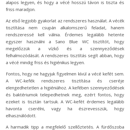
alapos legyen, és hogy a vécé hosszú távon is tiszta és
friss maradjon.
Az első legjobb gyakorlat az rendszeres használat. A vécék
tisztítása nem csupán alkalomszerű feladat, hanem
rendszeressé kell válnia. Érdemes legalább hetente
egyszer használni a Sano Blue WC tisztítót, hogy
megelőzzük a vízkő és a szennyeződések
felhalmozódását. A rendszeres tisztítás segít abban, hogy
a vécé mindig friss és higiénikus legyen.
Fontos, hogy ne hagyjuk figyelmen kívül a vécé kefét sem.
A WC-kefék rendszeres tisztítása és cseréje
elengedhetetlen a higiéniához. A kefében szennyeződések
és baktériumok telepedhetnek meg, ezért fontos, hogy
ezeket is tisztán tartsuk. A WC-kefét érdemes legalább
havonta cserélni, vagy ha észrevesszük, hogy
elhasználódott.
A harmadik tipp a megfelelő szellőztetés. A fürdőszoba