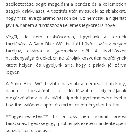
szellőztetése segít megelőzni a penész és a kellemetlen
szagok kialakulását. A tisztítás után nyissuk ki az ablakokat,
hogy friss levegő áramolhasson be. Ez nemcsak a higiéniát
javítja, hanem a fürdőszoba kellemes légkörét is növeli.
Végül, de nem utolsósorban, figyeljünk a termék
tárolására. A Sano Blue WC tisztítót hűvös, száraz helyen
tároljuk, elzárva a gyermekek elől. A tisztítószer
hatékonysága érdekében ne tároljuk közvetlen napfénynek
kitett helyen, és ügyeljünk arra, hogy a palack jól zárva
legyen.
A Sano Blue WC tisztító használata nemcsak hatékony,
hanem hozzájárul a fürdőszoba higiéniájának
megőrzéséhez is. Az alábbi tippek figyelembevételével a
tisztítás valóban alapos és tartós eredményeket hozhat.
**Figyelmeztetés:** Ez a cikk nem számít orvosi
tanácsnak. Egészségügyi problémák esetén mindenképpen
konzultáljon orvosával.