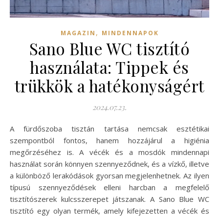
,
MAGAZIN
MINDENNAPOK
Sano Blue WC tisztító
használata: Tippek és
trükkök a hatékonyságért
2024.07.23.
A fürdőszoba tisztán tartása nemcsak esztétikai
szempontból fontos, hanem hozzájárul a higiénia
megőrzéséhez is. A vécék és a mosdók mindennapi
használat során könnyen szennyeződnek, és a vízkő, illetve
a különböző lerakódások gyorsan megjelenhetnek. Az ilyen
típusú szennyeződések elleni harcban a megfelelő
tisztítószerek kulcsszerepet játszanak. A Sano Blue WC
tisztító egy olyan termék, amely kifejezetten a vécék és