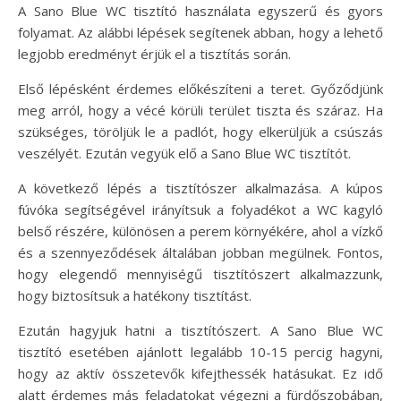
A Sano Blue WC tisztító használata egyszerű és gyors
folyamat. Az alábbi lépések segítenek abban, hogy a lehető
legjobb eredményt érjük el a tisztítás során.
Első lépésként érdemes előkészíteni a teret. Győződjünk
meg arról, hogy a vécé körüli terület tiszta és száraz. Ha
szükséges, töröljük le a padlót, hogy elkerüljük a csúszás
veszélyét. Ezután vegyük elő a Sano Blue WC tisztítót.
A következő lépés a tisztítószer alkalmazása. A kúpos
fúvóka segítségével irányítsuk a folyadékot a WC kagyló
belső részére, különösen a perem környékére, ahol a vízkő
és a szennyeződések általában jobban megülnek. Fontos,
hogy elegendő mennyiségű tisztítószert alkalmazzunk,
hogy biztosítsuk a hatékony tisztítást.
Ezután hagyjuk hatni a tisztítószert. A Sano Blue WC
tisztító esetében ajánlott legalább 10-15 percig hagyni,
hogy az aktív összetevők kifejthessék hatásukat. Ez idő
alatt érdemes más feladatokat végezni a fürdőszobában,