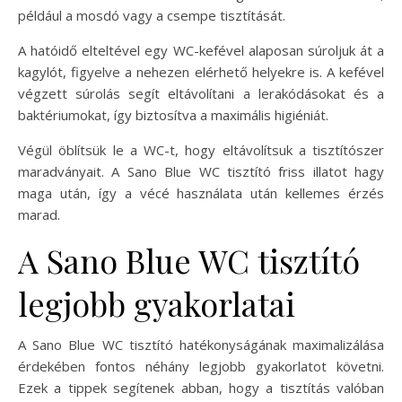
például a mosdó vagy a csempe tisztítását.
A hatóidő elteltével egy WC-kefével alaposan súroljuk át a
kagylót, figyelve a nehezen elérhető helyekre is. A kefével
végzett súrolás segít eltávolítani a lerakódásokat és a
baktériumokat, így biztosítva a maximális higiéniát.
Végül öblítsük le a WC-t, hogy eltávolítsuk a tisztítószer
maradványait. A Sano Blue WC tisztító friss illatot hagy
maga után, így a vécé használata után kellemes érzés
marad.
A Sano Blue WC tisztító
legjobb gyakorlatai
A Sano Blue WC tisztító hatékonyságának maximalizálása
érdekében fontos néhány legjobb gyakorlatot követni.
Ezek a tippek segítenek abban, hogy a tisztítás valóban