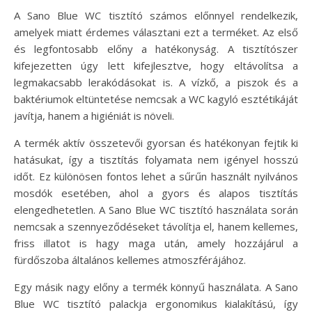
A Sano Blue WC tisztító számos előnnyel rendelkezik,
amelyek miatt érdemes választani ezt a terméket. Az első
és legfontosabb előny a hatékonyság. A tisztítószer
kifejezetten úgy lett kifejlesztve, hogy eltávolítsa a
legmakacsabb lerakódásokat is. A vízkő, a piszok és a
baktériumok eltüntetése nemcsak a WC kagyló esztétikáját
javítja, hanem a higiéniát is növeli.
A termék aktív összetevői gyorsan és hatékonyan fejtik ki
hatásukat, így a tisztítás folyamata nem igényel hosszú
időt. Ez különösen fontos lehet a sűrűn használt nyilvános
mosdók esetében, ahol a gyors és alapos tisztítás
elengedhetetlen. A Sano Blue WC tisztító használata során
nemcsak a szennyeződéseket távolítja el, hanem kellemes,
friss illatot is hagy maga után, amely hozzájárul a
fürdőszoba általános kellemes atmoszférájához.
Egy másik nagy előny a termék könnyű használata. A Sano
Blue WC tisztító palackja ergonomikus kialakítású, így