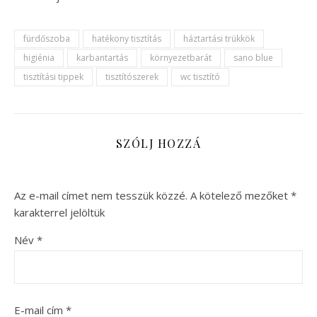
fürdőszoba
hatékony tisztítás
háztartási trükkök
higiénia
karbantartás
környezetbarát
sano blue
tisztítási tippek
tisztítószerek
wc tisztító
SZÓLJ HOZZÁ
Az e-mail címet nem tesszük közzé.
A kötelező mezőket
*
karakterrel jelöltük
Név
*
E-mail cím
*