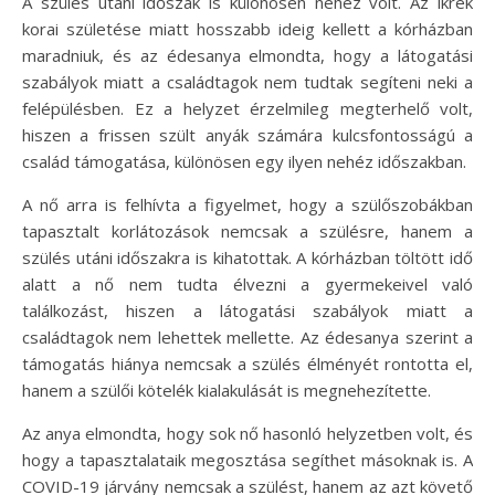
A szülés utáni időszak is különösen nehéz volt. Az ikrek
korai születése miatt hosszabb ideig kellett a kórházban
maradniuk, és az édesanya elmondta, hogy a látogatási
szabályok miatt a családtagok nem tudtak segíteni neki a
felépülésben. Ez a helyzet érzelmileg megterhelő volt,
hiszen a frissen szült anyák számára kulcsfontosságú a
család támogatása, különösen egy ilyen nehéz időszakban.
A nő arra is felhívta a figyelmet, hogy a szülőszobákban
tapasztalt korlátozások nemcsak a szülésre, hanem a
szülés utáni időszakra is kihatottak. A kórházban töltött idő
alatt a nő nem tudta élvezni a gyermekeivel való
találkozást, hiszen a látogatási szabályok miatt a
családtagok nem lehettek mellette. Az édesanya szerint a
támogatás hiánya nemcsak a szülés élményét rontotta el,
hanem a szülői kötelék kialakulását is megnehezítette.
Az anya elmondta, hogy sok nő hasonló helyzetben volt, és
hogy a tapasztalataik megosztása segíthet másoknak is. A
COVID-19 járvány nemcsak a szülést, hanem az azt követő