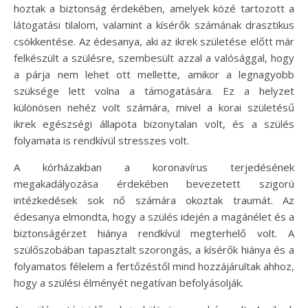
hoztak a biztonság érdekében, amelyek közé tartozott a
látogatási tilalom, valamint a kísérők számának drasztikus
csökkentése. Az édesanya, aki az ikrek születése előtt már
felkészült a szülésre, szembesült azzal a valósággal, hogy
a párja nem lehet ott mellette, amikor a legnagyobb
szüksége lett volna a támogatására. Ez a helyzet
különösen nehéz volt számára, mivel a korai születésű
ikrek egészségi állapota bizonytalan volt, és a szülés
folyamata is rendkívül stresszes volt.
A kórházakban a koronavírus terjedésének
megakadályozása érdekében bevezetett szigorú
intézkedések sok nő számára okoztak traumát. Az
édesanya elmondta, hogy a szülés idején a magánélet és a
biztonságérzet hiánya rendkívül megterhelő volt. A
szülőszobában tapasztalt szorongás, a kísérők hiánya és a
folyamatos félelem a fertőzéstől mind hozzájárultak ahhoz,
hogy a szülési élményét negatívan befolyásolják.