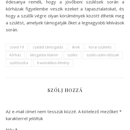
édesanya reméli, hogy a jövőbeni szülések során a
kórházak figyelembe veszik ezeket a tapasztalatokat, és
hogy a szülők végre olyan körülmények között élhetik meg
a szülést, amelyek támogatják őket a legnagyobb kihívások
során.
covid-19
családi támogatás
ikrek
korai születés
kórház
látogatási tilalom
szülés
szülés utáni időszak
szülőszoba
traumatikus élmény
SZÓLJ HOZZÁ
Az e-mail címet nem tesszük közzé.
A kötelező mezőket
*
karakterrel jelöltük
Név
*