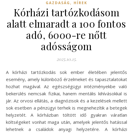
,
GAZDASÁG
HÍREK
Kórházi tartózkodásom
alatt elmaradt a 100 fontos
adó, 6000-re nőtt
adósságom
2025.10.15.
A kórházi tartózkodás sok ember életében jelentős
esemény, amely különböző érzelmeket és tapasztalatokat
hozhat magával. Az egészségügyi intézményekbe való
bekerülés nemcsak fizikai, hanem mentális kihívásokkal is
jár. Az orvosi ellátás, a diagnózisok és a kezelések mellett
sok esetben a pénzügyi terhek is megnehezítik a betegek
helyzetét. A kórházban töltött idő gyakran váratlan
költségeket vonhat maga után, amelyek jelentős hatással
lehetnek a családok anyagi helyzetére. A kórházi