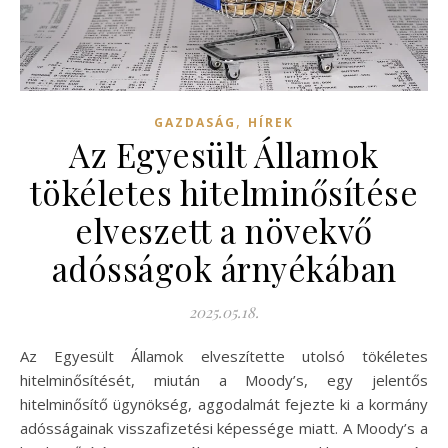
,
GAZDASÁG
HÍREK
Az Egyesült Államok
tökéletes hitelminősítése
elveszett a növekvő
adósságok árnyékában
2025.05.18.
Az Egyesült Államok elveszítette utolsó tökéletes
hitelminősítését, miután a Moody’s, egy jelentős
hitelminősítő ügynökség, aggodalmát fejezte ki a kormány
adósságainak visszafizetési képessége miatt. A Moody’s a