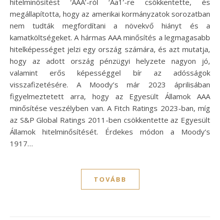
hitelminősítést ‘AAA’-ról ‘Aa1’-re csökkentette, és
megállapította, hogy az amerikai kormányzatok sorozatban
nem tudták megfordítani a növekvő hiányt és a
kamatköltségeket. A hármas AAA minősítés a legmagasabb
hitelképességet jelzi egy ország számára, és azt mutatja,
hogy az adott ország pénzügyi helyzete nagyon jó,
valamint erős képességgel bír az adósságok
visszafizetésére. A Moody’s már 2023 áprilisában
figyelmeztetett arra, hogy az Egyesült Államok AAA
minősítése veszélyben van. A Fitch Ratings 2023-ban, míg
az S&P Global Ratings 2011-ben csökkentette az Egyesült
Államok hitelminősítését. Érdekes módon a Moody’s
1917…
TOVÁBB