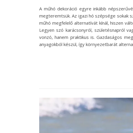
A műhó dekoráció egyre inkább népszerűvé v
megteremtsük. Az igazi hó szépsége sokak sz
műhó megfelelő alternatívát kínál, hiszen vá
Legyen szó karácsonyról, születésnapról v
vonzó, hanem praktikus is. Gazdaságos mego
anyagokból készül, így környezetbarát alterna