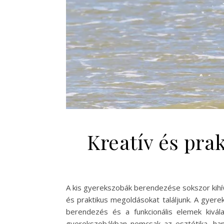
Kreatív és pra
A kis gyerekszobák berendezése sokszor kihívá
és praktikus megoldásokat találjunk. A gyer
berendezés és a funkcionális elemek kivá
gyerekszobákban nemcsak az esztétika, han