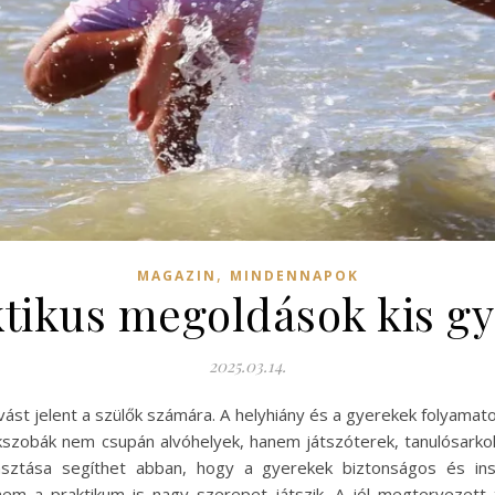
,
MAGAZIN
MINDENNAPOK
ktikus megoldások kis 
2025.03.14.
st jelent a szülők számára. A helyhiány és a gyerekek folyamato
ekszobák nem csupán alvóhelyek, hanem játszóterek, tanulósarko
lasztása segíthet abban, hogy a gyerekek biztonságos és ins
em a praktikum is nagy szerepet játszik. A jól megtervezett