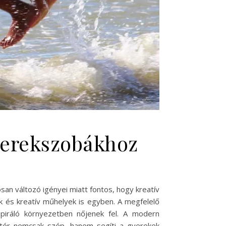
gyerekszobákhoz
san változó igényei miatt fontos, hogy kreatív
k és kreatív műhelyek is egyben. A megfelelő
piráló környezetben nőjenek fel. A modern
 tér nemcsak szép, hanem segíti a gyerekek