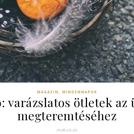
,
MAGAZIN
MINDENNAPOK
 varázslatos ötletek az
megteremtéséhez
2026.01.20.