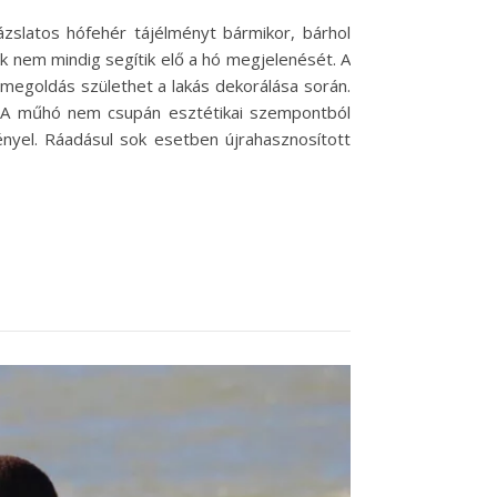
zslatos hófehér tájélményt bármikor, bárhol
 nem mindig segítik elő a hó megjelenését. A
 megoldás születhet a lakás dekorálása során.
. A műhó nem csupán esztétikai szempontból
nyel. Ráadásul sok esetben újrahasznosított