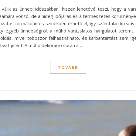
álik az ünnepi időszakban, hiszen lehetővé teszi, hogy a vará
ámára vonzó, de a hideg időjárás és a természetes körülmények
ltozatos formákban és színekben érhető el, így számtalan kreatív
agy egyéb ünnepségről, a műhó varázslatos hangulatot teremt
ldás, mivel többször felhasználható, és karbantartást sem igé
tívát jelent. A műhó dekoráció során a…
TOVÁBB