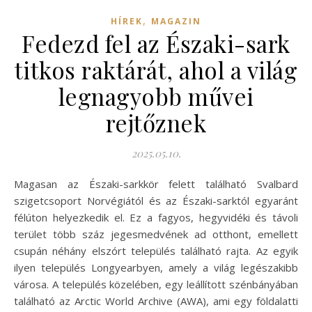
,
HÍREK
MAGAZIN
Fedezd fel az Északi-sark
titkos raktárát, ahol a világ
legnagyobb művei
rejtőznek
2025.05.10.
Magasan az Északi-sarkkör felett található Svalbard
szigetcsoport Norvégiától és az Északi-sarktól egyaránt
félúton helyezkedik el. Ez a fagyos, hegyvidéki és távoli
terület több száz jegesmedvének ad otthont, emellett
csupán néhány elszórt település található rajta. Az egyik
ilyen település Longyearbyen, amely a világ legészakibb
városa. A település közelében, egy leállított szénbányában
található az Arctic World Archive (AWA), ami egy földalatti