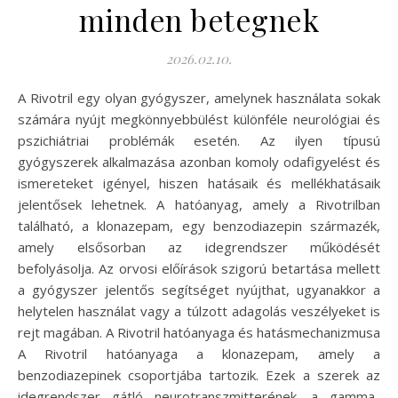
minden betegnek
2026.02.10.
A Rivotril egy olyan gyógyszer, amelynek használata sokak
számára nyújt megkönnyebbülést különféle neurológiai és
pszichiátriai problémák esetén. Az ilyen típusú
gyógyszerek alkalmazása azonban komoly odafigyelést és
ismereteket igényel, hiszen hatásaik és mellékhatásaik
jelentősek lehetnek. A hatóanyag, amely a Rivotrilban
található, a klonazepam, egy benzodiazepin származék,
amely elsősorban az idegrendszer működését
befolyásolja. Az orvosi előírások szigorú betartása mellett
a gyógyszer jelentős segítséget nyújthat, ugyanakkor a
helytelen használat vagy a túlzott adagolás veszélyeket is
rejt magában. A Rivotril hatóanyaga és hatásmechanizmusa
A Rivotril hatóanyaga a klonazepam, amely a
benzodiazepinek csoportjába tartozik. Ezek a szerek az
idegrendszer gátló neurotranszmitterének, a gamma-