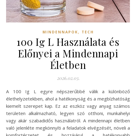
,
MINDENNAPOK
TECH
100 Ig L Használata és
Előnyei a Mindennapi
Életben
2026.02.03.
A 100 Ig L egyre népszerűbbé válik a különböző
élethelyzetekben, ahol a hatékonyság és a megbízhatóság
kiemelt szerepet kap. Ez az eszköz vagy anyag számos
területen alkalmazható, legyen szó otthoni, munkahelyi
vagy akár szabadidős használatról. A mindennapi életben
való jelenléte megkönnyíti a feladatok elvégzését, növeli a
komfortérzetet és hozzájárul a hatékonyabb