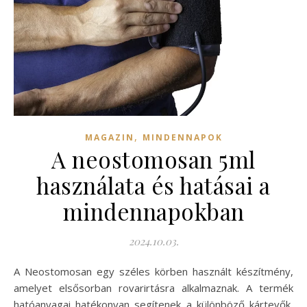
,
MAGAZIN
MINDENNAPOK
A neostomosan 5ml
használata és hatásai a
mindennapokban
2024.10.03.
A Neostomosan egy széles körben használt készítmény,
amelyet elsősorban rovarirtásra alkalmaznak. A termék
hatóanyagai hatékonyan segítenek a különböző kártevők,