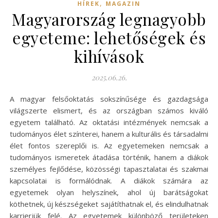
,
HÍREK
MAGAZIN
Magyarország legnagyobb
egyeteme: lehetőségek és
kihívások
2025.06.26.
A magyar felsőoktatás sokszínűsége és gazdagsága
világszerte elismert, és az országban számos kiváló
egyetem található. Az oktatási intézmények nemcsak a
tudományos élet színterei, hanem a kulturális és társadalmi
élet fontos szereplői is. Az egyetemeken nemcsak a
tudományos ismeretek átadása történik, hanem a diákok
személyes fejlődése, közösségi tapasztalatai és szakmai
kapcsolatai is formálódnak. A diákok számára az
egyetemek olyan helyszínek, ahol új barátságokat
köthetnek, új készségeket sajátíthatnak el, és elindulhatnak
karrierjük felé. Az egyetemek különböző területeken