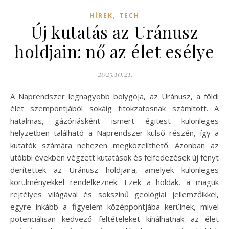
,
HÍREK
TECH
Új kutatás az Uránusz
holdjain: nő az élet esélye
2025.10.21.
A Naprendszer legnagyobb bolygója, az Uránusz, a földi
élet szempontjából sokáig titokzatosnak számított. A
hatalmas, gázóriásként ismert égitest különleges
helyzetben található a Naprendszer külső részén, így a
kutatók számára nehezen megközelíthető. Azonban az
utóbbi években végzett kutatások és felfedezések új fényt
derítettek az Uránusz holdjaira, amelyek különleges
körülményekkel rendelkeznek. Ezek a holdak, a maguk
rejtélyes világával és sokszínű geológiai jellemzőikkel,
egyre inkább a figyelem középpontjába kerülnek, mivel
potenciálisan kedvező feltételeket kínálhatnak az élet