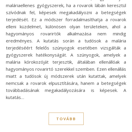
maláriaellenes gyógyszerek, ha a rovarok lábán keresztül
szívódnak fel, képesek megakadályozni a betegségek
terjedését. Ez a módszer forradalmasíthatja a rovarok
elleni küzdelmet, különösen olyan területeken, ahol a
hagyományos rovarirtók alkalmazása nem mindig
eredményes. A kutatás során a tudósok a malária
terjedéséért felelős szúnyogok esetében vizsgálták a
gyógyszerek hatékonyságát. A szúnyogok, amelyek a
malária kórokozóját terjesztik, általában ellenállóak a
hagyományos rovarirtó szerekkel szemben. Ezen ellenállás
miatt a tudósok új módszerek után kutattak, amelyek
nemcsak a rovarok elpusztítására, hanem a betegségek
továbbadásának megakadályozására is képesek. A
kutatás…
TOVÁBB