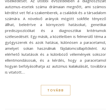
viselkedését. Az utóbbi évtizedekben a diagnosztizált
autizmus-esetek száma drámaian megnőtt, ami számos
kérdést vet fel a szakemberek, a családok és a társadalom
számára. A növekvő arányok mögött sokféle tényező
állhat, beleértve a környezeti hatásokat, genetikai
prediszpozíciókat és a diagnosztikai kritériumok
szélesedését. Egy másik, a közéletben is felmerülő téma a
gyógyszerek és azok hatásai, különösen a paracetamol,
amelyet sokan használnak fájdalomcsillapítóként. Az
elérhető kutatások és a különböző vélemények sokszor
ellentmondásosak, és a kérdés, hogy a paracetamol
hogyan befolyásolhatja az autizmus kialakulását, továbbra
is vitatott.…
TOVÁBB