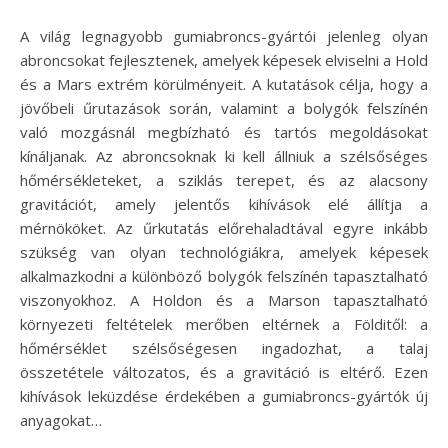
A világ legnagyobb gumiabroncs-gyártói jelenleg olyan
abroncsokat fejlesztenek, amelyek képesek elviselni a Hold
és a Mars extrém körülményeit. A kutatások célja, hogy a
jövőbeli űrutazások során, valamint a bolygók felszínén
való mozgásnál megbízható és tartós megoldásokat
kínáljanak. Az abroncsoknak ki kell állniuk a szélsőséges
hőmérsékleteket, a sziklás terepet, és az alacsony
gravitációt, amely jelentős kihívások elé állítja a
mérnököket. Az űrkutatás előrehaladtával egyre inkább
szükség van olyan technológiákra, amelyek képesek
alkalmazkodni a különböző bolygók felszínén tapasztalható
viszonyokhoz. A Holdon és a Marson tapasztalható
környezeti feltételek merőben eltérnek a Földitől: a
hőmérséklet szélsőségesen ingadozhat, a talaj
összetétele változatos, és a gravitáció is eltérő. Ezen
kihívások leküzdése érdekében a gumiabroncs-gyártók új
anyagokat…