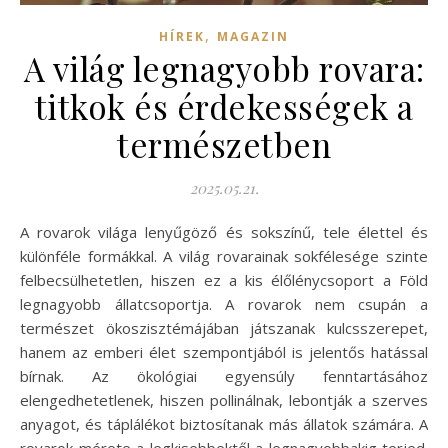
,
HÍREK
MAGAZIN
A világ legnagyobb rovara:
titkok és érdekességek a
természetben
2025.05.21.
A rovarok világa lenyűgöző és sokszínű, tele élettel és
különféle formákkal. A világ rovarainak sokfélesége szinte
felbecsülhetetlen, hiszen ez a kis élőlénycsoport a Föld
legnagyobb állatcsoportja. A rovarok nem csupán a
természet ökoszisztémájában játszanak kulcsszerepet,
hanem az emberi élet szempontjából is jelentős hatással
bírnak. Az ökológiai egyensúly fenntartásához
elengedhetetlenek, hiszen pollinálnak, lebontják a szerves
anyagot, és táplálékot biztosítanak más állatok számára. A
rovarok mérete a legkisebbektől a legnagyobbakig terjed.