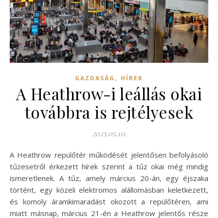
,
GAZDASÁG
HÍREK
A Heathrow-i leállás okai
továbbra is rejtélyesek
2025.05.10.
A Heathrow repülőtér működését jelentősen befolyásoló
tűzesetről érkezett hírek szerint a tűz okai még mindig
ismeretlenek. A tűz, amely március 20-án, egy éjszaka
történt, egy közeli elektromos alállomásban keletkezett,
és komoly áramkimaradást okozott a repülőtéren, ami
miatt másnap, március 21-én a Heathrow jelentős része