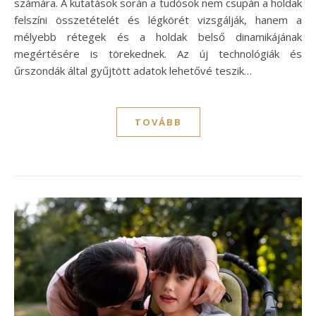
számára. A kutatások során a tudósok nem csupán a holdak
felszíni összetételét és légkörét vizsgálják, hanem a
mélyebb rétegek és a holdak belső dinamikájának
megértésére is törekednek. Az új technológiák és
űrszondák által gyűjtött adatok lehetővé teszik…
TOVÁBB