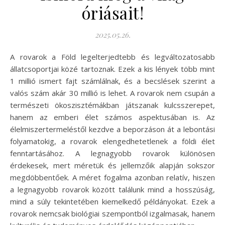
óriásait!
2025.05.26.
A rovarok a Föld legelterjedtebb és legváltozatosabb
állatcsoportjai közé tartoznak. Ezek a kis lények több mint
1 millió ismert fajt számlálnak, és a becslések szerint a
valós szám akár 30 millió is lehet. A rovarok nem csupán a
természeti ökoszisztémákban játszanak kulcsszerepet,
hanem az emberi élet számos aspektusában is. Az
élelmiszertermeléstől kezdve a beporzáson át a lebontási
folyamatokig, a rovarok elengedhetetlenek a földi élet
fenntartásához. A legnagyobb rovarok különösen
érdekesek, mert méretük és jellemzőik alapján sokszor
megdöbbentőek. A méret fogalma azonban relatív, hiszen
a legnagyobb rovarok között találunk mind a hosszúság,
mind a súly tekintetében kiemelkedő példányokat. Ezek a
rovarok nemcsak biológiai szempontból izgalmasak, hanem