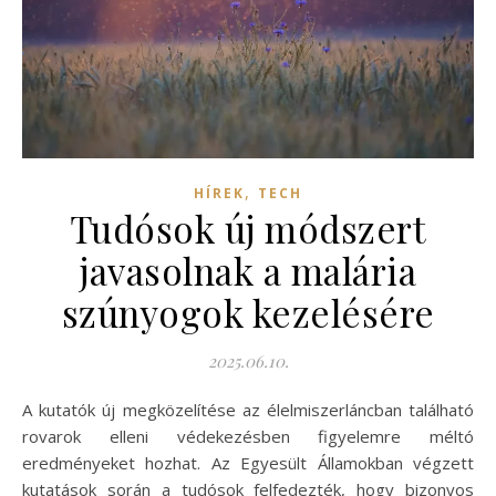
,
HÍREK
TECH
Tudósok új módszert
javasolnak a malária
szúnyogok kezelésére
2025.06.10.
A kutatók új megközelítése az élelmiszerláncban található
rovarok elleni védekezésben figyelemre méltó
eredményeket hozhat. Az Egyesült Államokban végzett
kutatások során a tudósok felfedezték, hogy bizonyos