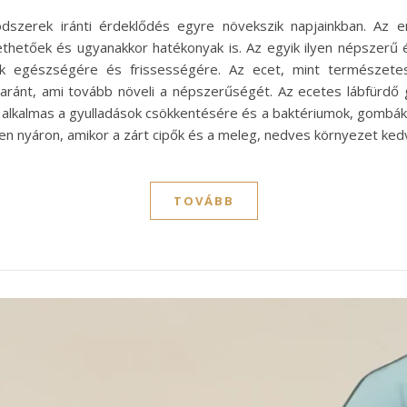
szerek iránti érdeklődés egyre növekszik napjainkban. Az 
etőek és ugyanakkor hatékonyak is. Az egyik ilyen népszerű é
bak egészségére és frissességére. Az ecet, mint természete
ánt, ami tovább növeli a népszerűségét. Az ecetes lábfürdő g
alkalmas a gyulladások csökkentésére és a baktériumok, gombák e
ösen nyáron, amikor a zárt cipők és a meleg, nedves környezet ke
TOVÁBB