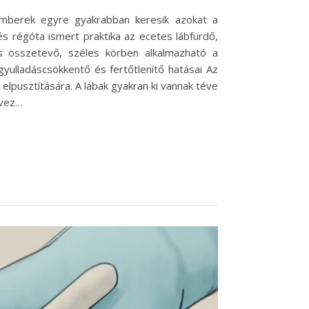
emberek egyre gyakrabban keresik azokat a
s régóta ismert praktika az ecetes lábfürdő,
s összetevő, széles körben alkalmazható a
yulladáscsökkentő és fertőtlenítő hatásai Az
lpusztítására. A lábak gyakran ki vannak téve
dvez…