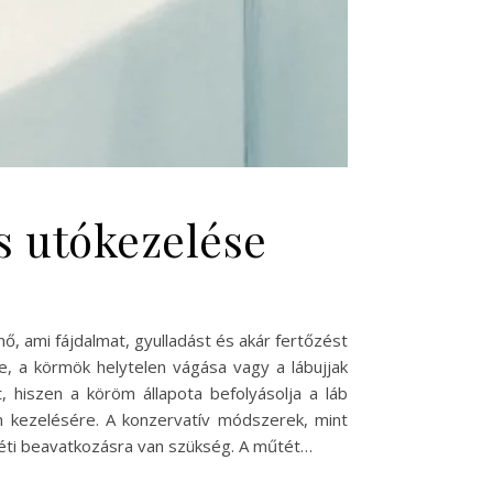
s utókezelése
, ami fájdalmat, gyulladást és akár fertőzést
e, a körmök helytelen vágása vagy a lábujjak
, hiszen a köröm állapota befolyásolja a láb
 kezelésére. A konzervatív módszerek, mint
téti beavatkozásra van szükség. A műtét…