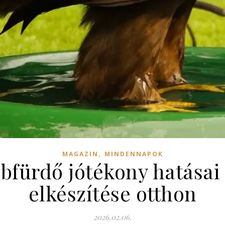
,
MAGAZIN
MINDENNAPOK
ábfürdő jótékony hatásai
elkészítése otthon
2026.02.06.