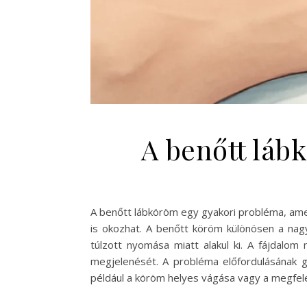
A benőtt láb
A benőtt lábköröm egy gyakori probléma, amel
is okozhat. A benőtt köröm különösen a nagy
túlzott nyomása miatt alakul ki. A fájdalom
megjelenését. A probléma előfordulásának 
például a köröm helyes vágása vagy a megfel