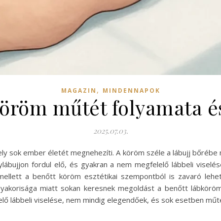
,
MAGAZIN
MINDENNAPOK
köröm műtét folyamata é
2025.07.03.
y sok ember életét megnehezíti. A köröm széle a lábujj bőrébe nő
lábujjon fordul elő, és gyakran a nem megfelelő lábbeli viselés
 mellett a benőtt köröm esztétikai szempontból is zavaró lehet
gyakorisága miatt sokan keresnek megoldást a benőtt lábköröm
elő lábbeli viselése, nem mindig elegendőek, és sok esetben mű