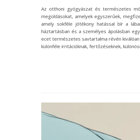
Az otthoni gyógyászat és természetes mód
megoldásokat, amelyek egyszerűek, megfizeth
amely sokféle jótékony hatással bír a lá
háztartásban és a személyes ápolásban egyar
ecet természetes savtartalma révén kiválóan 
különféle irritációknak, fertőzéseknek, külön