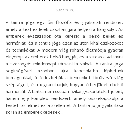
2024.11.21.
A tantra jóga egy ősi filozófia és gyakorlati rendszer,
amely a test és lélek összhangjára helyezi a hangsúlyt. Az
emberek évszázadok óta keresik a belső békét és
harmóniát, és a tantra jóga ezen az úton kínál eszközöket
és technikákat. A modern világ rohanó életmódja gyakran
elnyomja az emberek belső hangját, és a stressz, valamint
a szorongás mindennapi társainkká válnak. A tantra jóga
segítségével azonban újra kapcsolatba léphetünk
önmagunkkal, felfedezhetjük a bennünket körülvevő világ
szépségeit, és megtanulhatjuk, hogyan érhetjük el a belső
harmóniát. A tantra nem csupán fizikai gyakorlatokat jelent,
hanem egy komplex rendszert, amely összekapcsolja a
testet, az elmét és a szellemet. A tantra jóga gyakorlása
során az emberek képesek…