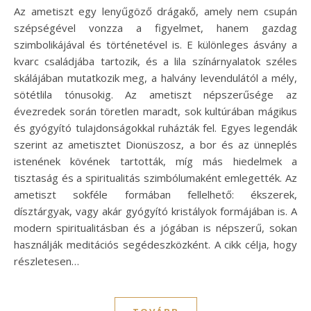
Az ametiszt egy lenyűgöző drágakő, amely nem csupán
szépségével vonzza a figyelmet, hanem gazdag
szimbolikájával és történetével is. E különleges ásvány a
kvarc családjába tartozik, és a lila színárnyalatok széles
skálájában mutatkozik meg, a halvány levendulától a mély,
sötétlila tónusokig. Az ametiszt népszerűsége az
évezredek során töretlen maradt, sok kultúrában mágikus
és gyógyító tulajdonságokkal ruházták fel. Egyes legendák
szerint az ametisztet Dionüszosz, a bor és az ünneplés
istenének kövének tartották, míg más hiedelmek a
tisztaság és a spiritualitás szimbólumaként emlegették. Az
ametiszt sokféle formában fellelhető: ékszerek,
dísztárgyak, vagy akár gyógyító kristályok formájában is. A
modern spiritualitásban és a jógában is népszerű, sokan
használják meditációs segédeszközként. A cikk célja, hogy
részletesen…