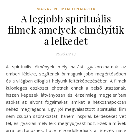
,
MAGAZIN
MINDENNAPOK
A legjobb spirituális
filmek amelyek elmélyítik
a lelkedet
2026.02.14.
A spirituális élmények mély hatást gyakorolhatnak az
emberi lélekre, segítenek önmagunk jobb megértésében
és a világban elfoglalt helyünk feltérképezésében. A filmek
különleges eszközei lehetnek ennek a belső utazásnak,
hiszen képesek látványosan és érzelmileg megjeleníteni
azokat az elvont fogalmakat, amiket a hétköznapokban
nehéz megragadni. Egy jól megválasztott spirituális film
nem csupán szórakoztat, hanem inspirál, kérdéseket vet
fel, és gyakran mély lelki megnyugvást hoz. Ezek a művek
arra ösztönöznek, hogy elgondolkodjunk a létezés nagy