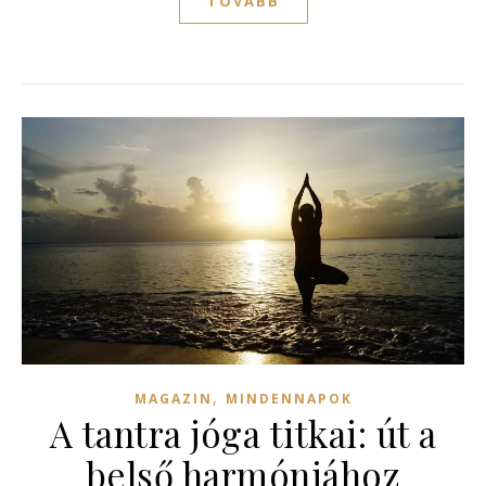
TOVÁBB
,
MAGAZIN
MINDENNAPOK
A tantra jóga titkai: út a
belső harmóniához