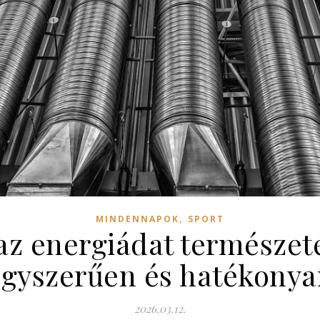
,
MINDENNAPOK
SPORT
az energiádat természet
egyszerűen és hatékonya
2026.03.12.