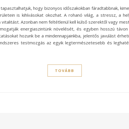
p tapasztalhatjuk, hogy bizonyos időszakokban fáradtabbnak, ki
etein is kihívásokat okozhat. A rohanó világ, a stressz, a h
 vitalitást. Azonban nem feltétlenül kell külső szerektől vagy 
ogatják energiaszintünk növelését, és egyben hosszú távon i
ztatásokat hozunk be a mindennapjainkba, jelentős javulást érhe
endszeres testmozgás az egyik legtermészetesebb és leghaté
TOVÁBB