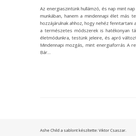
Az energiaszintünk hullámzó, és nap mint na
munkában, hanem a mindennapi élet más terül
hozzájárulnak ahhoz, hogy nehéz fenntartani a
a természetes módszerek is hatékonyan tám
életmódunkra, testünk jeleire, és apró válto
Mindennapi mozgás, mint energiaforrás A r
Bár…
Ashe Child a sablont készítette:
Viktor Csaszar.