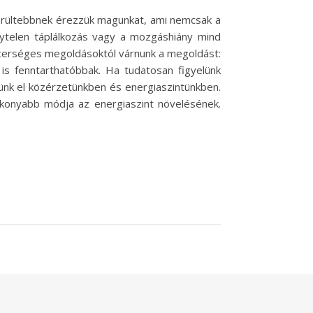
merültebbnek érezzük magunkat, ami nemcsak a
elytelen táplálkozás vagy a mozgáshiány mind
mesterséges megoldásoktól várnunk a megoldást:
s fenntarthatóbbak. Ha tudatosan figyelünk
tünk el közérzetünkben és energiaszintünkben.
konyabb módja az energiaszint növelésének.