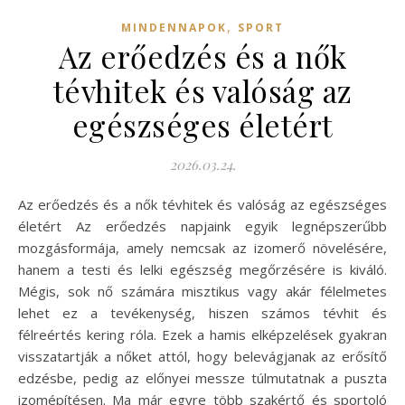
,
MINDENNAPOK
SPORT
Az erőedzés és a nők
tévhitek és valóság az
egészséges életért
2026.03.24.
Az erőedzés és a nők tévhitek és valóság az egészséges
életért Az erőedzés napjaink egyik legnépszerűbb
mozgásformája, amely nemcsak az izomerő növelésére,
hanem a testi és lelki egészség megőrzésére is kiváló.
Mégis, sok nő számára misztikus vagy akár félelmetes
lehet ez a tevékenység, hiszen számos tévhit és
félreértés kering róla. Ezek a hamis elképzelések gyakran
visszatartják a nőket attól, hogy belevágjanak az erősítő
edzésbe, pedig az előnyei messze túlmutatnak a puszta
izomépítésen. Ma már egyre több szakértő és sportoló