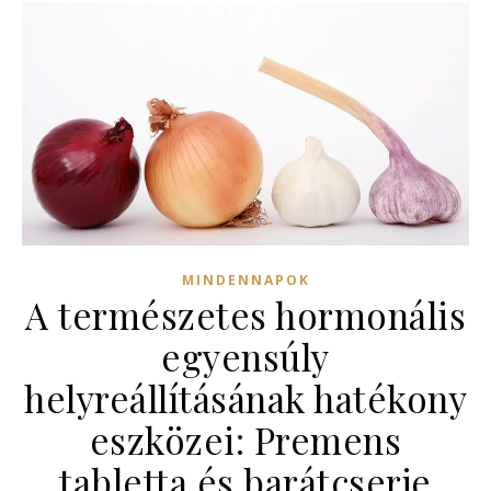
MINDENNAPOK
A természetes hormonális
egyensúly
helyreállításának hatékony
eszközei: Premens
tabletta és barátcserje