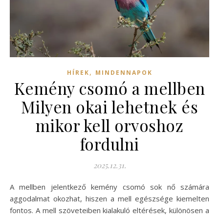
,
HÍREK
MINDENNAPOK
Kemény csomó a mellben
Milyen okai lehetnek és
mikor kell orvoshoz
fordulni
2025.12.31.
A mellben jelentkező kemény csomó sok nő számára
aggodalmat okozhat, hiszen a mell egészsége kiemelten
fontos. A mell szöveteiben kialakuló eltérések, különösen a