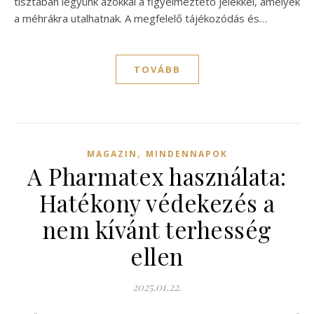
tisztában legyünk azokkal a figyelmeztető jelekkel, amelyek
a méhrákra utalhatnak. A megfelelő tájékozódás és…
TOVÁBB
,
MAGAZIN
MINDENNAPOK
A Pharmatex használata:
Hatékony védekezés a
nem kívánt terhesség
ellen
2025.01.22.