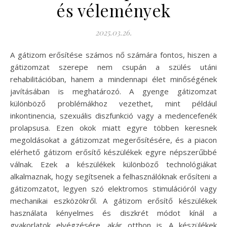
és vélemények
2025.03.26.
A gátizom erősítése számos nő számára fontos, hiszen a
gátizomzat szerepe nem csupán a szülés utáni
rehabilitációban, hanem a mindennapi élet minőségének
javításában is meghatározó. A gyenge gátizomzat
különböző problémákhoz vezethet, mint például
inkontinencia, szexuális diszfunkció vagy a medencefenék
prolapsusa. Ezen okok miatt egyre többen keresnek
megoldásokat a gátizomzat megerősítésére, és a piacon
elérhető gátizom erősítő készülékek egyre népszerűbbé
válnak. Ezek a készülékek különböző technológiákat
alkalmaznak, hogy segítsenek a felhasználóknak erősíteni a
gátizomzatot, legyen szó elektromos stimulációról vagy
mechanikai eszközökről. A gátizom erősítő készülékek
használata kényelmes és diszkrét módot kínál a
gyakorlatok elvégzésére, akár otthon is. A készülékek