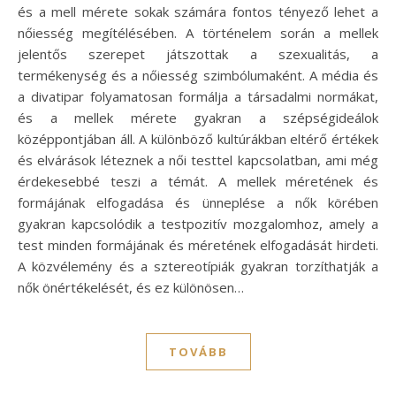
és a mell mérete sokak számára fontos tényező lehet a
nőiesség megítélésében. A történelem során a mellek
jelentős szerepet játszottak a szexualitás, a
termékenység és a nőiesség szimbólumaként. A média és
a divatipar folyamatosan formálja a társadalmi normákat,
és a mellek mérete gyakran a szépségideálok
középpontjában áll. A különböző kultúrákban eltérő értékek
és elvárások léteznek a női testtel kapcsolatban, ami még
érdekesebbé teszi a témát. A mellek méretének és
formájának elfogadása és ünneplése a nők körében
gyakran kapcsolódik a testpozitív mozgalomhoz, amely a
test minden formájának és méretének elfogadását hirdeti.
A közvélemény és a sztereotípiák gyakran torzíthatják a
nők önértékelését, és ez különösen…
TOVÁBB