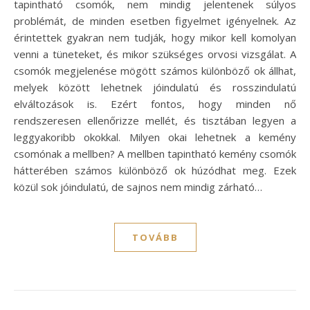
tapintható csomók, nem mindig jelentenek súlyos
problémát, de minden esetben figyelmet igényelnek. Az
érintettek gyakran nem tudják, hogy mikor kell komolyan
venni a tüneteket, és mikor szükséges orvosi vizsgálat. A
csomók megjelenése mögött számos különböző ok állhat,
melyek között lehetnek jóindulatú és rosszindulatú
elváltozások is. Ezért fontos, hogy minden nő
rendszeresen ellenőrizze mellét, és tisztában legyen a
leggyakoribb okokkal. Milyen okai lehetnek a kemény
csomónak a mellben? A mellben tapintható kemény csomók
hátterében számos különböző ok húzódhat meg. Ezek
közül sok jóindulatú, de sajnos nem mindig zárható…
TOVÁBB