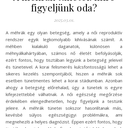
figyeljünk oda?
2025.03.01.
A méhrák egy olyan betegség, amely a női reproduktív
rendszer egyik legkomolyabb kihívásának számít. A
méhben kialakuló daganatok, különösen a
méhnyálkahártyában, számos nő életét befolyásolják,
ezért fontos, hogy tisztában legyünk a betegség jeleivel
és tüneteivel. A korai felismerés kulcsfontosságú lehet a
sikeres kezelés szempontjából, hiszen a méhrák sok
esetben tünetmentes lehet a korai stádiumban. Azonban
ahogy a betegség előrehalad, úgy a tünetek is egyre
kifejezettebbé válhatnak. A női egészség megőrzése
érdekében elengedhetetlen, hogy figyeljünk a testünk
jeleire. A méhrák tünetei sokszor hasonlítanak más,
kevésbé súlyos egészségügyi problémákra, ami
megnehezíti a helyes diagnózist. Éppen ezért fontos, hogy