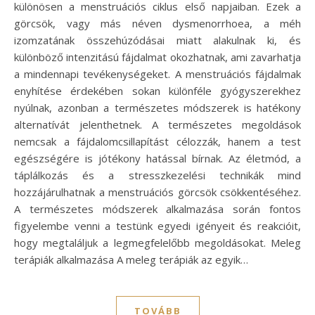
különösen a menstruációs ciklus első napjaiban. Ezek a
görcsök, vagy más néven dysmenorrhoea, a méh
izomzatának összehúzódásai miatt alakulnak ki, és
különböző intenzitású fájdalmat okozhatnak, ami zavarhatja
a mindennapi tevékenységeket. A menstruációs fájdalmak
enyhítése érdekében sokan különféle gyógyszerekhez
nyúlnak, azonban a természetes módszerek is hatékony
alternatívát jelenthetnek. A természetes megoldások
nemcsak a fájdalomcsillapítást célozzák, hanem a test
egészségére is jótékony hatással bírnak. Az életmód, a
táplálkozás és a stresszkezelési technikák mind
hozzájárulhatnak a menstruációs görcsök csökkentéséhez.
A természetes módszerek alkalmazása során fontos
figyelembe venni a testünk egyedi igényeit és reakcióit,
hogy megtaláljuk a legmegfelelőbb megoldásokat. Meleg
terápiák alkalmazása A meleg terápiák az egyik…
TOVÁBB