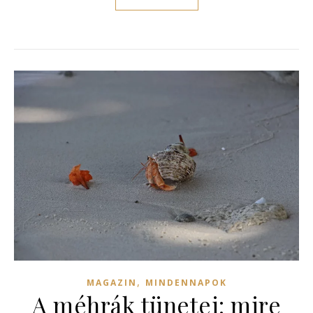
,
MAGAZIN
MINDENNAPOK
A méhrák tünetei: mire