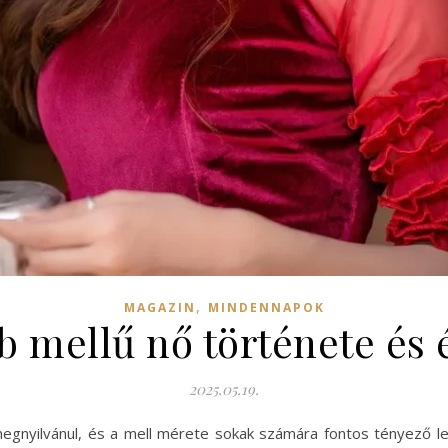
,
MAGAZIN
MINDENNAPOK
b mellű nő története és 
2025.05.19.
gnyilvánul, és a mell mérete sokak számára fontos tényező l