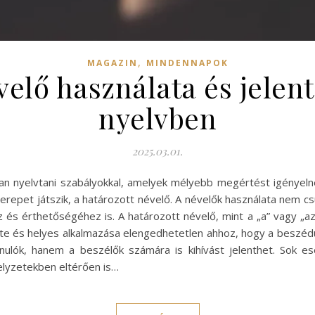
,
MAGAZIN
MINDENNAPOK
velő használata és jele
nyelvben
2025.03.01.
an nyelvtani szabályokkal, amelyek mélyebb megértést igényelne
erepet játszik, a határozott névelő. A névelők használata nem c
és érthetőségéhez is. A határozott névelő, mint a „a” vagy „az”
 és helyes alkalmazása elengedhetetlen ahhoz, hogy a beszédü
nulók, hanem a beszélők számára is kihívást jelenthet. Sok e
elyzetekben eltérően is…