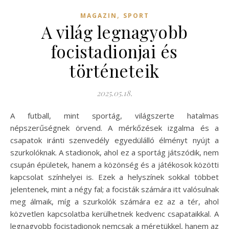
,
MAGAZIN
SPORT
A világ legnagyobb
focistadionjai és
történeteik
2025.05.18.
A futball, mint sportág, világszerte hatalmas
népszerűségnek örvend. A mérkőzések izgalma és a
csapatok iránti szenvedély egyedülálló élményt nyújt a
szurkolóknak. A stadionok, ahol ez a sportág játszódik, nem
csupán épületek, hanem a közönség és a játékosok közötti
kapcsolat színhelyei is. Ezek a helyszínek sokkal többet
jelentenek, mint a négy fal; a focisták számára itt valósulnak
meg álmaik, míg a szurkolók számára ez az a tér, ahol
közvetlen kapcsolatba kerülhetnek kedvenc csapataikkal. A
legnagyobb focistadionok nemcsak a méretükkel, hanem az