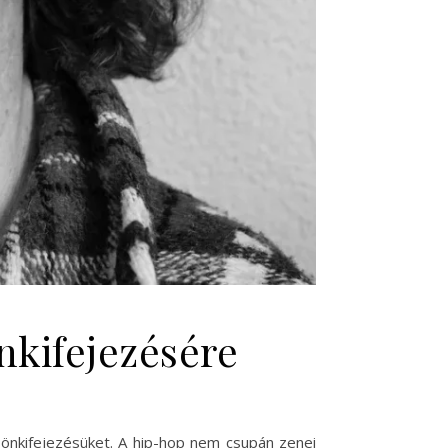
nkifejezésére
és önkifejezésüket. A hip-hop nem csupán zenei