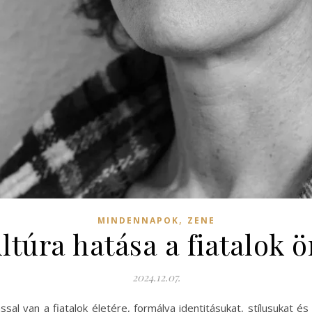
,
MINDENNAPOK
ZENE
ltúra hatása a fiatalok ö
2024.12.07.
ssal van a fiatalok életére, formálva identitásukat, stílusukat 