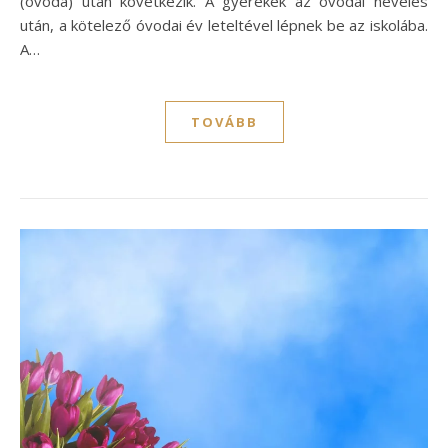
(óvoda) után következik. A gyerekek az óvodai nevelés
után, a kötelező óvodai év leteltével lépnek be az iskolába.
A…
TOVÁBB