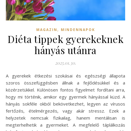
,
MAGAZIN
MINDENNAPOK
Diéta tippek gyerekeknek
hányás utánra
2025.01.30.
A gyerekek étkezési szokásai és egészségi állapota
szoros összefüggésben állnak a fejlődésükkel és a
közérzetükkel. Különösen fontos figyelmet fordítani arra,
hogy mi történik, amikor egy gyermek hányással küzd. A
hányás sokféle okból bekövetkezhet, legyen az vírusos
fertőzés, ételmérgezés, vagy akár stressz. Ezek a
helyzetek nemcsak fizikailag, hanem mentálisan is
megterhelhetik a gyermeket. A megfelelő táplálkozás