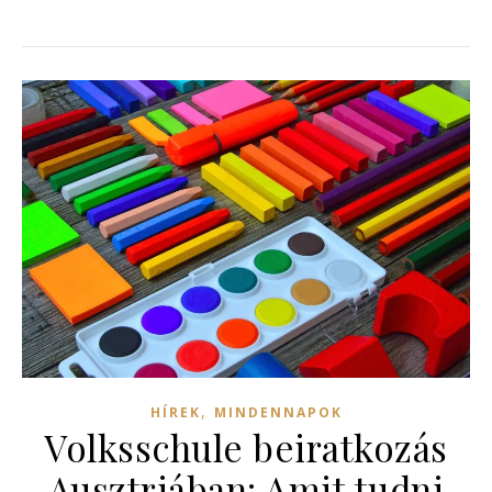
,
HÍREK
MINDENNAPOK
Volksschule beiratkozás
Ausztriában: Amit tudni