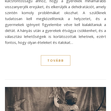
kulcsfontosságú ahhoz, hogy a gyerekek mihamarabb
visszanyerjék erejüket, és elkerüljék a dehidratációt, amely
szintén komoly problémákat okozhat. A szülőknek
tudatosan kell megközelíteniük a helyzetet, és a
gyermekek igényeit figyelembe véve kell kialakítaniuk a
diétát. A hányás után a gyerekek étvágya csökkenhet, és a
választási lehetőségeik is korlátozottak lehetnek, ezért
fontos, hogy olyan ételeket és italokat…
TOVÁBB