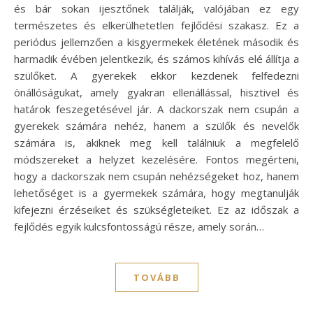
és bár sokan ijesztőnek találják, valójában ez egy
természetes és elkerülhetetlen fejlődési szakasz. Ez a
periódus jellemzően a kisgyermekek életének második és
harmadik évében jelentkezik, és számos kihívás elé állítja a
szülőket. A gyerekek ekkor kezdenek felfedezni
önállóságukat, amely gyakran ellenállással, hisztivel és
határok feszegetésével jár. A dackorszak nem csupán a
gyerekek számára nehéz, hanem a szülők és nevelők
számára is, akiknek meg kell találniuk a megfelelő
módszereket a helyzet kezelésére. Fontos megérteni,
hogy a dackorszak nem csupán nehézségeket hoz, hanem
lehetőséget is a gyermekek számára, hogy megtanulják
kifejezni érzéseiket és szükségleteiket. Ez az időszak a
fejlődés egyik kulcsfontosságú része, amely során…
TOVÁBB