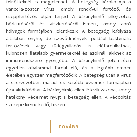
felnőtteknél is megjelenhet. A betegség kórokozója a
varicella-zoster vírus, amely rendkívül fertőző, és
cseppfertőzés útján terjed. A bárányhimlő jellegzetes
bőrkiütéséről és viszketéséről ismert, amely apró
hólyagok formájában jelentkezik. A betegség lefolyása
általában enyhe, de szövődmények, például bakteriális
fertőzések vagy tüdőgyulladás is előfordulhatnak,
különösen fiatalabb gyermekeknél és azoknál, akiknek az
immunrendszere gyengébb. A bárányhimlő jellemzően
egyetlen alkalommal fordul elő, és a legtöbb ember
életében egyszer megfertőződik. A betegség után a vírus
a szervezetben marad, és később övsömör formájában
újra aktiválódhat. A bárányhimlő ellen létezik vakcina, amely
hatékony védelmet nyújt a betegség ellen. A védőoltás
szerepe kiemelkedő, hiszen…
TOVÁBB