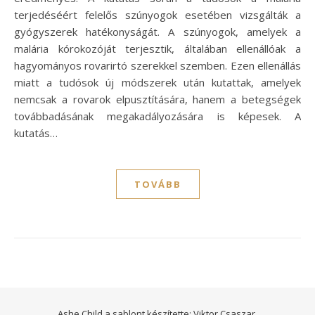
terjedéséért felelős szúnyogok esetében vizsgálták a
gyógyszerek hatékonyságát. A szúnyogok, amelyek a
malária kórokozóját terjesztik, általában ellenállóak a
hagyományos rovarirtó szerekkel szemben. Ezen ellenállás
miatt a tudósok új módszerek után kutattak, amelyek
nemcsak a rovarok elpusztítására, hanem a betegségek
továbbadásának megakadályozására is képesek. A
kutatás…
TOVÁBB
Ashe Child a sablont készítette:
Viktor Csaszar.