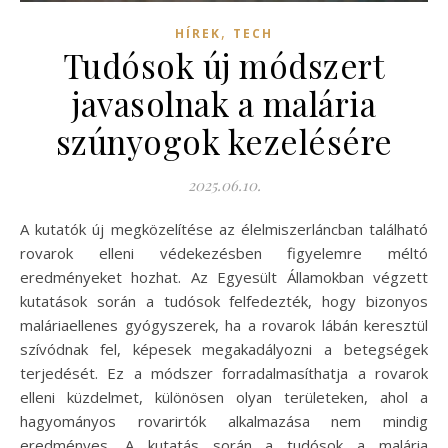
,
HÍREK
TECH
Tudósok új módszert
javasolnak a malária
szúnyogok kezelésére
2025.06.10.
A kutatók új megközelítése az élelmiszerláncban található
rovarok elleni védekezésben figyelemre méltó
eredményeket hozhat. Az Egyesült Államokban végzett
kutatások során a tudósok felfedezték, hogy bizonyos
maláriaellenes gyógyszerek, ha a rovarok lábán keresztül
szívódnak fel, képesek megakadályozni a betegségek
terjedését. Ez a módszer forradalmasíthatja a rovarok
elleni küzdelmet, különösen olyan területeken, ahol a
hagyományos rovarirtók alkalmazása nem mindig
eredményes. A kutatás során a tudósok a malária