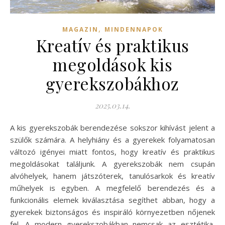
,
MAGAZIN
MINDENNAPOK
Kreatív és praktikus
megoldások kis
gyerekszobákhoz
2025.03.14.
A kis gyerekszobák berendezése sokszor kihívást jelent a
szülők számára. A helyhiány és a gyerekek folyamatosan
változó igényei miatt fontos, hogy kreatív és praktikus
megoldásokat találjunk. A gyerekszobák nem csupán
alvóhelyek, hanem játszóterek, tanulósarkok és kreatív
műhelyek is egyben. A megfelelő berendezés és a
funkcionális elemek kiválasztása segíthet abban, hogy a
gyerekek biztonságos és inspiráló környezetben nőjenek
fel. A modern gyerekszobákban nemcsak az esztétika,