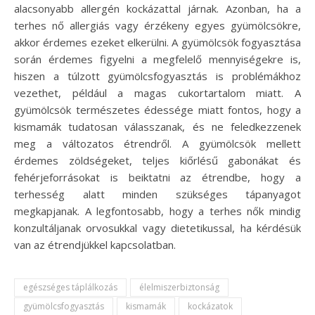
alacsonyabb allergén kockázattal járnak. Azonban, ha a
terhes nő allergiás vagy érzékeny egyes gyümölcsökre,
akkor érdemes ezeket elkerülni. A gyümölcsök fogyasztása
során érdemes figyelni a megfelelő mennyiségekre is,
hiszen a túlzott gyümölcsfogyasztás is problémákhoz
vezethet, például a magas cukortartalom miatt. A
gyümölcsök természetes édessége miatt fontos, hogy a
kismamák tudatosan válasszanak, és ne feledkezzenek
meg a változatos étrendről. A gyümölcsök mellett
érdemes zöldségeket, teljes kiőrlésű gabonákat és
fehérjeforrásokat is beiktatni az étrendbe, hogy a
terhesség alatt minden szükséges tápanyagot
megkapjanak. A legfontosabb, hogy a terhes nők mindig
konzultáljanak orvosukkal vagy dietetikussal, ha kérdésük
van az étrendjükkel kapcsolatban.
egészséges táplálkozás
élelmiszerbiztonság
gyümölcsfogyasztás
kismamák
kockázatok