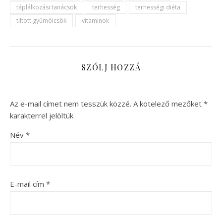
táplálkozási tanácsok
terhesség
terhességi diéta
tiltott gyümölcsök
vitaminok
SZÓLJ HOZZÁ
Az e-mail címet nem tesszük közzé.
A kötelező mezőket
*
karakterrel jelöltük
Név
*
E-mail cím
*