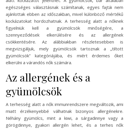
alatt kockázatot jelenthet. A gyümölcsök, bár általában
egészséges választásnak számítanak, egyes fajtái nem
ajánlottak ebben az időszakban, mivel különböző mértékű
kockázatokat hordozhatnak. A terhesség alatt a nőknek
figyelniük kell a gyümölcsök minőségére, a
szennyeződések elkerülésére és az allergének
csökkentésére. Az alábbiakban részletesebben is
megvizsgáljuk, mely gyümölcsök tartoznak a „tiltott
gyümölcsök” kategóriájába, és miért érdemes őket
elkerülni a várandós nők számára.
Az allergének és a
gyümölcsök
A terhesség alatt a nők immunrendszere megváltozik, ami
miatt érzékenyebbé válhatnak bizonyos allergénekre.
Néhány gyümölcs, mint a kiwi, a sárgadinnye vagy a
görögdinnye, gyakori allergén lehet, és a terhes nők