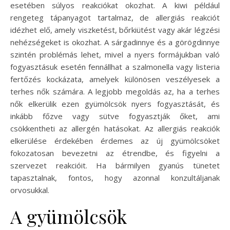
esetében súlyos reakciókat okozhat. A kiwi például
rengeteg tápanyagot tartalmaz, de allergiás reakciót
idézhet elő, amely viszketést, bőrkiütést vagy akár légzési
nehézségeket is okozhat. A sárgadinnye és a görögdinnye
szintén problémás lehet, mivel a nyers formájukban való
fogyasztásuk esetén fennállhat a szalmonella vagy listeria
fertőzés kockázata, amelyek különösen veszélyesek a
terhes nők számára. A legjobb megoldás az, ha a terhes
nők elkerülik ezen gyümölcsök nyers fogyasztását, és
inkább főzve vagy sütve fogyasztják őket, ami
csökkentheti az allergén hatásokat. Az allergiás reakciók
elkerülése érdekében érdemes az új gyümölcsöket
fokozatosan bevezetni az étrendbe, és figyelni a
szervezet reakcióit. Ha bármilyen gyanús tünetet
tapasztalnak, fontos, hogy azonnal konzultáljanak
orvosukkal.
A gyümölcsök