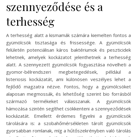
szennyeződése és a
terhesség
A terhesség alatt a kismamák számára kiemelten fontos a
gyümölcsök tisztasága és frissessége. A gyümölcsök
felületén potenciálisan káros baktériumok és peszticidek
lehetnek, amelyek kockázatot jelenthetnek a terhesség
alatt. A szennyezett gyümölcsök fogyasztása növelheti a
gyomor-bélrendszeri megbetegedések, például a
listeriosis kockázatát, ami különösen veszélyes lehet a
fejlődő magzatra nézve. Fontos, hogy a gyümölcsöket
alaposan megmossák, és lehetőség szerint bio forrásból
származó termékeket válasszanak. A gyümölcsök
hámozása szintén segíthet csökkenteni a szennyeződések
kockázatát. Emellett érdemes figyelni a gyümölcsök
tárolására is: a szobahőmérsékleten tárolt gyümölcsök
gyorsabban romlanak, míg a hűtőszekrényben való tárolás