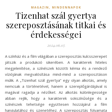
,
MAGAZIN
MINDENNAPOK
Tizenhat szál gyertya
szereposztásának titkai és
érdekességei
2024.06.07.
A színház és a film világában a szereposztás kulcsszerepet
játszik a produkció sikerében. A karakterek hiteles
megjelenítése, a színészek közötti kémia és a rendező
víziójának megvalósítása mind-mind a szereposztáson
múlik. A „Tizenhat szál gyertya” egy olyan alkotás, amely
nemcsak a történetével, hanem a szereplőgárdájával is
magával ragadja a nézőket. Az alkotás különlegessége
abban rejlik, hogy a karakterek sokszínűsége és a
színészek tehetsége együttesen hozzájárul a film
hangulatához és üzenetéhez. A szereposztás folyamata