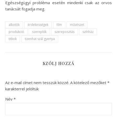
Egészségügyi probléma esetén mindenki csak az orvos
tanácsát fogadja meg.
alkotók
érdekességek
film
művészet
produkció
szereplők
szereposztás
színház
titkok
tizenhat szál gyertya
SZÓLJ HOZZÁ
Az e-mail címet nem tesszük közzé.
A kötelező mezőket
*
karakterrel jelöltük
Név
*