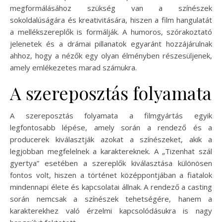
megformálásához szükség van a színészek
sokoldalúságára és kreativitására, hiszen a film hangulatát
a mellékszereplők is formálják. A humoros, szórakoztató
jelenetek és a drámai pillanatok egyaránt hozzájárulnak
ahhoz, hogy a nézők egy olyan élményben részesüljenek,
amely emlékezetes marad számukra.
A szereposztás folyamata
A szereposztás folyamata a filmgyártás egyik
legfontosabb lépése, amely során a rendező és a
producerek kiválasztják azokat a színészeket, akik a
legjobban megfelelnek a karaktereknek. A „Tizenhat szál
gyertya” esetében a szereplők kiválasztása különösen
fontos volt, hiszen a történet középpontjában a fiatalok
mindennapi élete és kapcsolatai állnak. A rendező a casting
során nemcsak a színészek tehetségére, hanem a
karakterekhez való érzelmi kapcsolódásukra is nagy