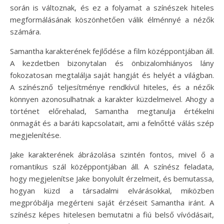
során is változnak, és ez a folyamat a színészek hiteles
megformálásának köszönhetően válik élménnyé a nézők
számára.
Samantha karakterének fejlődése a film középpontjában áll.
A kezdetben bizonytalan és önbizalomhiányos lány
fokozatosan megtalálja saját hangját és helyét a világban.
A színésznő teljesítménye rendkívül hiteles, és a nézők
könnyen azonosulhatnak a karakter küzdelmeivel. Ahogy a
történet előrehalad, Samantha megtanulja értékelni
önmagát és a baráti kapcsolatait, ami a felnőtté válás szép
megjelenítése.
Jake karakterének ábrázolása szintén fontos, mivel ő a
romantikus szál középpontjában áll. A színész feladata,
hogy megjelenítse Jake bonyolult érzelmeit, és bemutassa,
hogyan küzd a társadalmi elvárásokkal, miközben
megpróbálja megérteni saját érzéseit Samantha iránt. A
színész képes hitelesen bemutatni a fiú belső vívódásait,