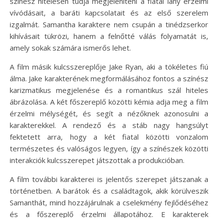
színész hitelesen tudja megjeleníteni a fiatal lány érzelmi
vívódásait, a baráti kapcsolatait és az első szerelem
izgalmát. Samantha karaktere nem csupán a tinédzserkor
kihívásait tükrözi, hanem a felnőtté válás folyamatát is,
amely sokak számára ismerős lehet.
A film másik kulcsszereplője Jake Ryan, aki a tökéletes fiú
álma. Jake karakterének megformálásához fontos a színész
karizmatikus megjelenése és a romantikus szál hiteles
ábrázolása. A két főszereplő közötti kémia adja meg a film
érzelmi mélységét, és segít a nézőknek azonosulni a
karakterekkel. A rendező és a stáb nagy hangsúlyt
fektetett arra, hogy a két fiatal közötti vonzalom
természetes és valóságos legyen, így a színészek közötti
interakciók kulcsszerepet játszottak a produkcióban.
A film további karakterei is jelentős szerepet játszanak a
történetben. A barátok és a családtagok, akik körülveszik
Samanthát, mind hozzájárulnak a cselekmény fejlődéséhez
és a főszereplő érzelmi állapotához. E karakterek