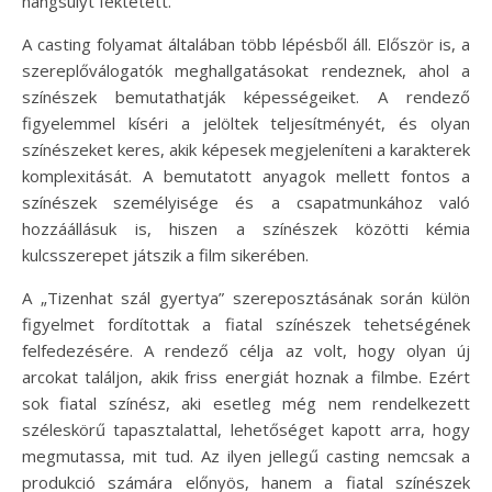
hangsúlyt fektetett.
A casting folyamat általában több lépésből áll. Először is, a
szereplőválogatók meghallgatásokat rendeznek, ahol a
színészek bemutathatják képességeiket. A rendező
figyelemmel kíséri a jelöltek teljesítményét, és olyan
színészeket keres, akik képesek megjeleníteni a karakterek
komplexitását. A bemutatott anyagok mellett fontos a
színészek személyisége és a csapatmunkához való
hozzáállásuk is, hiszen a színészek közötti kémia
kulcsszerepet játszik a film sikerében.
A „Tizenhat szál gyertya” szereposztásának során külön
figyelmet fordítottak a fiatal színészek tehetségének
felfedezésére. A rendező célja az volt, hogy olyan új
arcokat találjon, akik friss energiát hoznak a filmbe. Ezért
sok fiatal színész, aki esetleg még nem rendelkezett
széleskörű tapasztalattal, lehetőséget kapott arra, hogy
megmutassa, mit tud. Az ilyen jellegű casting nemcsak a
produkció számára előnyös, hanem a fiatal színészek