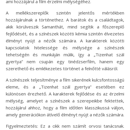
ami hozzájárul a film érzelmi mélységéhez.
A mellékszereplők szintén jelentős mértékben
hozzájárulnak a történethez. A barátok és a családtagok,
akik körülveszik Samanthát, mind segítik a főszereplő
fejlődését, és a színészek közötti kémia szintén élvezetes
élményt nyújt a nézők számára. A karakterek közötti
kapcsolatok hitelessége és mélysége a színészek
tehetségén és munkáján múlik, így a „Tizenhat szál
gyertya” nem csupán egy tinédzserfilm, hanem egy
szerethető és emlékezetes történet a felnőtté válásról.
A színészek teljesítménye a film sikerének kulcsfontosságú
eleme, és a „Tizenhat szál gyertya” esetében ez
különösen érezhető. A karakterek fejlődése és az érzelmi
mélység, amelyet a színészek a szerepeikbe fektettek,
hozzájárul ahhoz, hogy a film időtlen klasszikussá váljon,
amely generációkon átívelő élményt nyújt a nézők számára.
Figyelmeztetés: Ez a cikk nem számít orvosi tanácsnak.