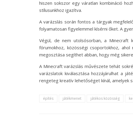
hiszen sokszor egy váratlan kombináció hozha
stílusunkhoz igazítva.
A varázslás során fontos a tárgyak megfelel
folyamatosan figyelemmel kísérni őket. A gy
Végül, de nem utolsósorban, a Minecraft k
fórumokhoz, közösségi csoportokhoz, ahol m
megosztása segíthet abban, hogy még sikeres
A Minecraft varázslás művészete tehát sokré
varázslatok kiválasztása hozzájárulhat a já
rengeteg kreatív lehetőséget kínál, amelyek se
építés
játékmenet
játékos közösség
ke