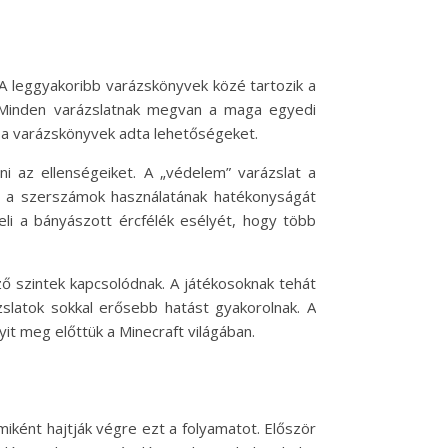
A leggyakoribb varázskönyvek közé tartozik a
). Minden varázslatnak megvan a maga egyedi
i a varázskönyvek adta lehetőségeket.
ni az ellenségeiket. A „védelem” varázslat a
t a szerszámok használatának hatékonyságát
eli a bányászott ércfélék esélyét, hogy több
 szintek kapcsolódnak. A játékosoknak tehát
zslatok sokkal erősebb hatást gyakorolnak. A
it meg előttük a Minecraft világában.
miként hajtják végre ezt a folyamatot. Először