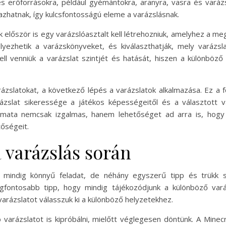
 erőforrásokra, például gyémántokra, aranyra, vasra és varázsl
azhatnak, így kulcsfontosságú eleme a varázslásnak.
 először is egy varázslóasztalt kell létrehozniuk, amelyhez a meg
yezhetik a varázskönyveket, és kiválaszthatják, mely varázsl
ell venniük a varázslat szintjét és hatását, hiszen a különbö
arázslatokat, a következő lépés a varázslatok alkalmazása. Ez a 
ázslat sikeressége a játékos képességeitől és a választott v
amata nemcsak izgalmas, hanem lehetőséget ad arra is, hogy 
tőségeit.
 varázslás során
em mindig könnyű feladat, de néhány egyszerű tipp és trükk 
gfontosabb tipp, hogy mindig tájékozódjunk a különböző varáz
rázslatot válasszuk ki a különböző helyzetekhez.
arázslatot is kipróbálni, mielőtt véglegesen döntünk. A Minecra