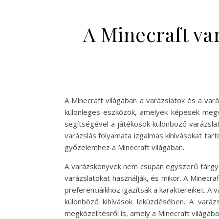
A Minecraft va
A Minecraft világában a varázslatok és a va
különleges eszközök, amelyek képesek megvál
segítségével a játékosok különböző varázsla
varázslás folyamata izgalmas kihívásokat tart
győzelemhez a Minecraft világában.
A varázskönyvek nem csupán egyszerű tárgyak,
varázslatokat használják, és mikor. A Minecra
preferenciáikhoz igazítsák a karaktereiket. A 
különböző kihívások leküzdésében. A vará
megközelítésről is, amely a Minecraft világáb