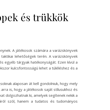
ppek és trükkök
ménynek. A játékosok számára a varázskönyvek
 taktikai lehetőségek terén. A varázskönyvek
és egyéb tárgyak hatékonyságát. Ezen kívül a
okszor kulcsfontosságú lehet a túléléshez és a
soknak alaposan át kell gondolniuk, hogy mely
arra is, hogy a játékosok saját stílusukhoz és
ákat dolgozhatnak ki, amelyek segítenek nekik a
sáról szól, hanem a tudatos és tudományos