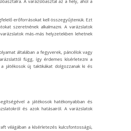
óasztalra. A varázslóasztal az a hely, ahol a
felelő erőforrásokat kell összegyűjteniük. Ezt
atokat szeretnének alkalmazni. A varázslatok
ző varázslatok más-más helyzetekben lehetnek
folyamat általában a fegyverek, páncélok vagy
arázslattól függ, így érdemes kísérletezni a
a játékosok új taktikákat dolgozzanak ki és
segítségével a játékosok hatékonyabban és
slatokról és azok hatásairól. A varázslatok
ft világában a kísérletezés kulcsfontosságú,