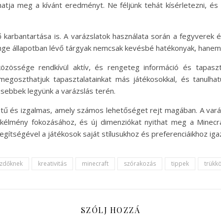
tja meg a kívánt eredményt. Ne féljünk tehát kísérletezni, és 
ő karbantartása is. A varázslatok használata során a fegyverek 
enge állapotban lévő tárgyak nemcsak kevésbé hatékonyak, hane
özössége rendkívül aktív, és rengeteg információ és tapaszta
egoszthatjuk tapasztalatainkat más játékosokkal, és tanulhat
ebbek legyünk a varázslás terén.
tű és izgalmas, amely számos lehetőséget rejt magában. A var
tékélmény fokozásához, és új dimenziókat nyithat meg a Minecra
gítségével a játékosok saját stílusukhoz és preferenciáikhoz igaz
zdőknek
kreativitás
minecraft
szórakozás
tippek
trükk
SZÓLJ HOZZÁ