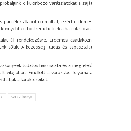
próbáljunk ki különböző varázslatokat a saját
és páncélok állapota romolhat, ezért érdemes
m könnyebben tönkremehetnek a harcok során.
lat áll rendelkezésre. Érdemes csatlakozni
unk tőlük. A közösségi tudás és tapasztalat
ázskönyvek tudatos használata és a megfelelő
ft világában. Emellett a varázslás folyamata
íthatják a karaktereiket.
ök
varázskönyv