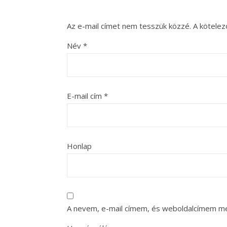
Az e-mail címet nem tesszük közzé.
A kötele
Név
*
E-mail cím
*
Honlap
A nevem, e-mail címem, és weboldalcímem m