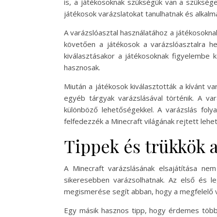
is, a játékosoknak szükségük van a szükséges
játékosok varázslatokat tanulhatnak és alkalm
A varázslóasztal használatához a játékosoknak
követően a játékosok a varázslóasztalra hel
kiválasztásakor a játékosoknak figyelembe k
hasznosak.
Miután a játékosok kiválasztották a kívánt v
egyéb tárgyak varázslásával történik. A var
különböző lehetőségekkel. A varázslás foly
felfedezzék a Minecraft világának rejtett lehe
Tippek és trükkök a
A Minecraft varázslásának elsajátítása n
sikeresebben varázsolhatnak. Az első és le
megismerése segít abban, hogy a megfelelő va
Egy másik hasznos tipp, hogy érdemes több v