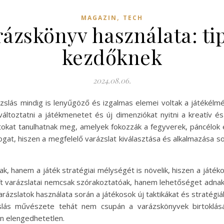
,
MAGAZIN
TECH
rázskönyv használata: ti
kezdőknek
2024.08.06.
rázslás mindig is lenyűgöző és izgalmas elemei voltak a játékél
toztatni a játékmenetet és új dimenziókat nyitni a kreatív és
tokat tanulhatnak meg, amelyek fokozzák a fegyverek, páncélok 
ogat, hiszen a megfelelő varázslat kiválasztása és alkalmazása s
 hanem a játék stratégiai mélységét is növelik, hiszen a játéko
ft varázslatai nemcsak szórakoztatóak, hanem lehetőséget adnak 
varázslatok használata során a játékosok új taktikákat és stratégi
zslás művészete tehát nem csupán a varázskönyvek birtoklá
an elengedhetetlen.