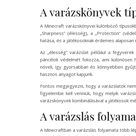
A varázskönyvek tí
A Minecraft varázskönyvei különböző típusok
„Sharpness” (élesség), a „Protection” (véd
hatása, és a játékosoknak érdemes alaposan m
Az „élesség” varázslat például a fegyverek 
páncélok védelmét fokozza, ami különösen 
növeli, így gyorsabban és könnyebben gyűjth
hasznos anyagot kapjunk.
Fontos megjegyezni, hogy a varázslatok nem
figyelembe kell venniük, hogy melyik varázs
varázskönyvek kombinálásával a játékosok még
A varázslás folyama
A Minecraftban a varázslás folyamata több lép