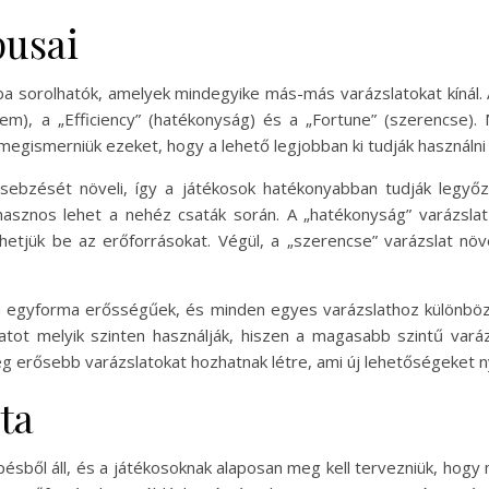
pusai
ba sorolhatók, amelyek mindegyike más-más varázslatokat kínál. 
elem), a „Efficiency” (hatékonyság) és a „Fortune” (szerencse
egismerniük ezeket, hogy a lehető legjobban ki tudják használn
sebzését növeli, így a játékosok hatékonyabban tudják legyőz
hasznos lehet a nehéz csaták során. A „hatékonyság” varázsla
etjük be az erőforrásokat. Végül, a „szerencse” varázslat növ
 egyforma erősségűek, és minden egyes varázslathoz különböző
latot melyik szinten használják, hiszen a magasabb szintű vará
 erősebb varázslatokat hozhatnak létre, ami új lehetőségeket ny
ta
ésből áll, és a játékosoknak alaposan meg kell tervezniük, hogy 