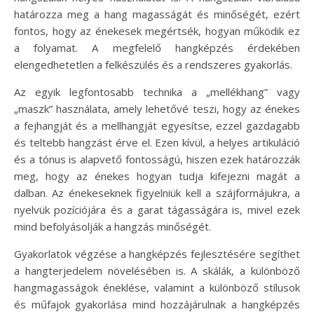
határozza meg a hang magasságát és minőségét, ezért
fontos, hogy az énekesek megértsék, hogyan működik ez
a folyamat. A megfelelő hangképzés érdekében
elengedhetetlen a felkészülés és a rendszeres gyakorlás.
Az egyik legfontosabb technika a „mellékhang” vagy
„maszk” használata, amely lehetővé teszi, hogy az énekes
a fejhangját és a mellhangját egyesítse, ezzel gazdagabb
és teltebb hangzást érve el. Ezen kívül, a helyes artikuláció
és a tónus is alapvető fontosságú, hiszen ezek határozzák
meg, hogy az énekes hogyan tudja kifejezni magát a
dalban. Az énekeseknek figyelniük kell a szájformájukra, a
nyelvük pozíciójára és a garat tágasságára is, mivel ezek
mind befolyásolják a hangzás minőségét.
Gyakorlatok végzése a hangképzés fejlesztésére segíthet
a hangterjedelem növelésében is. A skálák, a különböző
hangmagasságok éneklése, valamint a különböző stílusok
és műfajok gyakorlása mind hozzájárulnak a hangképzés