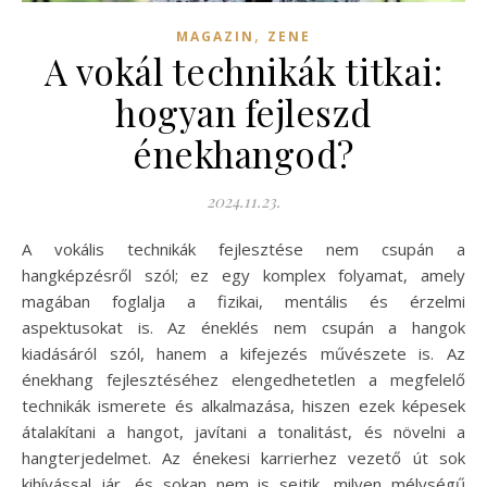
,
MAGAZIN
ZENE
A vokál technikák titkai:
hogyan fejleszd
énekhangod?
2024.11.23.
A vokális technikák fejlesztése nem csupán a
hangképzésről szól; ez egy komplex folyamat, amely
magában foglalja a fizikai, mentális és érzelmi
aspektusokat is. Az éneklés nem csupán a hangok
kiadásáról szól, hanem a kifejezés művészete is. Az
énekhang fejlesztéséhez elengedhetetlen a megfelelő
technikák ismerete és alkalmazása, hiszen ezek képesek
átalakítani a hangot, javítani a tonalitást, és növelni a
hangterjedelmet. Az énekesi karrierhez vezető út sok
kihívással jár, és sokan nem is sejtik, milyen mélységű