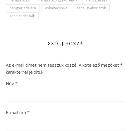
hangképzés
hangképző gyakorlatok
hangszerzés
hangterjedelem
vokáltechnika
zenei gyakorlatok
zenei technikák
SZÓLJ HOZZÁ
Az e-mail címet nem tesszük közzé.
A kötelező mezőket
*
karakterrel jelöltük
Név
*
E-mail cím
*