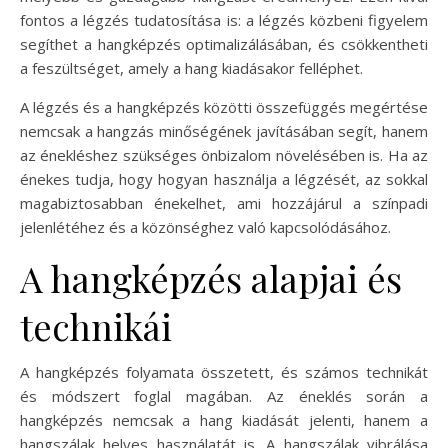
fontos a légzés tudatosítása is: a légzés közbeni figyelem
segíthet a hangképzés optimalizálásában, és csökkentheti
a feszültséget, amely a hang kiadásakor felléphet.
A légzés és a hangképzés közötti összefüggés megértése
nemcsak a hangzás minőségének javításában segít, hanem
az énekléshez szükséges önbizalom növelésében is. Ha az
énekes tudja, hogy hogyan használja a légzését, az sokkal
magabiztosabban énekelhet, ami hozzájárul a színpadi
jelenlétéhez és a közönséghez való kapcsolódásához.
A hangképzés alapjai és
technikái
A hangképzés folyamata összetett, és számos technikát
és módszert foglal magában. Az éneklés során a
hangképzés nemcsak a hang kiadását jelenti, hanem a
hangszálak helyes használatát is. A hangszálak vibrálása