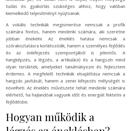
tudás és gyakorlás szükséges ahhoz, hogy valóban
kiemelkedő teljesítményt nyújtsanak.
A vokális technikák megismerése nemcsak a profik
számára fontos, hanem mindenki számára, aki szeretne
jobban énekelni. Az éneklés hatása nemcsak a
szórakoztatásra korlátozódik, hanem a személyes fejlődés
és az önkifejezés szempontjából is jelentős. A
hangképzés, a légzés, a artikuláció és a hangszín mind
olyan területek, amelyeket tanulmányozni és fejleszteni
érdemes. A megfelelő technikák elsajátítása nemcsak a
hangzás javítását, hanem a zenei kifejezés mélységét is
növelheti. Az éneklés művészete tehát mindenki számára
elérhető, ha hajlandóak vagyunk időt és energiát fektetni a
fejlődésbe.
Hogyan működik a
légzés az éneklésben?