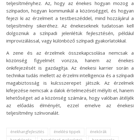
teljesítményhez. Az, hogy az énekes hogyan mozog a
színpadon, hogyan kommunikál a közönséggel, és hogyan
fejezi ki az érzelmeit a testbeszéddel, mind hozzájárul a
teljesítmény sikeréhez. Az énekeseknek tudatosan kell
dolgozniuk a színpadi jelenlétük fejlesztésén, például
improvizálással, vagy különböző színpadi gyakorlatokkal.
A zene és az érzelmek összekapcsolása nemcsak a
közönség figyelmét vonzza, hanem az énekes
önkifejezését is gazdagítja. Az énekesi karrier során a
technikai tudás mellett az érzelmi intelligencia és a színpadi
magabiztosság is kulcsszerepet játszik. Az érzelmek
kifejezése nemcsak a dalok értelmezését mélyíti el, hanem
lehetőséget ad a közönség számára, hogy valóban átéljék
az előadás élményét, ezzel emelve az énekesi
teljesítmény színvonalát.
énekhangfejlesztés
éneklési tippek
énekórák