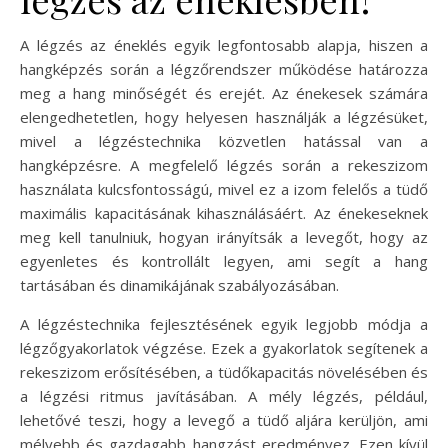
A légzés az éneklés egyik legfontosabb alapja, hiszen a
hangképzés során a légzőrendszer működése határozza
meg a hang minőségét és erejét. Az énekesek számára
elengedhetetlen, hogy helyesen használják a légzésüket,
mivel a légzéstechnika közvetlen hatással van a
hangképzésre. A megfelelő légzés során a rekeszizom
használata kulcsfontosságú, mivel ez a izom felelős a tüdő
maximális kapacitásának kihasználásáért. Az énekeseknek
meg kell tanulniuk, hogyan irányítsák a levegőt, hogy az
egyenletes és kontrollált legyen, ami segít a hang
tartásában és dinamikájának szabályozásában.
A légzéstechnika fejlesztésének egyik legjobb módja a
légzőgyakorlatok végzése. Ezek a gyakorlatok segítenek a
rekeszizom erősítésében, a tüdőkapacitás növelésében és
a légzési ritmus javításában. A mély légzés, például,
lehetővé teszi, hogy a levegő a tüdő aljára kerüljön, ami
mélyebb és gazdagabb hangzást eredményez. Ezen kívül