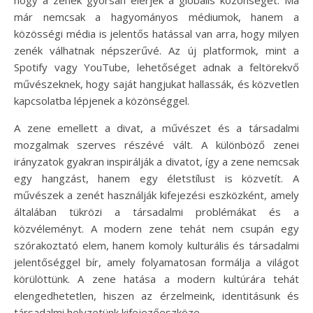
már nemcsak a hagyományos médiumok, hanem a
közösségi média is jelentős hatással van arra, hogy milyen
zenék válhatnak népszerűvé. Az új platformok, mint a
Spotify vagy YouTube, lehetőséget adnak a feltörekvő
művészeknek, hogy saját hangjukat hallassák, és közvetlen
kapcsolatba lépjenek a közönséggel.
A zene emellett a divat, a művészet és a társadalmi
mozgalmak szerves részévé vált. A különböző zenei
irányzatok gyakran inspirálják a divatot, így a zene nemcsak
egy hangzást, hanem egy életstílust is közvetít. A
művészek a zenét használják kifejezési eszközként, amely
általában tükrözi a társadalmi problémákat és a
közvéleményt. A modern zene tehát nem csupán egy
szórakoztató elem, hanem komoly kulturális és társadalmi
jelentőséggel bír, amely folyamatosan formálja a világot
körülöttünk. A zene hatása a modern kultúrára tehát
elengedhetetlen, hiszen az érzelmeink, identitásunk és
társadalmi helyzetünk kifejezőeszköze.