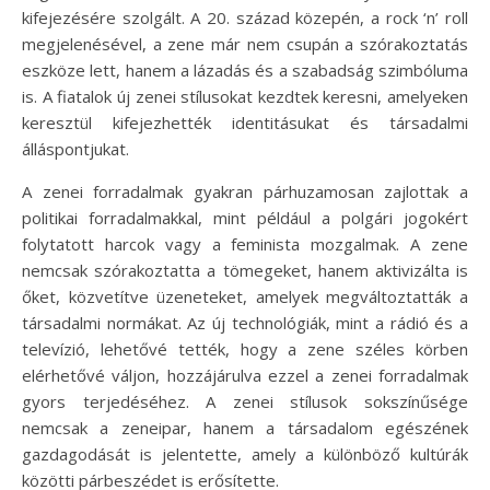
kifejezésére szolgált. A 20. század közepén, a rock ‘n’ roll
megjelenésével, a zene már nem csupán a szórakoztatás
eszköze lett, hanem a lázadás és a szabadság szimbóluma
is. A fiatalok új zenei stílusokat kezdtek keresni, amelyeken
keresztül kifejezhették identitásukat és társadalmi
álláspontjukat.
A zenei forradalmak gyakran párhuzamosan zajlottak a
politikai forradalmakkal, mint például a polgári jogokért
folytatott harcok vagy a feminista mozgalmak. A zene
nemcsak szórakoztatta a tömegeket, hanem aktivizálta is
őket, közvetítve üzeneteket, amelyek megváltoztatták a
társadalmi normákat. Az új technológiák, mint a rádió és a
televízió, lehetővé tették, hogy a zene széles körben
elérhetővé váljon, hozzájárulva ezzel a zenei forradalmak
gyors terjedéséhez. A zenei stílusok sokszínűsége
nemcsak a zeneipar, hanem a társadalom egészének
gazdagodását is jelentette, amely a különböző kultúrák
közötti párbeszédet is erősítette.