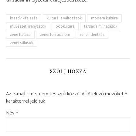
kreatív kifejezés
kulturális változások
modern kultúra
művészeti irányzatok
popkultúra
társadalmi hatások
zene hatása
zenei forradalom
zenei identitás
zenei stílusok
SZÓLJ HOZZÁ
Az e-mail címet nem tesszük közzé.
A kötelező mezőket
*
karakterrel jelöltük
Név
*