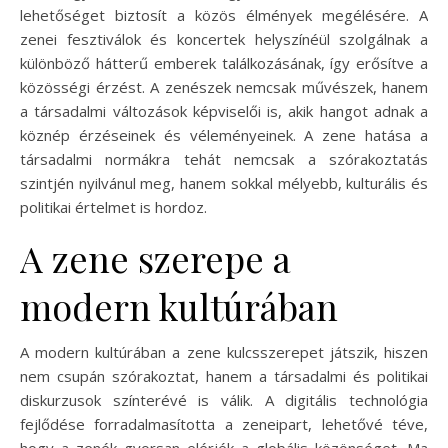
lehetőséget biztosít a közös élmények megélésére. A
zenei fesztiválok és koncertek helyszínéül szolgálnak a
különböző hátterű emberek találkozásának, így erősítve a
közösségi érzést. A zenészek nemcsak művészek, hanem
a társadalmi változások képviselői is, akik hangot adnak a
köznép érzéseinek és véleményeinek. A zene hatása a
társadalmi normákra tehát nemcsak a szórakoztatás
szintjén nyilvánul meg, hanem sokkal mélyebb, kulturális és
politikai értelmet is hordoz.
A zene szerepe a
modern kultúrában
A modern kultúrában a zene kulcsszerepet játszik, hiszen
nem csupán szórakoztat, hanem a társadalmi és politikai
diskurzusok színterévé is válik. A digitális technológia
fejlődése forradalmasította a zeneipart, lehetővé téve,
hogy a zenék gyorsan elérjék a globális közönséget. Ma