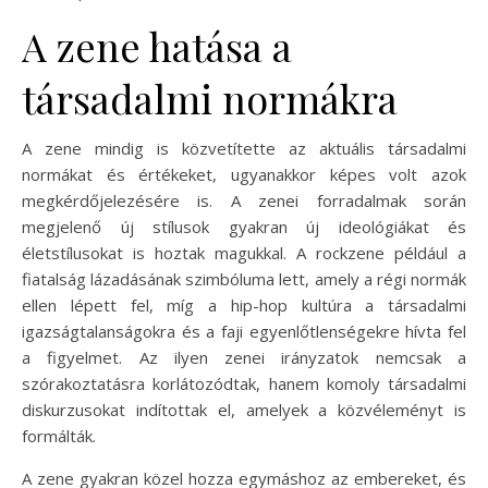
A zene hatása a
társadalmi normákra
A zene mindig is közvetítette az aktuális társadalmi
normákat és értékeket, ugyanakkor képes volt azok
megkérdőjelezésére is. A zenei forradalmak során
megjelenő új stílusok gyakran új ideológiákat és
életstílusokat is hoztak magukkal. A rockzene például a
fiatalság lázadásának szimbóluma lett, amely a régi normák
ellen lépett fel, míg a hip-hop kultúra a társadalmi
igazságtalanságokra és a faji egyenlőtlenségekre hívta fel
a figyelmet. Az ilyen zenei irányzatok nemcsak a
szórakoztatásra korlátozódtak, hanem komoly társadalmi
diskurzusokat indítottak el, amelyek a közvéleményt is
formálták.
A zene gyakran közel hozza egymáshoz az embereket, és