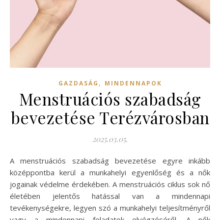
,
GAZDASÁG
MINDENNAPOK
Menstruációs szabadság
bevezetése Terézvárosban
2025.03.05.
A menstruációs szabadság bevezetése egyre inkább
középpontba kerül a munkahelyi egyenlőség és a nők
jogainak védelme érdekében. A menstruációs ciklus sok nő
életében jelentős hatással van a mindennapi
tevékenységekre, legyen szó a munkahelyi teljesítményről
vagy a mindennapi feladatok elvégzéséről. A nők