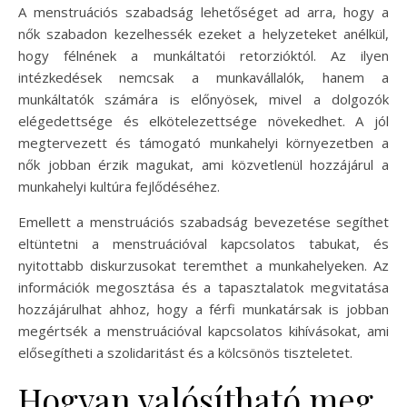
A menstruációs szabadság lehetőséget ad arra, hogy a
nők szabadon kezelhessék ezeket a helyzeteket anélkül,
hogy félnének a munkáltatói retorzióktól. Az ilyen
intézkedések nemcsak a munkavállalók, hanem a
munkáltatók számára is előnyösek, mivel a dolgozók
elégedettsége és elkötelezettsége növekedhet. A jól
megtervezett és támogató munkahelyi környezetben a
nők jobban érzik magukat, ami közvetlenül hozzájárul a
munkahelyi kultúra fejlődéséhez.
Emellett a menstruációs szabadság bevezetése segíthet
eltüntetni a menstruációval kapcsolatos tabukat, és
nyitottabb diskurzusokat teremthet a munkahelyeken. Az
információk megosztása és a tapasztalatok megvitatása
hozzájárulhat ahhoz, hogy a férfi munkatársak is jobban
megértsék a menstruációval kapcsolatos kihívásokat, ami
elősegítheti a szolidaritást és a kölcsönös tiszteletet.
Hogyan valósítható meg