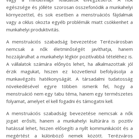
egészsége és jólléte szorosan összefonódik a munkahelyi
környezettel, és sok esetben a menstruációs fájdalmak
vagy a ciklus okozta egyéb problémák miatt csökkenhet a
munkahelyi produktivitás.
A menstruációs szabadság bevezetése Terézvárosban
nemcsak a nők életminőségét javíthatja, hanem
hozzájárulhat a munkahelyi légkör pozitívabbá tételéhez is.
A vállalatok számára előnyös lehet, ha alkalmazottaik jól
érzik magukat, hiszen ez közvetlenül befolyásolja a
munkavégzés hatékonyságát. A társadalmi tudatosság
növekedésével egyre többen ismerik fel, hogy a
menstruáció nem egy tabu téma, hanem egy természetes
folyamat, amelyet el kell fogadni és támogatni kell.
A menstruációs szabadság bevezetése nemcsak a nők
jogait erősíti, hanem a munkahelyi kultúrára is pozitív
hatással lehet, hiszen elősegíti a nyílt kommunikációt és a
megértést a különböző nemek között. Terézváros