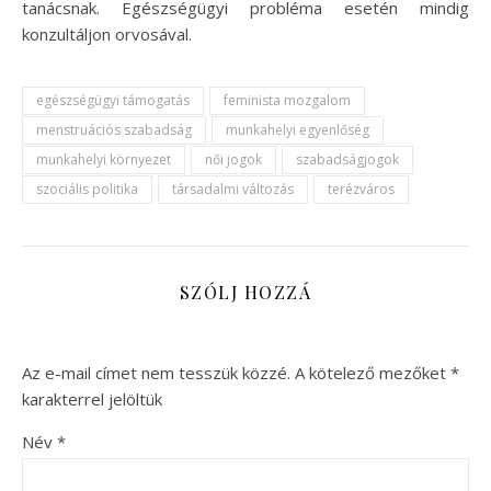
tanácsnak. Egészségügyi probléma esetén mindig
konzultáljon orvosával.
egészségügyi támogatás
feminista mozgalom
menstruációs szabadság
munkahelyi egyenlőség
munkahelyi környezet
női jogok
szabadságjogok
szociális politika
társadalmi változás
terézváros
SZÓLJ HOZZÁ
Az e-mail címet nem tesszük közzé.
A kötelező mezőket
*
karakterrel jelöltük
Név
*