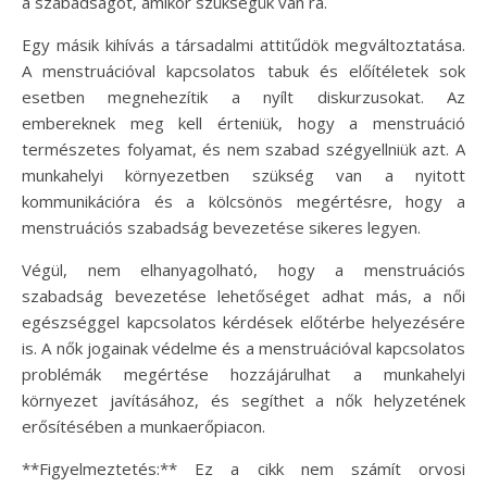
a szabadságot, amikor szükségük van rá.
Egy másik kihívás a társadalmi attitűdök megváltoztatása.
A menstruációval kapcsolatos tabuk és előítéletek sok
esetben megnehezítik a nyílt diskurzusokat. Az
embereknek meg kell érteniük, hogy a menstruáció
természetes folyamat, és nem szabad szégyellniük azt. A
munkahelyi környezetben szükség van a nyitott
kommunikációra és a kölcsönös megértésre, hogy a
menstruációs szabadság bevezetése sikeres legyen.
Végül, nem elhanyagolható, hogy a menstruációs
szabadság bevezetése lehetőséget adhat más, a női
egészséggel kapcsolatos kérdések előtérbe helyezésére
is. A nők jogainak védelme és a menstruációval kapcsolatos
problémák megértése hozzájárulhat a munkahelyi
környezet javításához, és segíthet a nők helyzetének
erősítésében a munkaerőpiacon.
**Figyelmeztetés:** Ez a cikk nem számít orvosi