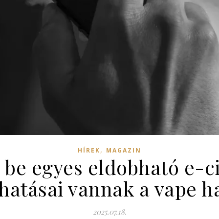
,
HÍREK
MAGAZIN
k be egyes eldobható e-ci
 hatásai vannak a vape h
2025.07.18.