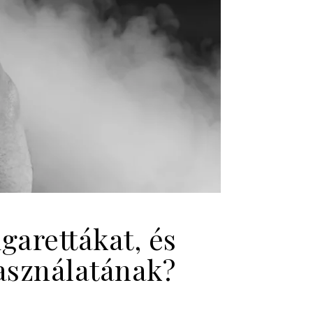
garettákat, és
asználatának?