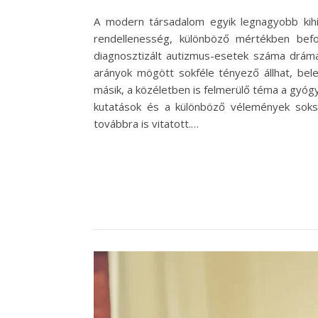
A modern társadalom egyik legnagyobb kih
rendellenesség, különböző mértékben befol
diagnosztizált autizmus-esetek száma drám
arányok mögött sokféle tényező állhat, bele
másik, a közéletben is felmerülő téma a gyógy
kutatások és a különböző vélemények soksz
továbbra is vitatott.…