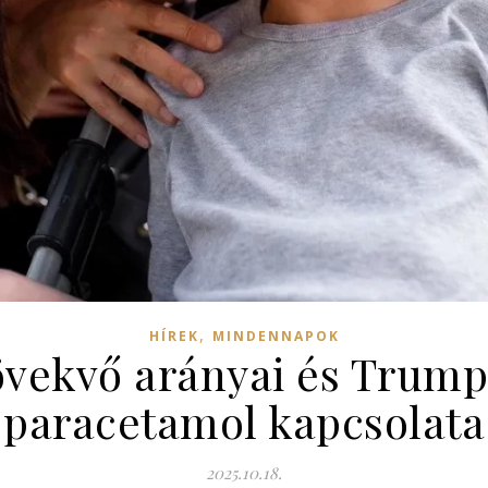
,
HÍREK
MINDENNAPOK
vekvő arányai és Trump
paracetamol kapcsolata
2025.10.18.