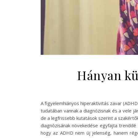
Hányan kü
A figyelemhiányos hiperaktivitás zavar (ADH
tudatában vannak a diagnózisnak és a vele j
de a legfrissebb kutatások szerint a szakértő
diagnózisának növekedése egyfajta trenddé v
hogy az ADHD nem új jelenség, hanem régó