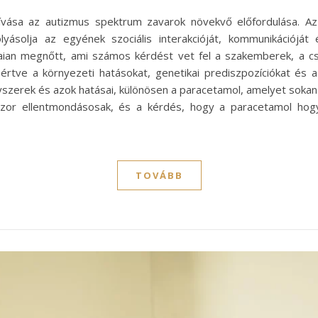
ívása az autizmus spektrum zavarok növekvő előfordulása. Az
yásolja az egyének szociális interakcióját, kommunikációját
aian megnőtt, ami számos kérdést vet fel a szakemberek, a c
értve a környezeti hatásokat, genetikai prediszpozíciókat és a
szerek és azok hatásai, különösen a paracetamol, amelyet sokan 
or ellentmondásosak, és a kérdés, hogy a paracetamol hogyan
TOVÁBB