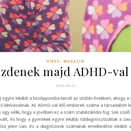
,
HÍREK
MAGAZIN
zdenek majd ADHD-val 
2025.06.15.
D) egyre inkább a középpontba került az utóbbi években, ahogy a
áró kihívásoknak. Az ADHD-val élő emberek száma a társadalom 
k úgy vélik, hogy a jövőben ez a szám stabilizálódni fog. Sok s
ált, és hogy a gyerekek egyre inkább túldiagnosztizáltak a zav
ta jelen van, és a diagnózisok számának emelkedése inkább