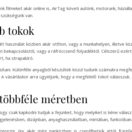
k filmeket akár online is, AirTag követi autónk, motorunk, házi
 szükségünk van.
b tokok
ét használat közben akár otthon, vagy a munkahelyen, illetve k
n bekapcsolástól, vagy a ráfröccsenő folyadéktól. Célszerű ezért,
t, ha strapabíró.
sítani. Különféle anyagból készültek közül tudunk számukra megfel
t. A vásárláskor arra ügyeljünk, hogy a megfelelő tokot válasszuk.
 többféle méretben
 hogy csak kapkodni tudjuk a fejünket, hogy melyiket is kéne válas
egjelenésben, dizájnban, anyaghasználatban, mintában, funkcióban
szerezni, így akár még napközben is cserélhetjük attól füg