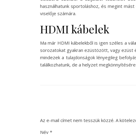
használhatunk sportoláshoz, és megint mást 
viselője számára.
HDMI kábelek
Ma már HDMI kábelekből is igen széles a vála
sorozatokat gyakran ezüstözött, vagy ezüst é
mindezek a tulajdonságok lényegileg befolyá
találkozhatunk, de a helyzet megkönnyítésére 
Az e-mail címet nem tesszük közzé.
A kötele
Név
*