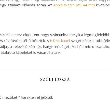
egy színházi előadás során. Az
Apple Watch szíj 44 mm
kivitelb
szték, nehéz eldönteni, hogy számunkra melyik a legmegfelelőbb
s réz ötvözetéből készítik. A
HDMI kábel
szigetelése is többféle
solják a televízió kép- és hangminőségét. Mini és micro csatlak
átalakító kábeleket is vásárolhatunk.
SZÓLJ HOZZÁ
ző mezőket
*
karakterrel jelöltük