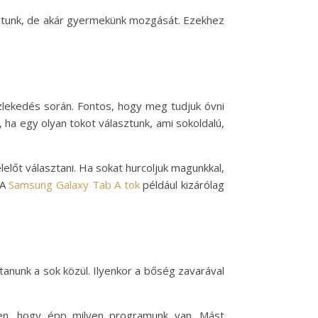
állatunk, de akár gyermekünk mozgását. Ezekhez
özlekedés során. Fontos, hogy meg tudjuk óvni
 ha egy olyan tokot választunk, ami sokoldalú,
előt választani. Ha sokat hurcoljuk magunkkal,
 A
Samsung Galaxy Tab A tok
például kizárólag
ztanunk a sok közül. Ilyenkor a bőség zavarával
.
gően, hogy épp milyen programunk van. Mást