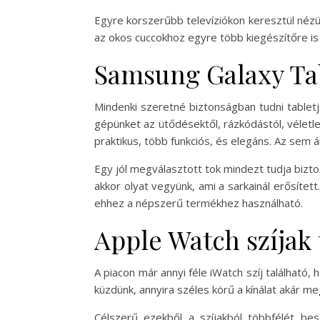
Egyre korszerűbb televíziókon keresztül nézün
az okos cuccokhoz egyre több kiegészítőre is
Samsung Galaxy Ta
Mindenki szeretné biztonságban tudni tabletj
gépünket az ütődésektől, rázkódástól, véletle
praktikus, több funkciós, és elegáns. Az sem ár
Egy jól megválasztott tok mindezt tudja bizto
akkor olyat vegyünk, ami a sarkainál erősítet
ehhez a népszerű termékhez használható.
Apple Watch szíjak
A piacon már annyi féle iWatch szíj található,
küzdünk, annyira széles körű a kínálat akár m
Célszerű ezekből a szíjakból többfélét be