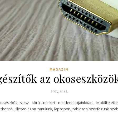
MAGAZIN
gészítők az okoseszközö
2024.11.13.
koseszköz vesz körül minket mindennapjainkban. Mobiltelefo
onról, illetve azon tanulunk, laptopon, tableten szörfözünk szab